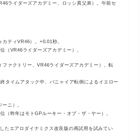
VR46ライダーズアカデミー、ロッシ異父弟）。午前セ
カティVR46）。+0.01秒。
8位（VR46ライダーズアカデミー）。
ィファクトリー、VR46ライダーズアカデミー）。転
最終タイムアタック中、バニャイア転倒によるイエロー
ジーニ）。
1位（昨年はモトGPルーキー・オブ・ザ・ヤー）。
したエアロダイナミクス改良版の再試用を試みてい