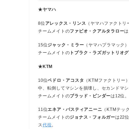
★ヤマハ
8位
アレックス・リンス
（ヤマハファクトリー
チームメイトの
ファビオ・クアルタラロー
は
15位
ジャック・ミラー
（ヤマハプラマック
チームメイトの
トプラク・ラズガットリオグ
★KTM
10位
ペドロ・アコスタ
（KTMファクトリー
中、転倒してマシンを損壊し、セカンドマシ
チームメイトの
ブラッド・ビンダー
は12位
11位
エネア・バスティアニーニ
（KTMテッ
チームメイトの
ジョナス・フォルガー
は22
ス
代役
。