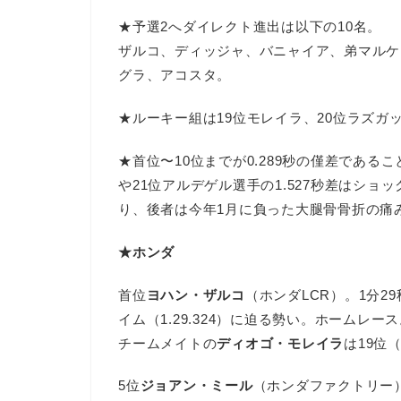
★予選2へダイレクト進出は以下の10名。
ザルコ、ディッジャ、バニャイア、弟マルケ
グラ、アコスタ。
★ルーキー組は19位モレイラ、20位ラズガ
★首位〜10位までが0.289秒の僅差であるこ
や21位アルデゲル選手の1.527秒差はシ
り、後者は今年1月に負った大腿骨骨折の痛
★ホンダ
首位
ヨハン・ザルコ
（ホンダLCR）。1分2
イム（1.29.324）に迫る勢い。ホームレ
チームメイトの
ディオゴ・モレイラ
は19位
5位
ジョアン・ミール
（ホンダファクトリー