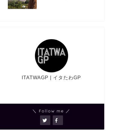
ITATWAGP | イタたわGP
＼ Follow me ／