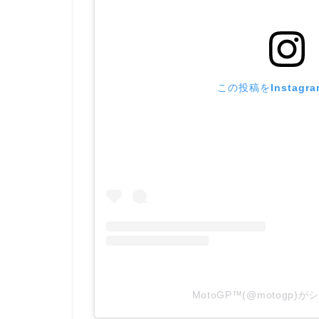
この投稿をInstagr
MotoGP™(@motogp)