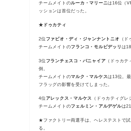
チームメイトの
ルーカ・マリーニ
は16位（
ッションは首位だった。
★ドゥカティ
2位
ファビオ・ディ・ジャンナントニオ
（ドゥ
チームメイトの
フランコ・モルビデッリ
は1
3位
フランチェスコ・バニャイア
（ドゥカテ
倒。
チームメイトの
マルク・マルケス
は13位。
フラッグの影響を受けてしまった。
4位
アレックス・マルケス
（ドゥカティグレ
チームメイトの
フェルミン・アルデゲル
は2
★ファクトリー両選手は、ヘレステストで試
る。