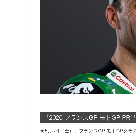
『2026 フランスGP モトGP 
★5月8日（金）、フランスGP モトGPクラ