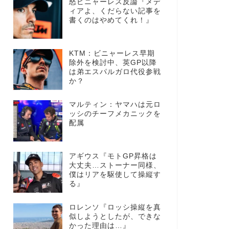
怒ビニャーレス反論『メデ
ィアよ、くだらない記事を
書くのはやめてくれ！』
KTM：ビニャーレス早期
除外を検討中、英GP以降
は弟エスパルガロ代役参戦
か？
マルティン：ヤマハは元ロ
ッシのチーフメカニックを
配属
アギウス『モトGP昇格は
大丈夫…ストーナー同様、
僕はリアを駆使して操縦す
る』
ロレンソ『ロッシ操縦を真
似しようとしたが、できな
かった理由は…』