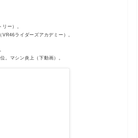
トリー）。
（VR46ライダーズアカデミー）。
）。
4位。マシン炎上（下動画）。