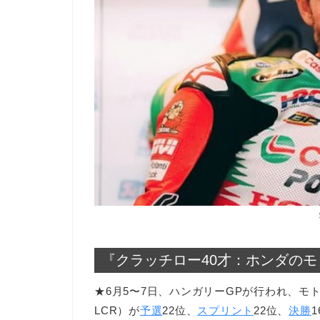
『クラッチロー40才：ホンダのモ
★6月5〜7日、ハンガリーGPが行われ、モ
LCR）が
予選
22位、
スプリント
22位、
決勝