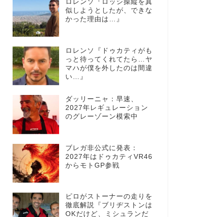
ロレンソ『ロッシ操縦を真
似しようとしたが、できな
かった理由は…』
ロレンソ『ドゥカティがも
っと待ってくれてたら…ヤ
マハが僕を外したのは間違
い…』
ダッリーニャ：早速、
2027年レギュレーション
のグレーゾーン模索中
ブレガ非公式に発表：
2027年はドゥカティVR46
からモトGP参戦
ピロがストーナーの走りを
徹底解説『ブリヂストンは
OKだけど、ミシュランだ