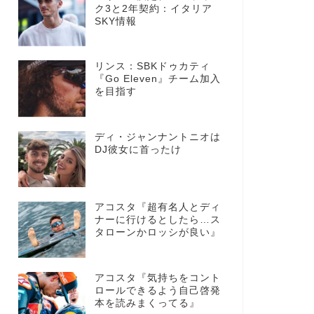
ク3と2年契約：イタリア
SKY情報
リンス：SBKドゥカティ
『Go Eleven』チーム加入
を目指す
ディ・ジャンナントニオは
DJ彼女に首ったけ
アコスタ『超有名人とディ
ナーに行けるとしたら…ス
タローンかロッシが良い』
アコスタ『気持ちをコント
ロールできるよう自己啓発
本を読みまくってる』