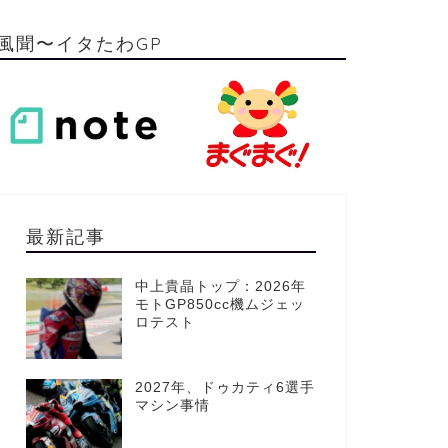
風聞〜イタたわGP
最新記事
中上貴晶トップ：2026年
モトGP850cc機ムジェッ
ロテスト
2027年、ドゥカティ6選手
マシン事情