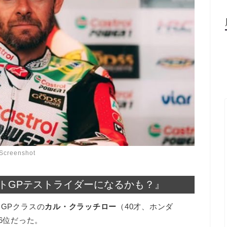
Screenshot
トGPテストライダーになるかも？』
トGPクラスの
カル・クラッチロー
（40才、ホンダ
16位だった。