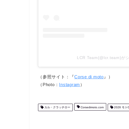
LCR Team(@lcr.tea
（参照サイト：『
Corse di moto
』）
（Photo：
Instagram
）
カル・クラッチロー
Corsedimoto.com
2026 モト