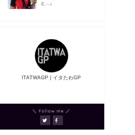
と…』
ITATWAGP | イタたわGP
＼ Follow me ／