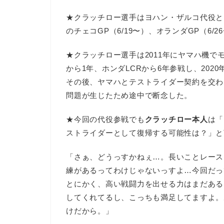
★クラッチロー選手はヨハン・ザルコ代役と
のチェコGP（6/19〜）、オランダGP（6
★クラッチロー選手は2011年にヤマハ機で
から1年、ホンダLCRから6年参戦し、202
その後、ヤマハとテストライダー契約を交わし
問題が生じたため途中で断念した。
★今回の代役参戦でも
クラッチロー本人
は「
ストライダーとして復帰する可能性は？」と
「さぁ、どうっすかねぇ…。長いことレース
練があるってわけじゃないっすよ…今回だっ
とにかく、高い戦闘力を出せる力はまだある
してくれてるし、こっちも満足してますよ。
けだから。」