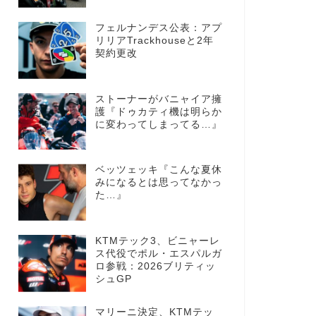
フェルナンデス公表：アプ
リリアTrackhouseと2年
契約更改
ストーナーがバニャイア擁
護『ドゥカティ機は明らか
に変わってしまってる…』
ベッツェッキ『こんな夏休
みになるとは思ってなかっ
た…』
KTMテック3、ビニャーレ
ス代役でポル・エスパルガ
ロ参戦：2026ブリティッ
シュGP
マリーニ決定、KTMテッ