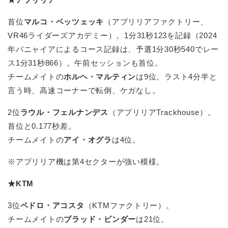
首位
マルコ・ベッツェッキ
（アプリリアファクトリー、
VR46ライダーズアカデミー）。1分31秒123を記録（2024
年バニャイアによるコース記録は、予選1分30秒540でレー
ス1分31秒866）。午前セッションも首位。
チームメイトの
ホルヘ・マルティン
は9位。ラスト4分半と
言う時、高速コーナーで転倒、ケガなし。
2位
ラウル・フェルナンデス
（アプリリアTrackhouse）。
首位と0.177秒差。
チームメイトの
アイ・オグラ
は4位。
※アプリリア機は第4セクターが強い模様。
★KTM
3位
ペドロ・アコスタ
（KTMファクトリー）。
チームメイトの
ブラッド・ビンダー
は21位。