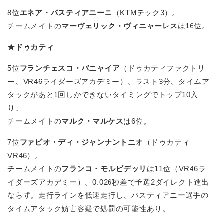
8位
エネア・バスティアニーニ
（KTMテック3）。
チームメイトの
マーヴェリック・ヴィニャーレス
は16位。
★ドゥカティ
5位
フランチェスコ・バニャイア
（ドゥカティファクトリ
ー、VR46ライダーズアカデミー）。ラスト3分、タイムア
タックがあと1回しかできないタイミングでトップ10入
り。
チームメイトの
マルク・マルケス
は6位。
7位
ファビオ・ディ・ジャンナントニオ
（ドゥカティ
VR46）。
チームメイトの
フランコ・モルビデッリ
は11位（VR46ラ
イダーズアカデミー）。0.026秒差で予選2ダイレクト進出
ならず。走行ラインを低速走行し、バスティアニー選手の
タイムアタック妨害容疑で処罰の可能性あり。