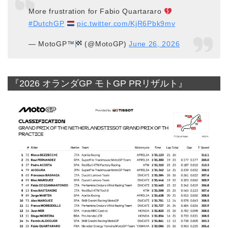
More frustration for Fabio Quartararo
#DutchGP
pic.twitter.com/KjR6Pbk9mv
— MotoGP™
(@MotoGP)
June 26, 2026
『2026 オランダGP モトGP PRリザルト』