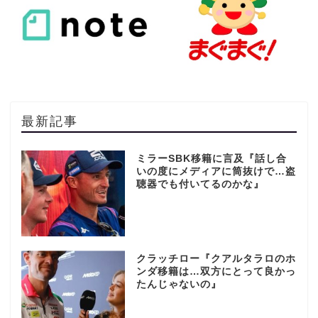
最新記事
ミラーSBK移籍に言及『話し合
いの度にメディアに筒抜けで…盗
聴器でも付いてるのかな』
クラッチロー『クアルタラロのホ
ンダ移籍は…双方にとって良かっ
たんじゃないの』