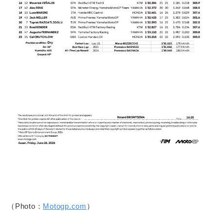
（Photo：
Motogp.com
）