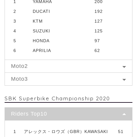
1
YAMAHA
200
2
DUCATI
192
3
KTM
127
4
SUZUKI
125
5
HONDA
97
6
APRILIA
62
Moto2
Moto3
SBK Superbike Championship 2020
Riders Top10
1
アレックス・ロウズ（GBR）KAWASAKI
51