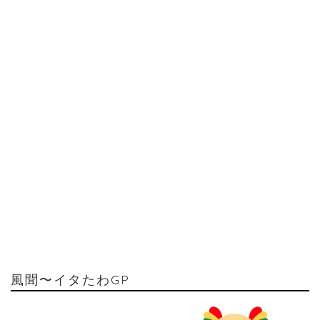
風聞〜イタたわGP