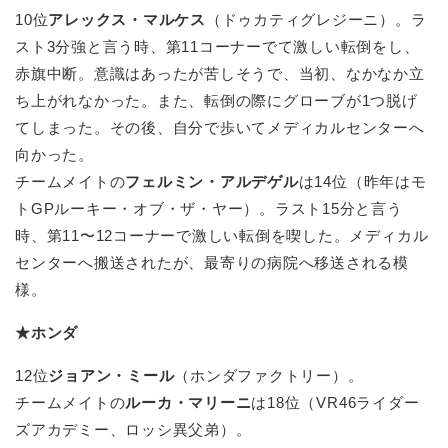
10位
アレックス・マルケス
（ドゥカティグレジーニ）。ラ
スト3分強と言う時、第11コーナーでて激しい転倒をし、
赤旗中断。意識はあったが苦しそうで、当初、なかなか立
ち上がれなかった。また、転倒の際にグローブが1つ脱げ
てしまった。その後、自分で歩いてメディカルセンターへ
向かった。
チームメイトの
フェルミン・アルデゲル
は14位（昨年はモ
トGPルーキー・オブ・ザ・ヤー）。ラスト15分と言う
時、第11〜12コーナーで激しい転倒を喫した。メディカル
センターへ搬送されたが、最寄りの病院へ移送される模
様。
★ホンダ
12位
ジョアン・ミール
（ホンダファクトリー）。
チームメイトの
ルーカ・マリーニ
は18位（VR46ライダー
ズアカデミー、ロッシ異父弟）。