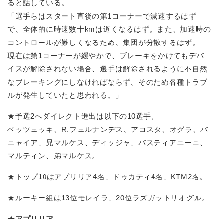
ると話している。
「選手らはスタート直後の第1コーナーで減速するはず
で、全体的に時速数十kmは遅くなるはず。また、加速時の
コントロールが難しくなるため、集団が分散するはず。
現在は第1コーナーが緩やかで、ブレーキをかけてもデバ
イスが解除されない場合、選手は解除されるように不自然
なブレーキングにしなければならず、そのため各種トラブ
ルが発生していたと思われる。」
★予選2へダイレクト進出は以下の10選手。
ベッツェッキ、R.フェルナンデス、アコスタ、オグラ、バ
ニャイア、兄マルケス、ディッジャ、バスティアニーニ、
マルティン、弟マルケス。
★トップ10はアプリリア4名、ドゥカティ4名、KTM2名。
★ルーキー組は13位モレイラ、20位ラズガットリオグル。
★アプリリア