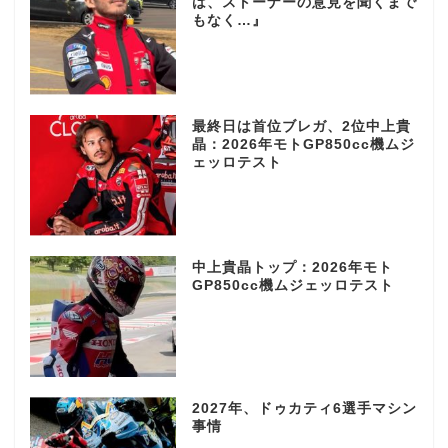
は、ストーナーの意見を聞くまで
もなく…』
最終日は首位ブレガ、2位中上貴
晶：2026年モトGP850cc機ムジ
ェッロテスト
中上貴晶トップ：2026年モト
GP850cc機ムジェッロテスト
2027年、ドゥカティ6選手マシン
事情