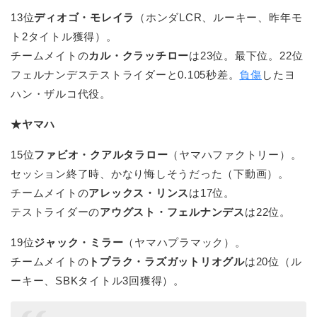
13位
ディオゴ・モレイラ
（ホンダLCR、ルーキー、昨年モ
ト2タイトル獲得）。
チームメイトの
カル・クラッチロー
は23位。最下位。22位
フェルナンデステストライダーと0.105秒差。
負傷
したヨ
ハン・ザルコ代役。
★ヤマハ
15位
ファビオ・クアルタラロー
（ヤマハファクトリー）。
セッション終了時、かなり悔しそうだった（下動画）。
チームメイトの
アレックス・リンス
は17位。
テストライダーの
アウグスト・フェルナンデス
は22位。
19位
ジャック・ミラー
（ヤマハプラマック）。
チームメイトの
トプラク・ラズガットリオグル
は20位（ル
ーキー、SBKタイトル3回獲得）。