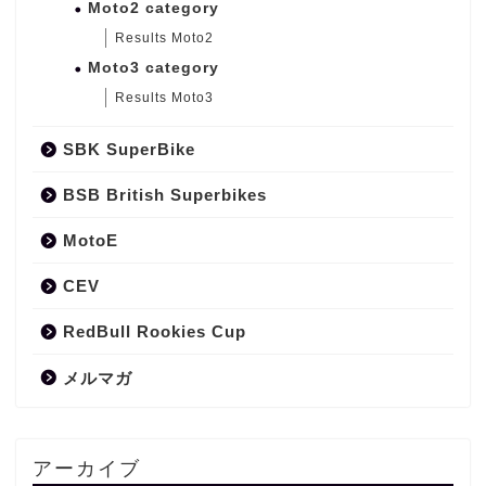
Moto2 category
Results Moto2
Moto3 category
Results Moto3
SBK SuperBike
BSB British Superbikes
MotoE
CEV
RedBull Rookies Cup
メルマガ
アーカイブ