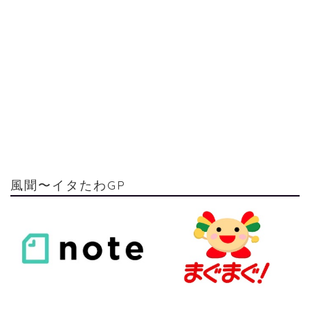
風聞〜イタたわGP