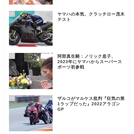
11
ヤマハの本気、クラッチロー茂木
テスト
12
阿部真生騎：ノリック息子、
2023年にヤマハからスーパース
ポーツ初参戦
13
ザルコがマルケス批判『狂気の第
1ラップだった』2022アラゴン
GP