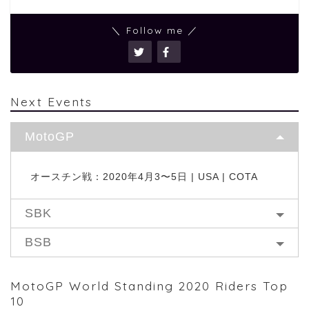
＼ Follow me ／
Next Events
MotoGP
オースチン戦：2020年4月3〜5日 | USA | COTA
SBK
BSB
MotoGP World Standing 2020 Riders Top
10