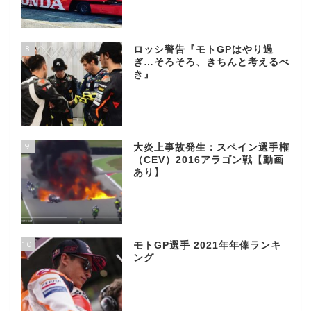
8
ロッシ警告『モトGPはやり過
ぎ…そろそろ、きちんと考えるべ
き』
9
大炎上事故発生：スペイン選手権
（CEV）2016アラゴン戦【動画
あり】
10
モトGP選手 2021年年俸ランキ
ング