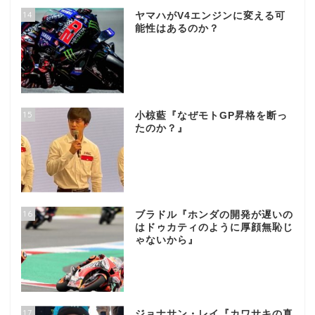
14
ヤマハがV4エンジンに変える可
能性はあるのか？
15
小椋藍『なぜモトGP昇格を断っ
たのか？』
16
ブラドル『ホンダの開発が遅いの
はドゥカティのように厚顔無恥じ
ゃないから』
17
ジョナサン・レイ『カワサキの真