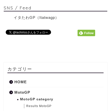
SNS / Feed
イタたわGP（Itatwagp）
カテゴリー
HOME
MotoGP
MotoGP category
Results MotoGP