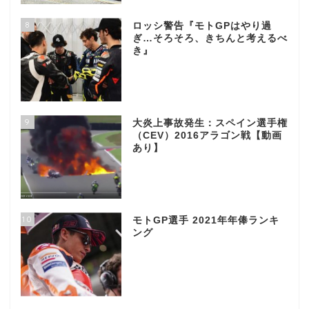
8
ロッシ警告『モトGPはやり過
ぎ…そろそろ、きちんと考えるべ
き』
9
大炎上事故発生：スペイン選手権
（CEV）2016アラゴン戦【動画
あり】
10
モトGP選手 2021年年俸ランキ
ング