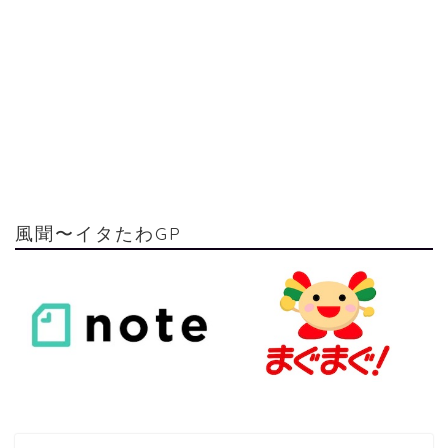
風聞〜イタたわGP