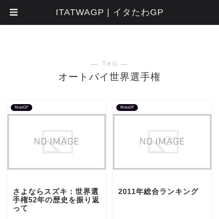
ITATWAGP | イタたわGP
― TAG ―
オートバイ世界選手権
MotoGP
MotoGP
さよならスズキ：世界選
2011年総合ランキング
手権52年の歴史を振り返
って