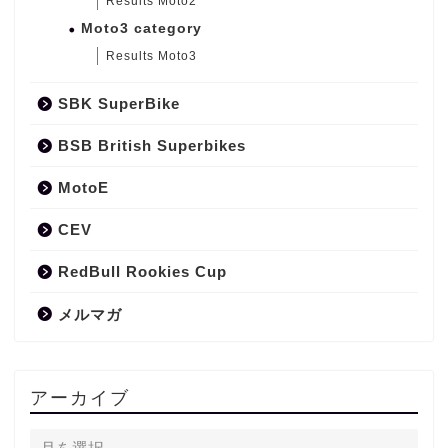
Results Moto2
Moto3 category
Results Moto3
SBK SuperBike
BSB British Superbikes
MotoE
CEV
RedBull Rookies Cup
メルマガ
アーカイブ