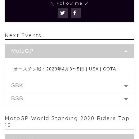
＼ Follow me ／
Next Events
MotoGP
オースチン戦：2020年4月3〜5日 | USA | COTA
SBK
BSB
MotoGP World Standing 2020 Riders Top
10