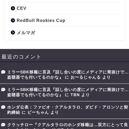
CEV
RedBull Rookies Cup
メルマガ
最近のコメント
ミラーSBK移籍に言及『話し合いの度にメディアに筒抜けで…
盗聴器でも付いてるのかな』
に
おーるじゃんる
より
ミラーSBK移籍に言及『話し合いの度にメディアに筒抜けで…
盗聴器でも付いてるのかな』
に
TBN
より
ホンダ公表：ファビオ・クアルタラロ、ダビド・アロンソと契
約締結
に
ビーちゃん
より
クラッチロー『クアルタラロのホンダ移籍は…双方にとって良