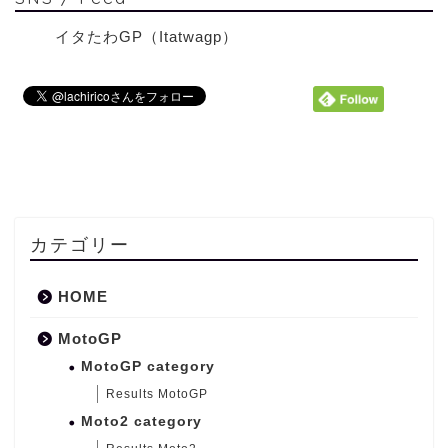
イタたわGP（Itatwagp）
カテゴリー
HOME
MotoGP
MotoGP category
Results MotoGP
Moto2 category