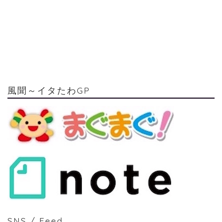
風聞～イタたわGP
SNS / Feed