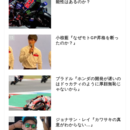
能性はあるのか？
15
小椋藍『なぜモトGP昇格を断っ
たのか？』
16
ブラドル『ホンダの開発が遅いの
はドゥカティのように厚顔無恥じ
ゃないから』
17
ジョナサン・レイ『カワサキの真
意がわからない…』