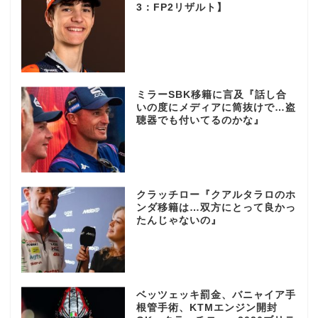
3：FP2リザルト】
ミラーSBK移籍に言及『話し合
いの度にメディアに筒抜けで…盗
聴器でも付いてるのかな』
クラッチロー『クアルタラロのホ
ンダ移籍は…双方にとって良かっ
たんじゃないの』
ベッツェッキ罰金、バニャイア手
根管手術、KTMエンジン開封