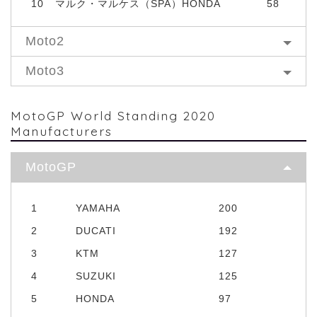
10
マルク・マルケス（SPA）HONDA
58
Moto2
Moto3
MotoGP World Standing 2020
Manufacturers
MotoGP
1
YAMAHA
200
2
DUCATI
192
3
KTM
127
4
SUZUKI
125
5
HONDA
97