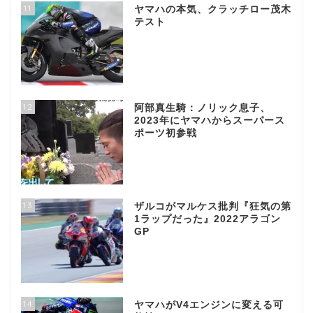
11
ヤマハの本気、クラッチロー茂木
テスト
12
阿部真生騎：ノリック息子、
2023年にヤマハからスーパース
ポーツ初参戦
13
ザルコがマルケス批判『狂気の第
1ラップだった』2022アラゴン
GP
14
ヤマハがV4エンジンに変える可