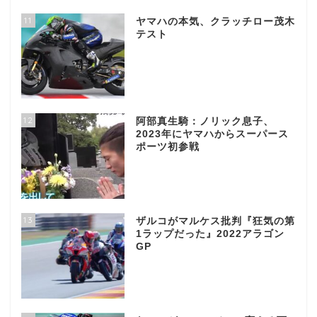
11
ヤマハの本気、クラッチロー茂木
テスト
12
阿部真生騎：ノリック息子、
2023年にヤマハからスーパース
ポーツ初参戦
13
ザルコがマルケス批判『狂気の第
1ラップだった』2022アラゴン
GP