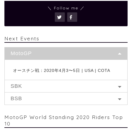
＼ Follow me ／
Next Events
MotoGP
オースチン戦：2020年4月3〜5日 | USA | COTA
SBK
BSB
MotoGP World Standing 2020 Riders Top
10