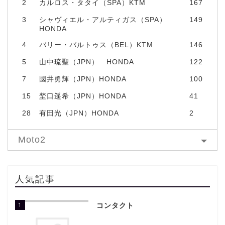
2
カルロス・タタイ（SPA）KTM
167
3
シャヴィエル・アルティガス（SPA）
149
HONDA
4
バリー・バルトゥス（BEL）KTM
146
5
山中琉聖（JPN） HONDA
122
7
國井勇輝（JPN）HONDA
100
15
埜口遥希（JPN）HONDA
41
28
有田光（JPN）HONDA
2
Moto2
人気記事
1
コンタクト