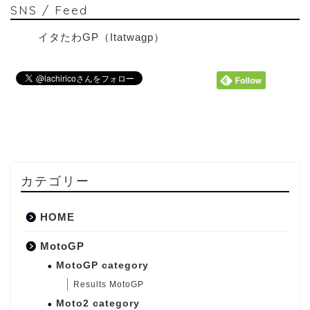
SNS / Feed
イタたわGP（Itatwagp）
カテゴリー
HOME
MotoGP
MotoGP category
Results MotoGP
Moto2 category