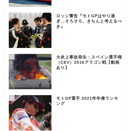
8
ロッシ警告『モトGPはやり過
ぎ…そろそろ、きちんと考えるべ
き』
9
大炎上事故発生：スペイン選手権
（CEV）2016アラゴン戦【動画
あり】
10
モトGP選手 2021年年俸ランキ
ング