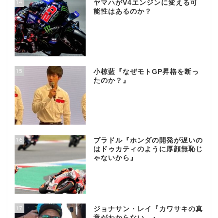
14
ヤマハがV4エンジンに変える可
能性はあるのか？
15
小椋藍『なぜモトGP昇格を断っ
たのか？』
16
ブラドル『ホンダの開発が遅いの
はドゥカティのように厚顔無恥じ
ゃないから』
17
ジョナサン・レイ『カワサキの真
意がわからない…』