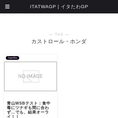
ITATWAGP | イタたわGP
― TAG ―
カストロール・ホンダ
SuperBike
青山WSBテスト：食中
毒にツナギも間に合わ
ず…でも、結果オーラ
イ！！