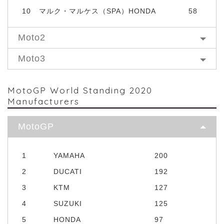
10
マルク・マルケス（SPA）HONDA
58
Moto2
Moto3
MotoGP World Standing 2020
Manufacturers
MotoGP
1
YAMAHA
200
2
DUCATI
192
3
KTM
127
4
SUZUKI
125
5
HONDA
97