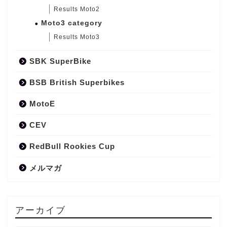
Results Moto2
Moto3 category
Results Moto3
SBK SuperBike
BSB British Superbikes
MotoE
CEV
RedBull Rookies Cup
メルマガ
アーカイブ