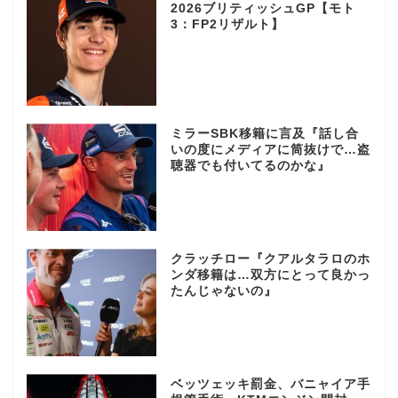
2026ブリティッシュGP【モト
3：FP2リザルト】
ミラーSBK移籍に言及『話し合
いの度にメディアに筒抜けで…盗
聴器でも付いてるのかな』
クラッチロー『クアルタラロのホ
ンダ移籍は…双方にとって良かっ
たんじゃないの』
ベッツェッキ罰金、バニャイア手