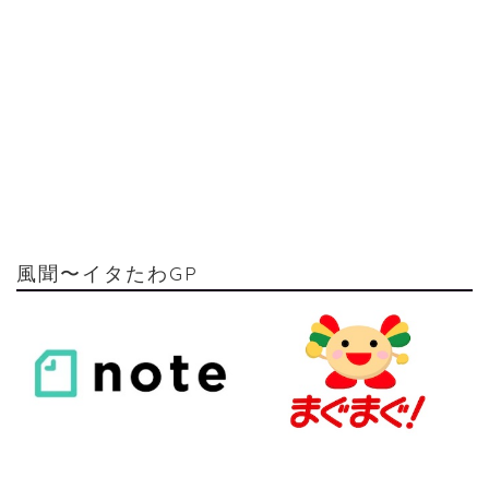
風聞〜イタたわGP