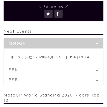
＼ Follow me ／
Next Events
MotoGP
オースチン戦：2020年4月3〜5日 | USA | COTA
SBK
BSB
MotoGP World Standing 2020 Riders Top
10