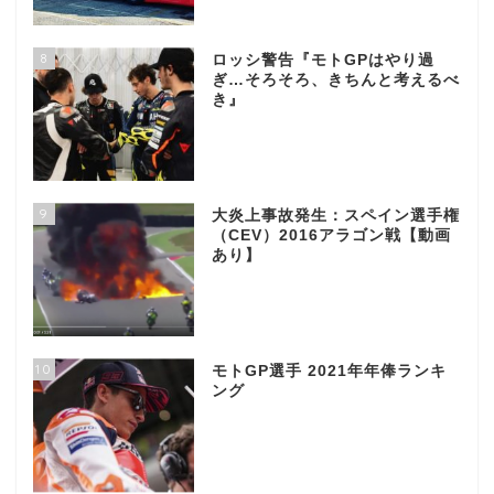
8
ロッシ警告『モトGPはやり過
ぎ…そろそろ、きちんと考えるべ
き』
9
大炎上事故発生：スペイン選手権
（CEV）2016アラゴン戦【動画
あり】
10
モトGP選手 2021年年俸ランキ
ング