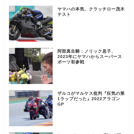
11
ヤマハの本気、クラッチロー茂木
テスト
12
阿部真生騎：ノリック息子、
2023年にヤマハからスーパース
ポーツ初参戦
13
ザルコがマルケス批判『狂気の第
1ラップだった』2022アラゴン
GP