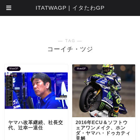
ITATWAGP | イタたわGP
― TAG ―
コーイチ・ツジ
MotoGP
MotoGP
ヤマハ改革継続、社長交
2016年ECU＆ソフトウ
代、辻幸一退任
ェアワンメイク、ホン
ダ・ヤマハ・ドゥカティ
見解