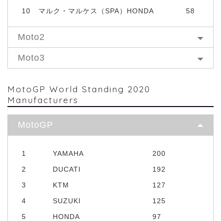
10
マルク・マルケス（SPA）HONDA
58
Moto2
Moto3
MotoGP World Standing 2020
Manufacturers
MotoGP
1
YAMAHA
200
2
DUCATI
192
3
KTM
127
4
SUZUKI
125
5
HONDA
97