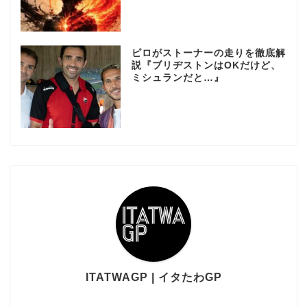
ピロがストーナーの走りを徹底解
説『ブリヂストンはOKだけど、
ミシュランだと…』
ITATWAGP | イタたわGP