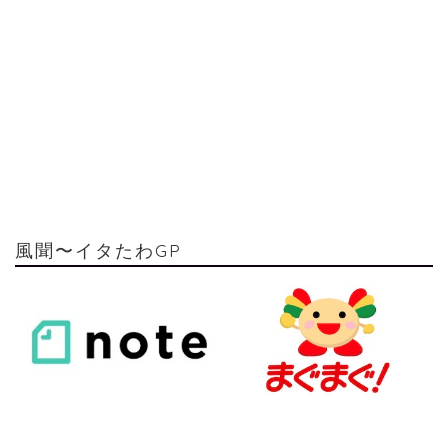
風聞〜イタたわGP