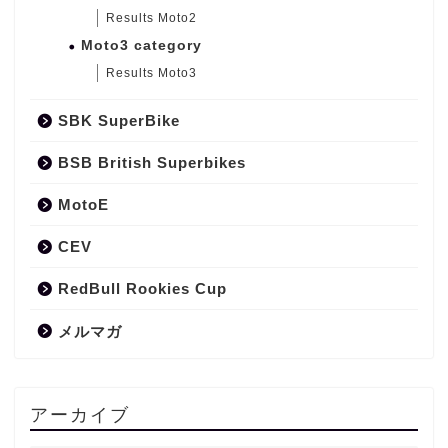
Results Moto2
Moto3 category
Results Moto3
SBK SuperBike
BSB British Superbikes
MotoE
CEV
RedBull Rookies Cup
メルマガ
アーカイブ