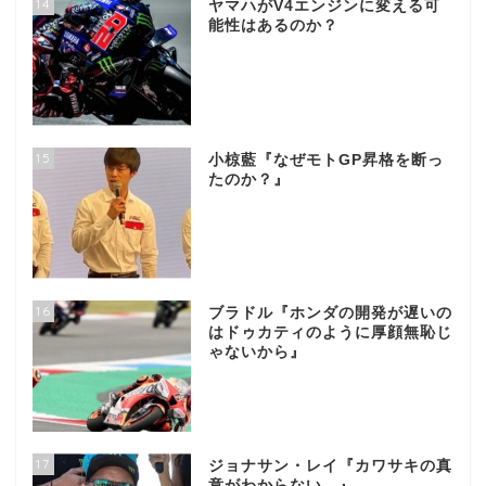
14
ヤマハがV4エンジンに変える可
能性はあるのか？
15
小椋藍『なぜモトGP昇格を断っ
たのか？』
16
ブラドル『ホンダの開発が遅いの
はドゥカティのように厚顔無恥じ
ゃないから』
17
ジョナサン・レイ『カワサキの真
意がわからない…』