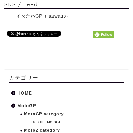
SNS / Feed
イタたわGP（Itatwagp）
カテゴリー
HOME
MotoGP
MotoGP category
Results MotoGP
Moto2 category