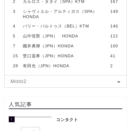
2
カルロス・タタイ（SPA）KTM
167
3
シャヴィエル・アルティガス（SPA）
149
HONDA
4
バリー・バルトゥス（BEL）KTM
146
5
山中琉聖（JPN） HONDA
122
7
國井勇輝（JPN）HONDA
100
15
埜口遥希（JPN）HONDA
41
28
有田光（JPN）HONDA
2
Moto2
人気記事
1
コンタクト