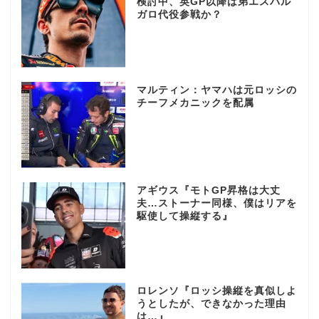
検討中、英GP以降は弟エスパル
ガロ代役参戦か？
マルティン：ヤマハは元ロッシの
チーフメカニックを配属
アギウス『モトGP昇格は大丈
夫…ストーナー同様、僕はリアを
駆使して操縦する』
ロレンソ『ロッシ操縦を真似しよ
うとしたが、できなかった理由
は…』