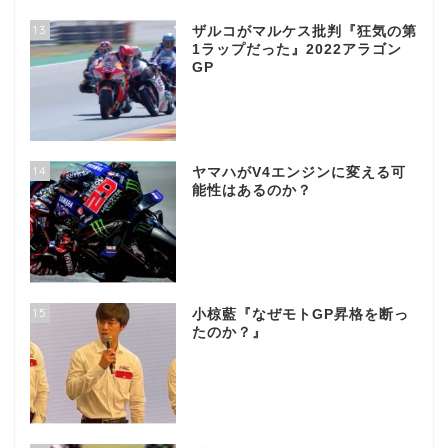
13
ザルコがマルケス批判『狂気の第
1ラップだった』2022アラゴン
GP
14
ヤマハがV4エンジンに変える可
能性はあるのか？
15
小椋藍『なぜモトGP昇格を断っ
たのか？』