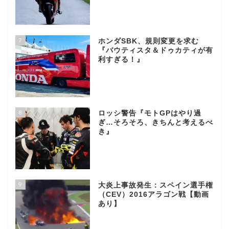
7
ホンダSBK、規則変更を求む
『バウティスタ＆ドゥカティが有
利すぎる！』
8
ロッシ警告『モトGPはやり過
ぎ…そろそろ、きちんと考えるべ
き』
9
大炎上事故発生：スペイン選手権
（CEV）2016アラゴン戦【動画
あり】