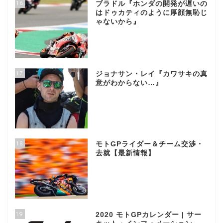
16
ブラドル『ホンダの開発が遅いの
はドゥカティのように厚顔無恥じ
ゃないから』
17
ジョナサン・レイ『カワサキの真
意がわからない…』
18
モトGPライダー＆チーム交渉・
去就【最新情報】
19
2020 モトGPカレンダー | サー