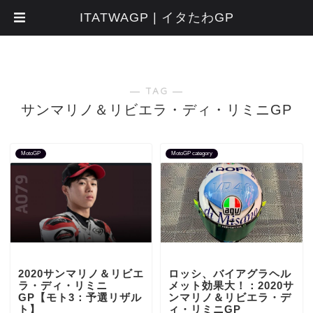
ITATWAGP | イタたわGP
― TAG ―
サンマリノ＆リビエラ・ディ・リミニGP
MotoGP
MotoGP category
2020サンマリノ＆リビエ
ロッシ、バイアグラヘル
ラ・ディ・リミニ
メット効果大！：2020サ
GP【モト3：予選リザル
ンマリノ＆リビエラ・デ
ト】
ィ・リミニGP