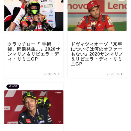
クラッチロー『 手術
ドヴィツィオーゾ『来年
後、問題発生…』2020サ
については何のオファー
ンマリノ＆リビエラ・デ
もない』2020サンマリノ
ィ・リミニGP
＆リビエラ・ディ・リミ
ニGP
2020-09-11
2020-09-11
MotoGP