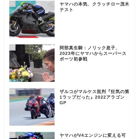
11
ヤマハの本気、クラッチロー茂木
テスト
12
阿部真生騎：ノリック息子、
2023年にヤマハからスーパース
ポーツ初参戦
13
ザルコがマルケス批判『狂気の第
1ラップだった』2022アラゴン
GP
14
ヤマハがV4エンジンに変える可