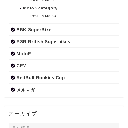
Results Moto2
Moto3 category
Results Moto3
SBK SuperBike
BSB British Superbikes
MotoE
CEV
RedBull Rookies Cup
メルマガ
アーカイブ