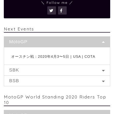
＼ Follow me ／
Next Events
MotoGP
オースチン戦：2020年4月3〜5日 | USA | COTA
SBK
BSB
MotoGP World Standing 2020 Riders Top
10