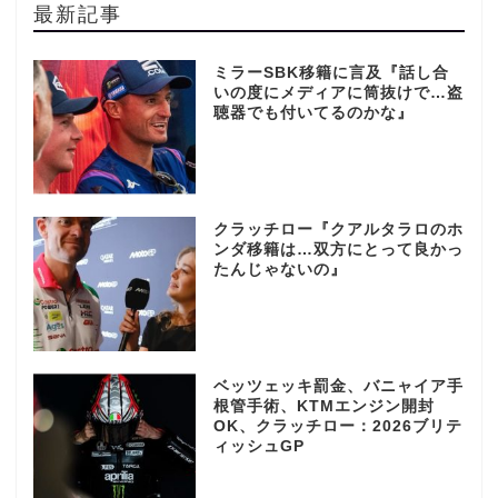
最新記事
ミラーSBK移籍に言及『話し合
いの度にメディアに筒抜けで…盗
聴器でも付いてるのかな』
クラッチロー『クアルタラロのホ
ンダ移籍は…双方にとって良かっ
たんじゃないの』
ベッツェッキ罰金、バニャイア手
根管手術、KTMエンジン開封
OK、クラッチロー：2026ブリテ
ィッシュGP