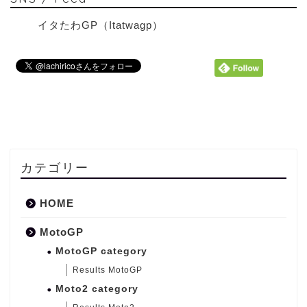
イタたわGP（Itatwagp）
カテゴリー
HOME
MotoGP
MotoGP category
Results MotoGP
Moto2 category