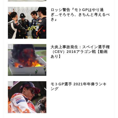
8
ロッシ警告『モトGPはやり過
ぎ…そろそろ、きちんと考えるべ
き』
9
大炎上事故発生：スペイン選手権
（CEV）2016アラゴン戦【動画
あり】
10
モトGP選手 2021年年俸ランキ
ング