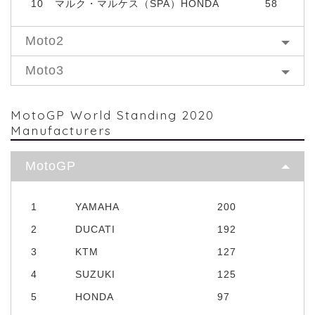
10
マルク・マルケス（SPA）HONDA
58
Moto2
Moto3
MotoGP World Standing 2020
Manufacturers
MotoGP
1
YAMAHA
200
2
DUCATI
192
3
KTM
127
4
SUZUKI
125
5
HONDA
97