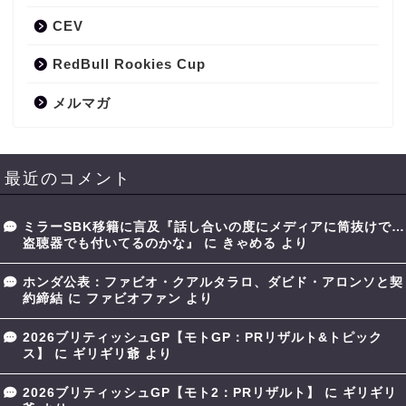
CEV
RedBull Rookies Cup
メルマガ
最近のコメント
ミラーSBK移籍に言及『話し合いの度にメディアに筒抜けで…
盗聴器でも付いてるのかな』
に
きゃめる
より
ホンダ公表：ファビオ・クアルタラロ、ダビド・アロンソと契
約締結
に
ファビオファン
より
2026ブリティッシュGP【モトGP：PRリザルト&トピック
ス】
に
ギリギリ爺
より
2026ブリティッシュGP【モト2：PRリザルト】
に
ギリギリ