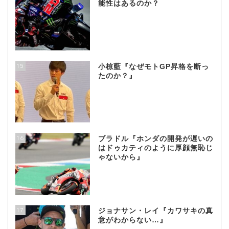
能性はあるのか？
15
小椋藍『なぜモトGP昇格を断っ
たのか？』
16
ブラドル『ホンダの開発が遅いの
はドゥカティのように厚顔無恥じ
ゃないから』
17
ジョナサン・レイ『カワサキの真
意がわからない…』