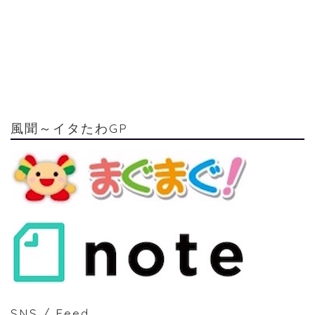
風聞～イタたわGP
SNS / Feed