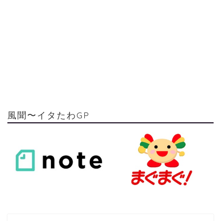
風聞〜イタたわGP