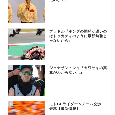
16
ブラドル『ホンダの開発が遅いの
はドゥカティのように厚顔無恥じ
ゃないから』
17
ジョナサン・レイ『カワサキの真
意がわからない…』
18
モトGPライダー＆チーム交渉・
去就【最新情報】