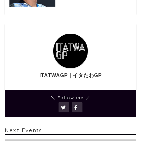
ITATWAGP | イタたわGP
＼ Follow me ／
Next Events