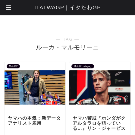
ITATWAGP | イタたわGP
― TAG ―
ルーカ・マルモリーニ
MotoGP
MotoGP category
ヤマハの本気：新データ
ヤマハ警戒『ホンダがク
アナリスト雇用
アルタラロを狙ってい
る…』リン・ジャービス