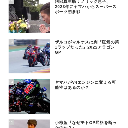
12
阿部真生騎：ノリック息子、
2023年にヤマハからスーパース
ポーツ初参戦
13
ザルコがマルケス批判『狂気の第
1ラップだった』2022アラゴン
GP
14
ヤマハがV4エンジンに変える可
能性はあるのか？
15
小椋藍『なぜモトGP昇格を断っ
たのか？』