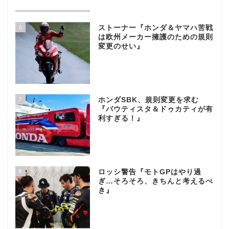
6
ストーナー『ホンダ＆ヤマハ苦戦
は欧州メーカー擁護のための規則
変更のせい』
7
ホンダSBK、規則変更を求む
『バウティスタ＆ドゥカティが有
利すぎる！』
8
ロッシ警告『モトGPはやり過
ぎ…そろそろ、きちんと考えるべ
き』