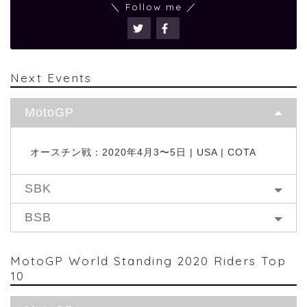
＼ Follow me ／
Next Events
MotoGP
オースチン戦：2020年4月3〜5日 | USA | COTA
SBK
BSB
MotoGP World Standing 2020 Riders Top
10