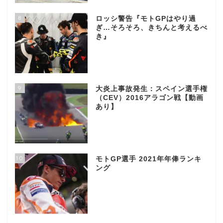
8
ロッシ警告『モトGPはやり過
ぎ…そろそろ、きちんと考えるべ
き』
9
大炎上事故発生：スペイン選手権
（CEV）2016アラゴン戦【動画
あり】
10
モトGP選手 2021年年俸ランキ
ング