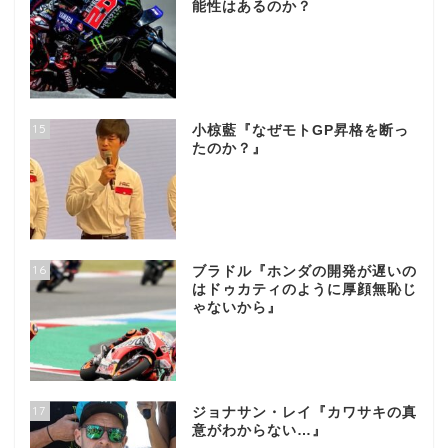
能性はあるのか？
15
小椋藍『なぜモトGP昇格を断っ
たのか？』
16
ブラドル『ホンダの開発が遅いの
はドゥカティのように厚顔無恥じ
ゃないから』
17
ジョナサン・レイ『カワサキの真
意がわからない…』