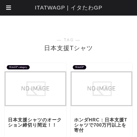
ITATWAGP | イタたわGP
― TAG ―
日本支援Tシャツ
MotoGP category
MotoGP
日本支援シャツのオーク
ホンダHRC：日本支援T
ション締切り間近！！
シャツで700万円以上を
寄付