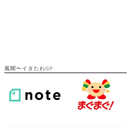
風聞〜イタたわGP