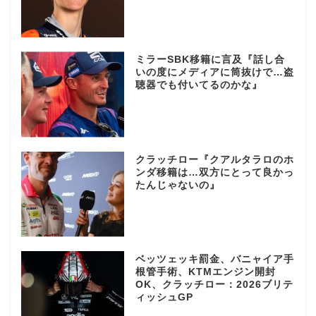
ミラーSBK移籍に言及『話し合
いの度にメディアに筒抜けで…盗
聴器でも付いてるのかな』
クラッチロー『クアルタラロのホ
ンダ移籍は…双方にとって良かっ
たんじゃないの』
ベッツェッキ罰金、バニャイア手
根管手術、KTMエンジン開封
OK、クラッチロー：2026ブリテ
ィッシュGP