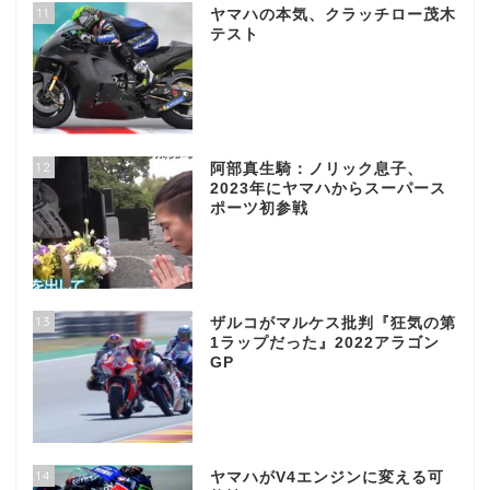
11
ヤマハの本気、クラッチロー茂木
テスト
12
阿部真生騎：ノリック息子、
2023年にヤマハからスーパース
ポーツ初参戦
13
ザルコがマルケス批判『狂気の第
1ラップだった』2022アラゴン
GP
14
ヤマハがV4エンジンに変える可