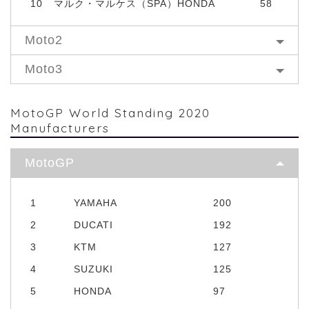
10
マルク・マルケス（SPA）HONDA
58
Moto2
Moto3
MotoGP World Standing 2020
Manufacturers
MotoGP
1
YAMAHA
200
2
DUCATI
192
3
KTM
127
4
SUZUKI
125
5
HONDA
97