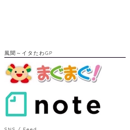
風聞～イタたわGP
SNS / Feed