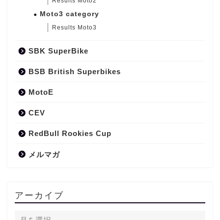
Results Moto2
Moto3 category
Results Moto3
SBK SuperBike
BSB British Superbikes
MotoE
CEV
RedBull Rookies Cup
メルマガ
アーカイブ