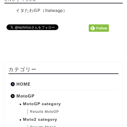
イタたわGP（Itatwagp）
カテゴリー
HOME
MotoGP
MotoGP category
Results MotoGP
Moto2 category