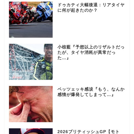
ドゥカティ大幅後退：リアタイヤ
に何が起きたのか？
小椋藍『予想以上のリザルトだっ
たが、タイヤ消耗が異常だっ
た…』
ベッツェッキ感涙『もう、なんか
感情が爆発してしまって…』
2026ブリティッシュGP【モト