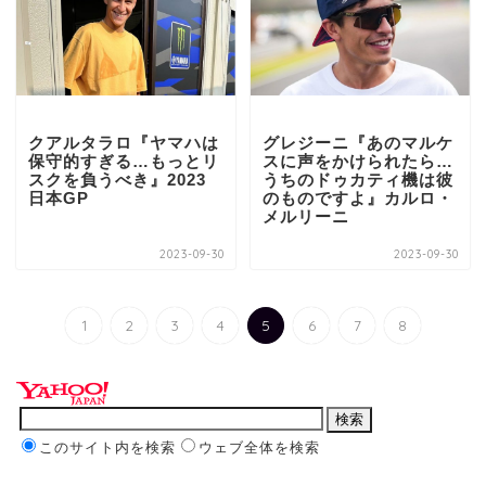
クアルタラロ『ヤマハは
グレジーニ『あのマルケ
保守的すぎる…もっとリ
スに声をかけられたら…
スクを負うべき』2023
うちのドゥカティ機は彼
日本GP
のものですよ』カルロ・
メルリーニ
2023-09-30
2023-09-30
1
2
3
4
5
6
7
8
このサイト内を検索
ウェブ全体を検索