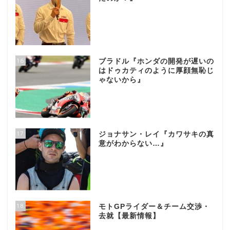
16
ブラドル『ホンダの開発が遅いの
はドゥカティのように厚顔無恥じ
ゃないから』
17
ジョナサン・レイ『カワサキの真
意がわからない…』
18
モトGPライダー＆チーム交渉・
去就【最新情報】