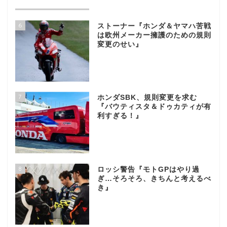
6
ストーナー『ホンダ＆ヤマハ苦戦
は欧州メーカー擁護のための規則
変更のせい』
7
ホンダSBK、規則変更を求む
『バウティスタ＆ドゥカティが有
利すぎる！』
8
ロッシ警告『モトGPはやり過
ぎ…そろそろ、きちんと考えるべ
き』