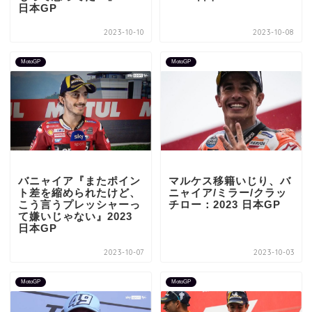
日本GP
2023-10-10
2023-10-08
MotoGP
MotoGP
バニャイア『またポイン
マルケス移籍いじり、バ
ト差を縮められたけど、
ニャイア/ミラー/クラッ
こう言うプレッシャーっ
チロー：2023 日本GP
て嫌いじゃない』2023
日本GP
2023-10-07
2023-10-03
MotoGP
MotoGP