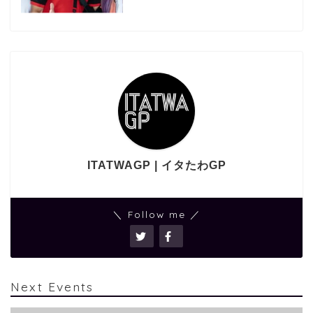
ITATWAGP | イタたわGP
＼ Follow me ／
Next Events