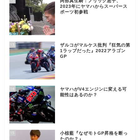
12
阿部真生騎：ノリック息子、
2023年にヤマハからスーパース
ポーツ初参戦
13
ザルコがマルケス批判『狂気の第
1ラップだった』2022アラゴン
GP
14
ヤマハがV4エンジンに変える可
能性はあるのか？
15
小椋藍『なぜモトGP昇格を断っ
たのか？』