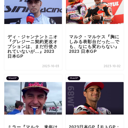
ディ・ジャンナントニオ
マルク・マルケス『胸に
『グレジーニ契約更改オ
しみる表彰台だった…で
プションは、まだ行使さ
も、なにも変わらない』
れていないが…』2023
2023 日本GP
日本GP
2023-10-03
2023-10-02
MotoGP
MotoGP
ミラー『マルク、来年は
2023日本GP【モトGP：