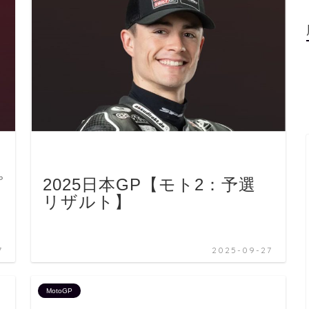
プ
2025日本GP【モト2：予選
リザルト】
7
2025-09-27
MotoGP