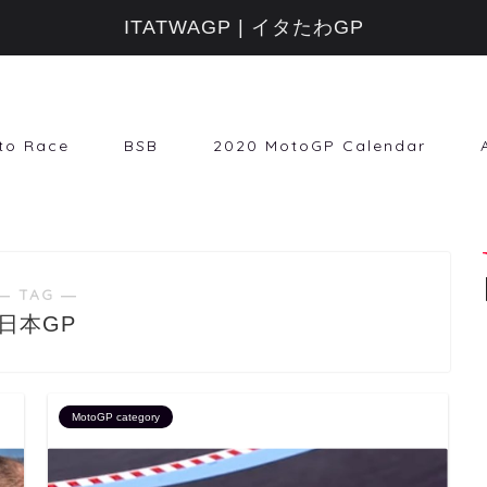
ITATWAGP | イタたわGP
to Race
BSB
2020 MotoGP Calendar
― TAG ―
日本GP
MotoGP category