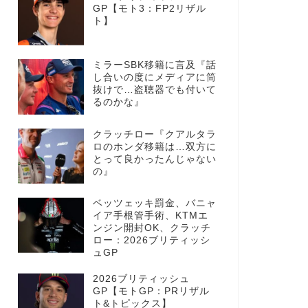
GP【モト3：FP2リザル
ト】
ミラーSBK移籍に言及『話
し合いの度にメディアに筒
抜けで…盗聴器でも付いて
るのかな』
クラッチロー『クアルタラ
ロのホンダ移籍は…双方に
とって良かったんじゃない
の』
ベッツェッキ罰金、バニャ
イア手根管手術、KTMエ
ンジン開封OK、クラッチ
ロー：2026ブリティッシ
ュGP
2026ブリティッシュ
GP【モトGP：PRリザル
ト&トピックス】