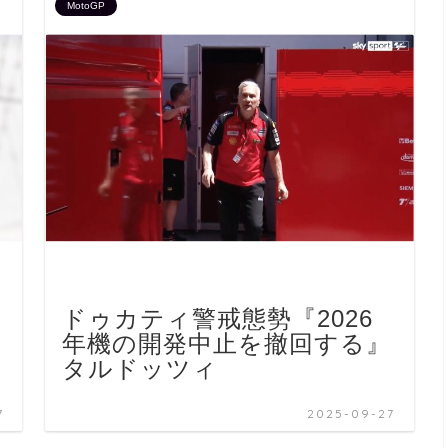
MotoGP
ドゥカティ警戒態勢『2026
ト
年機の開発中止を撤回する』
タルドッツィ
7
2025-09-27