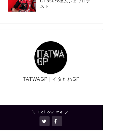
GP850cc機ムジェッロテ
スト
ITATWAGP | イタたわGP
＼ Follow me ／