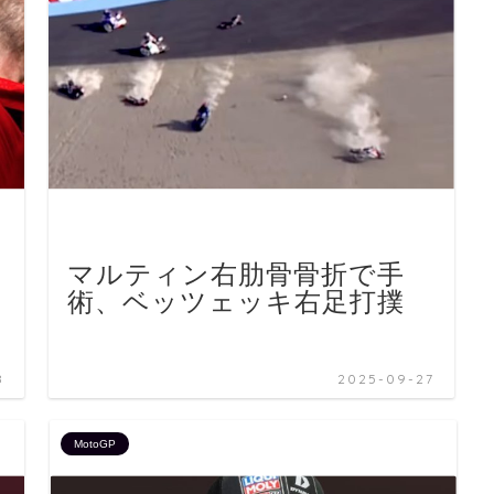
マルティン右肋骨骨折で手
術、ベッツェッキ右足打撲
8
2025-09-27
MotoGP