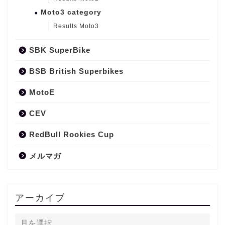
Moto3 category
Results Moto3
SBK SuperBike
BSB British Superbikes
MotoE
CEV
RedBull Rookies Cup
メルマガ
アーカイブ