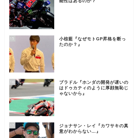
能性はあるのか？
15
小椋藍『なぜモトGP昇格を断っ
たのか？』
16
ブラドル『ホンダの開発が遅いの
はドゥカティのように厚顔無恥じ
ゃないから』
17
ジョナサン・レイ『カワサキの真
意がわからない…』