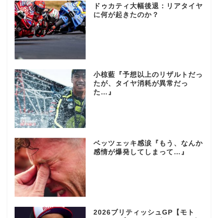
ドゥカティ大幅後退：リアタイヤ
に何が起きたのか？
小椋藍『予想以上のリザルトだっ
たが、タイヤ消耗が異常だっ
た…』
ベッツェッキ感涙『もう、なんか
感情が爆発してしまって…』
2026ブリティッシュGP【モト