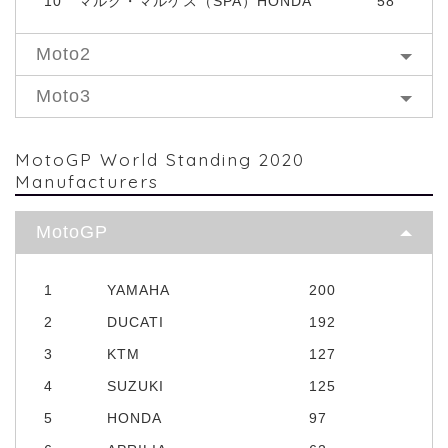
10
マルク・マルケス（SPA）HONDA
58
Moto2
Moto3
MotoGP World Standing 2020
Manufacturers
MotoGP
1
YAMAHA
200
2
DUCATI
192
3
KTM
127
4
SUZUKI
125
5
HONDA
97