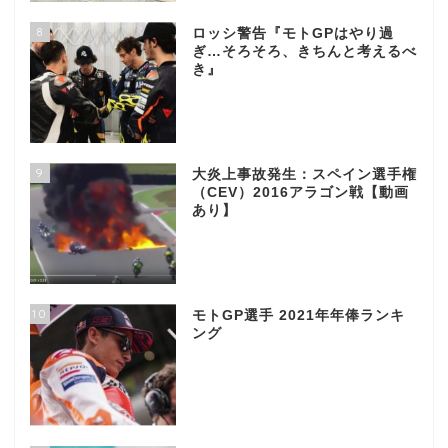
8
ロッシ警告『モトGPはやり過
ぎ…そろそろ、きちんと考えるべ
き』
9
大炎上事故発生：スペイン選手権
（CEV）2016アラゴン戦【動画
あり】
10
モトGP選手 2021年年俸ランキ
ング