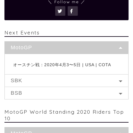
＼ Follow me ／
Next Events
MotoGP
オースチン戦：2020年4月3〜5日 | USA | COTA
SBK
BSB
MotoGP World Standing 2020 Riders Top
10