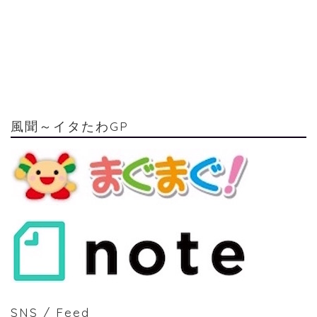
風聞～イタたわGP
SNS / Feed