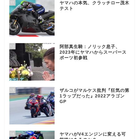
11
ヤマハの本気、クラッチロー茂木
テスト
12
阿部真生騎：ノリック息子、
2023年にヤマハからスーパース
ポーツ初参戦
13
ザルコがマルケス批判『狂気の第
1ラップだった』2022アラゴン
GP
14
ヤマハがV4エンジンに変える可