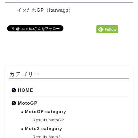
イタたわGP（Itatwagp）
カテゴリー
HOME
MotoGP
MotoGP category
Results MotoGP
Moto2 category
Results Moto2