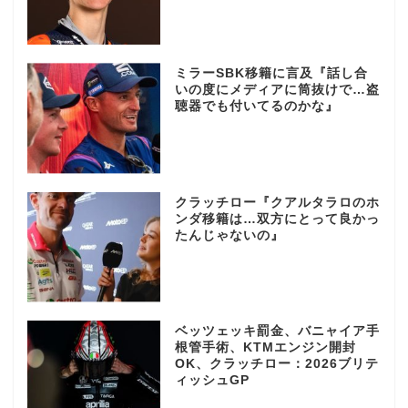
ミラーSBK移籍に言及『話し合
いの度にメディアに筒抜けで…盗
聴器でも付いてるのかな』
クラッチロー『クアルタラロのホ
ンダ移籍は…双方にとって良かっ
たんじゃないの』
ベッツェッキ罰金、バニャイア手
根管手術、KTMエンジン開封
OK、クラッチロー：2026ブリテ
ィッシュGP