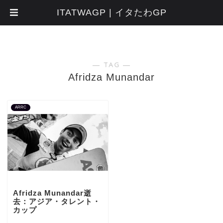
ITATWAGP | イタたわGP
― TAG ―
Afridza Munandar
ARRC
Afridza Munandar逝
去：アジア・タレント・
カップ