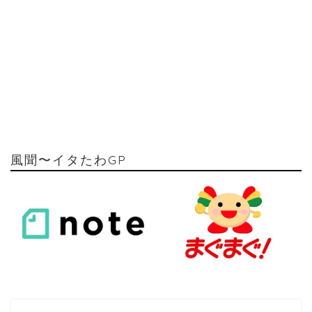
風聞〜イタたわGP