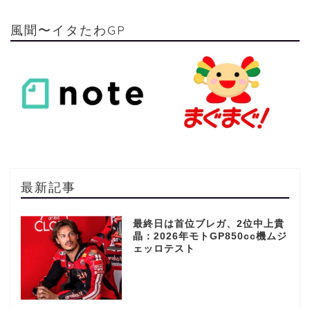
風聞〜イタたわGP
最新記事
最終日は首位ブレガ、2位中上貴
晶：2026年モトGP850cc機ムジ
ェッロテスト