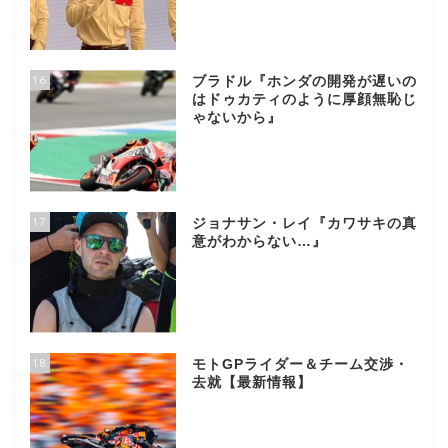
16
ブラドル『ホンダの開発が遅いの
はドゥカティのように厚顔無恥じ
ゃないから』
17
ジョナサン・レイ『カワサキの真
意がわからない…』
18
モトGPライダー＆チーム交渉・
去就【最新情報】