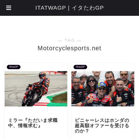
ITATWAGP | イタたわGP
― TAG ―
Motorcyclesports.net
MotoGP
MotoGP
ミラー『ただいま求職
ビニャーレスはホンダの
中、情報求む』
超高額オファーを受ける
のか？