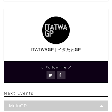
ITATWAGP | イタたわGP
＼ Follow me ／
Next Events
MotoGP