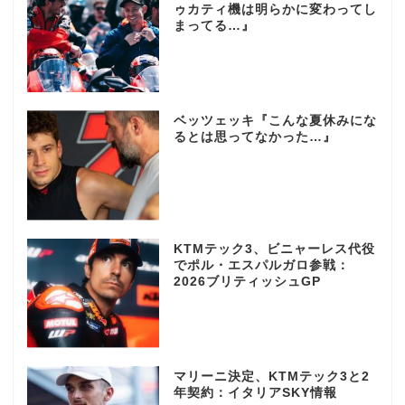
ゥカティ機は明らかに変わってし
まってる…』
ベッツェッキ『こんな夏休みにな
るとは思ってなかった…』
KTMテック3、ビニャーレス代役
でポル・エスパルガロ参戦：
2026ブリティッシュGP
マリーニ決定、KTMテック3と2
年契約：イタリアSKY情報