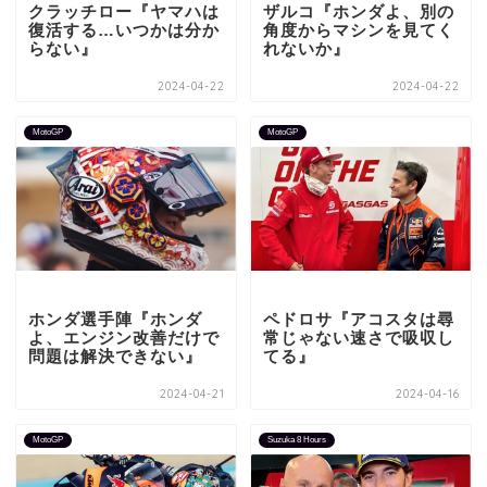
クラッチロー『ヤマハは
ザルコ『ホンダよ、別の
復活する…いつかは分か
角度からマシンを見てく
らない』
れないか』
2024-04-22
2024-04-22
MotoGP
MotoGP
ホンダ選手陣『ホンダ
ペドロサ『アコスタは尋
よ、エンジン改善だけで
常じゃない速さで吸収し
問題は解決できない』
てる』
2024-04-21
2024-04-16
MotoGP
Suzuka 8 Hours