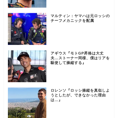
マルティン：ヤマハは元ロッシの
チーフメカニックを配属
アギウス『モトGP昇格は大丈
夫…ストーナー同様、僕はリアを
駆使して操縦する』
ロレンソ『ロッシ操縦を真似しよ
うとしたが、できなかった理由
は…』