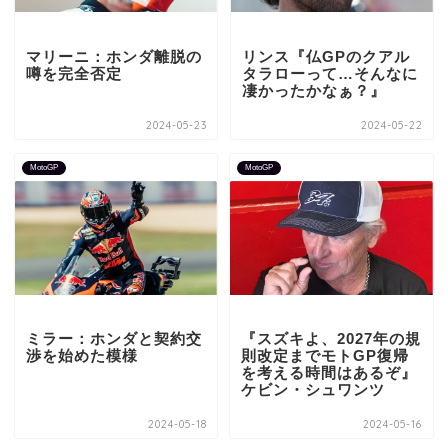
マリーニ：ホンダ離脱の
リンス『仏GPのクアル
噂を完全否定
タラローって…そんなに
凄かったかなぁ？』
2024-05-23
2024-05-22
MotoGP
MotoGP
ミラー：ホンダと契約交
『スズキよ、2027年の規
渉を始めた模様
則改定までモトGP復帰
を考える時間はあるぞ』
ケビン・シュワンツ
2024-05-18
2024-05-16