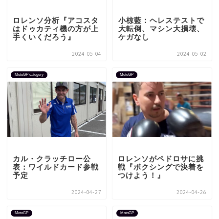
ロレンソ分析『アコスタ
小椋藍：ヘレステストで
はドゥカティ機の方が上
大転倒、マシン大損壊、
手くいくだろう』
ケガなし
2024-05-04
2024-05-02
MotoGP category
MotoGP
カル・クラッチロー公
ロレンソがペドロサに挑
表：ワイルドカード参戦
戦『ボクシングで決着を
予定
つけよう！』
2024-04-27
2024-04-26
MotoGP
MotoGP