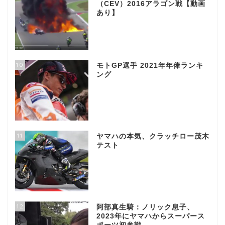
（CEV）2016アラゴン戦【動画
あり】
10
モトGP選手 2021年年俸ランキ
ング
11
ヤマハの本気、クラッチロー茂木
テスト
12
阿部真生騎：ノリック息子、
2023年にヤマハからスーパース