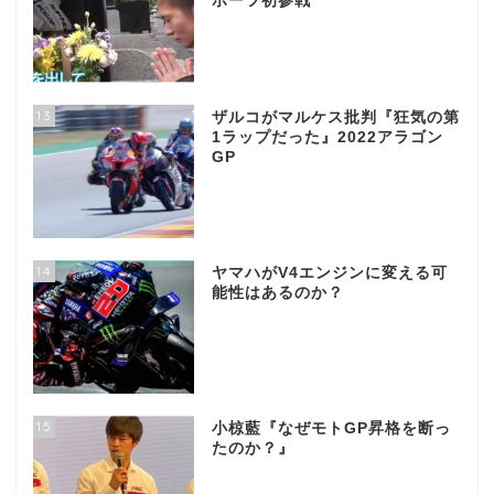
ポーツ初参戦
13
ザルコがマルケス批判『狂気の第
1ラップだった』2022アラゴン
GP
14
ヤマハがV4エンジンに変える可
能性はあるのか？
15
小椋藍『なぜモトGP昇格を断っ
たのか？』