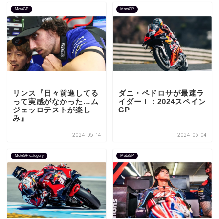
MotoGP
MotoGP
リンス『日々前進してる
ダニ・ペドロサが最速ラ
って実感がなかった…ム
イダー！：2024スペイン
ジェッロテストが楽し
GP
み』
2024-05-14
2024-05-04
MotoGP category
MotoGP