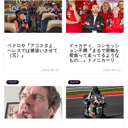
ペドロサ『アコスタよ、
ドゥカティ、コンセッシ
ヘレスでは後追いさせて
ョン不満『まるで荷物を
（冗）』
背負って走ってるような
もの…』ドメニカーリ
2024-04-24
2024-04-22
MotoGP
MotoGP