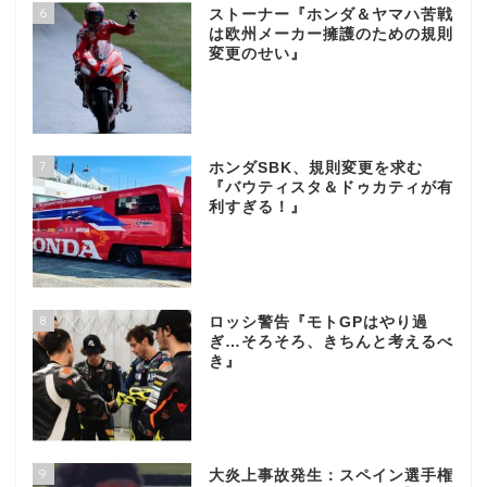
6
ストーナー『ホンダ＆ヤマハ苦戦
は欧州メーカー擁護のための規則
変更のせい』
7
ホンダSBK、規則変更を求む
『バウティスタ＆ドゥカティが有
利すぎる！』
8
ロッシ警告『モトGPはやり過
ぎ…そろそろ、きちんと考えるべ
き』
9
大炎上事故発生：スペイン選手権