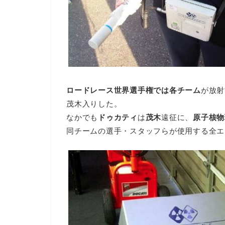
ロードレース世界選手権では各チーム
が放射
茂木入りした。
なかでも
ドゥカティ
は
茂木
遠征に、
原子核物
同チームの選手・スタッフらが使用する全エ