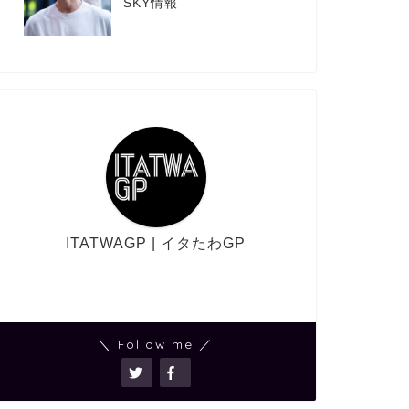
SKY情報
ITATWAGP | イタたわGP
＼ Follow me ／