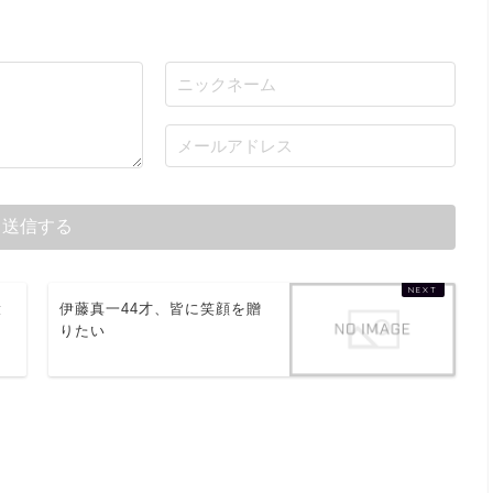
役
伊藤真一44才、皆に笑顔を贈
りたい