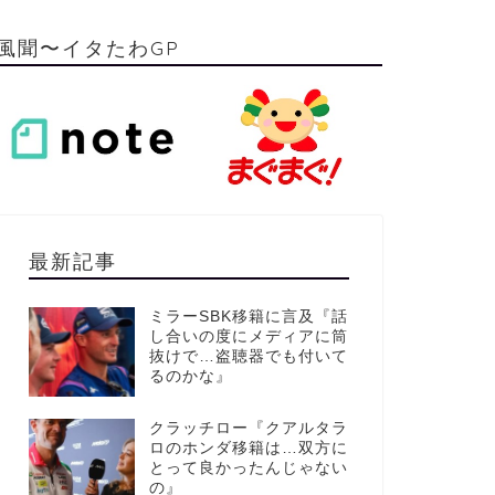
風聞〜イタたわGP
最新記事
ミラーSBK移籍に言及『話
し合いの度にメディアに筒
抜けで…盗聴器でも付いて
るのかな』
クラッチロー『クアルタラ
ロのホンダ移籍は…双方に
とって良かったんじゃない
の』