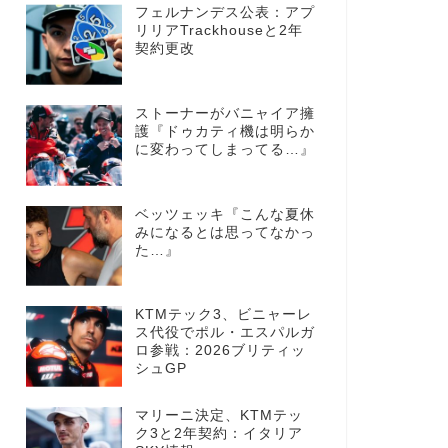
フェルナンデス公表：アプ
リリアTrackhouseと2年
契約更改
ストーナーがバニャイア擁
護『ドゥカティ機は明らか
に変わってしまってる…』
ベッツェッキ『こんな夏休
みになるとは思ってなかっ
た…』
KTMテック3、ビニャーレ
ス代役でポル・エスパルガ
ロ参戦：2026ブリティッ
シュGP
マリーニ決定、KTMテッ
ク3と2年契約：イタリア