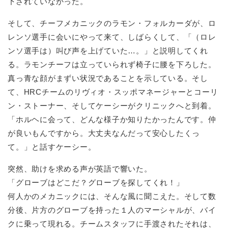
下されていなかった。
そして、チーフメカニックのラモン・フォルカーダが、ロ
レンソ選手に会いにやって来て、しばらくして、「（ロレ
ンソ選手は）叫び声を上げていた…。」と説明してくれ
る。ラモンチーフは立っていられず椅子に腰を下ろした。
真っ青な顔がまずい状況であることを示している。そし
て、HRCチームのリヴィオ・スッポマネージャーとコーリ
ン・ストーナー、そしてケーシーがクリニックへと到着。
「ホルヘに会って、どんな様子か知りたかったんです。仲
が良いもんですから。大丈夫なんだって安心したくっ
て。」と話すケーシー。
突然、助けを求める声が英語で響いた。
「グローブはどこだ？グローブを探してくれ！」
何人かのメカニックには、そんな風に聞こえた。そして数
分後、片方のグローブを持った１人のマーシャルが、バイ
クに乗って現れる。チームスタッフに手渡されたそれは、