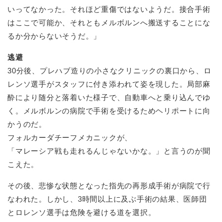
いってなかった。それほど重傷ではないようだ。接合手術
はここで可能か、それともメルボルンへ搬送することにな
るか分からないそうだ。」
逃避
30分後、プレハブ造りの小さなクリニックの裏口から、ロ
レンソ選手がスタッフに付き添われて姿を現した。局部麻
酔により随分と落着いた様子で、自動車へと乗り込んでゆ
く。メルボルンの病院で手術を受けるためヘリポートに向
かうのだ。
フォルカーダチーフメカニックが、
「マレーシア戦も走れるんじゃないかな。」と言うのが聞
こえた。
その後、悲惨な状態となった指先の再形成手術が病院で行
なわれた。しかし、3時間以上に及ぶ手術の結果、医師団
とロレンソ選手は危険を避ける道を選択。