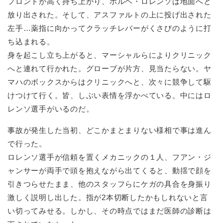
フロントが高く持ち上がり、ホルヘ・ロレンソは地面へと
放り出された。そして、アスファルトの上に投げ出された
左手…薬指に向かってクラッチレバーがくさびのように打
ち込まれる。
身を起こし立ち上がると、マーシャルらによりクリニック
へと連れて行かれた。グローブが片方、見当たらない。ヤ
マハのボックスからはクリニックへと、次々に競争して駆
けつけて行く。皆、しぶい表情を浮かべている。中にはロ
レンソ選手がいるのだ。
事故が発生した当初、どこかまとまりない様相で事は進ん
で行った。
ロレンソ選手が信頼を置くメカニックの１人、フアン・ジ
ャンサーが両手で頭を抱えながら出てくると、動揺で顔を
引きつらせたまま、他のスタッフらにケガの具合を身振り
激しく説明し出した。指が2本切断したかもしれないと言
い切ってみせる。しかし、その時点ではまだ医師の診断は