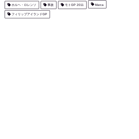
ホルヘ・ロレンソ
事故
モトGP 2011
Marca
フィリップアイランドGP