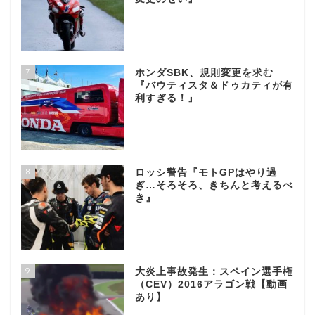
7
ホンダSBK、規則変更を求む
『バウティスタ＆ドゥカティが有
利すぎる！』
8
ロッシ警告『モトGPはやり過
ぎ…そろそろ、きちんと考えるべ
き』
9
大炎上事故発生：スペイン選手権
（CEV）2016アラゴン戦【動画
あり】