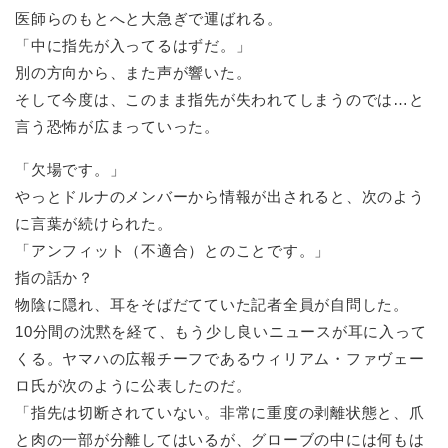
医師らのもとへと大急ぎで運ばれる。
「中に指先が入ってるはずだ。」
別の方向から、また声が響いた。
そして今度は、このまま指先が失われてしまうのでは…と
言う恐怖が広まっていった。
「欠場です。」
やっとドルナのメンバーから情報が出されると、次のよう
に言葉が続けられた。
「アンフィット（不適合）とのことです。」
指の話か？
物陰に隠れ、耳をそばだてていた記者全員が自問した。
10分間の沈黙を経て、もう少し良いニュースが耳に入って
くる。ヤマハの広報チーフであるウィリアム・ファヴェー
ロ氏が次のように公表したのだ。
「指先は切断されていない。非常に重度の剥離状態と、爪
と肉の一部が分離してはいるが、グローブの中には何もは