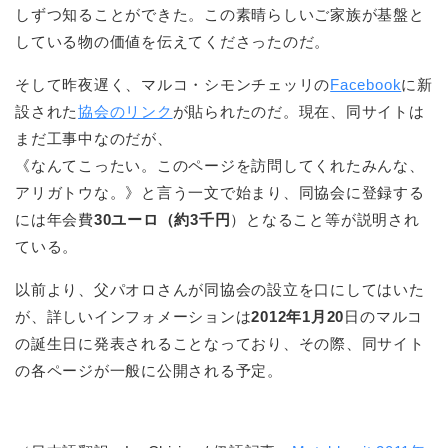
しずつ知ることができた。この素晴らしいご家族が基盤と
している物の価値を伝えてくださったのだ。
そして昨夜遅く、マルコ・シモンチェッリの
Facebook
に新
設された
協会のリンク
が貼られたのだ。現在、同サイトは
まだ工事中なのだが、
《なんてこったい。このページを訪問してくれたみんな、
アリガトウな。》と言う一文で始まり、同協会に登録する
には年会費
30ユーロ（約3千円
）となること等が説明され
ている。
以前より、父パオロさんが同協会の設立を口にしてはいた
が、詳しいインフォメーションは
2012年1月20
日のマルコ
の誕生日に発表されることなっており、その際、同サイト
の各ページが一般に公開される予定。