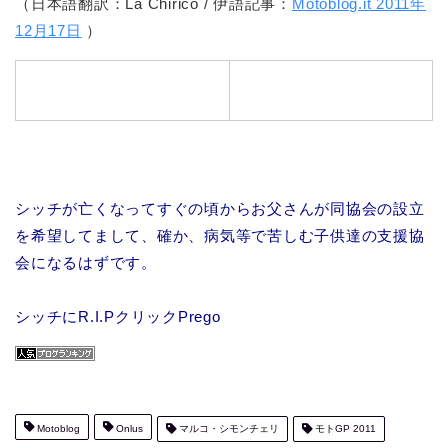
（日本語翻訳：La Chirico / 伊語記事：
Motoblog.it 2011年
12月17日
）
シッチが亡くなってすぐの頃からお父さんが同協会の設立
を希望してまして、確か、病気等で苦しむ子供達の支援協
会になるはずです。
シッチにR.I.PクリックPrego
Motoblog
Onlus
マルコ・シモンチェリ
モトGP 2011