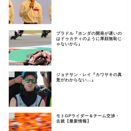
16
ブラドル『ホンダの開発が遅いの
はドゥカティのように厚顔無恥じ
ゃないから』
17
ジョナサン・レイ『カワサキの真
意がわからない…』
18
モトGPライダー＆チーム交渉・
去就【最新情報】