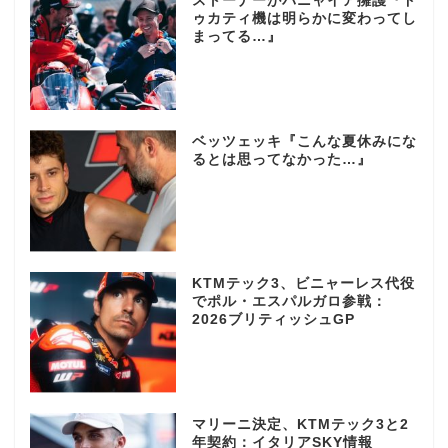
ストーナーがバニャイア擁護『ド
ゥカティ機は明らかに変わってし
まってる…』
ベッツェッキ『こんな夏休みにな
るとは思ってなかった…』
KTMテック3、ビニャーレス代役
でポル・エスパルガロ参戦：
2026ブリティッシュGP
マリーニ決定、KTMテック3と2
年契約：イタリアSKY情報