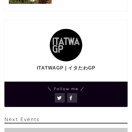
ITATWAGP | イタたわGP
＼ Follow me ／
Next Events