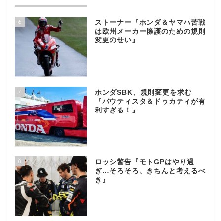
6
ストーナー『ホンダ＆ヤマハ苦戦
は欧州メーカー擁護のための規則
変更のせい』
7
ホンダSBK、規則変更を求む
『バウティスタ＆ドゥカティが有
利すぎる！』
8
ロッシ警告『モトGPはやり過
ぎ…そろそろ、きちんと考えるべ
き』