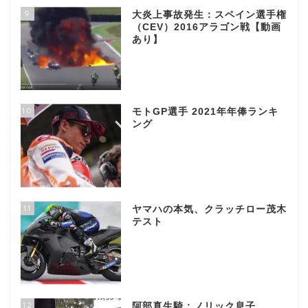
9
大炎上事故発生：スペイン選手権
（CEV）2016アラゴン戦【動画
あり】
10
モトGP選手 2021年年俸ランキ
ング
11
ヤマハの本気、クラッチロー茂木
テスト
12
阿部真生騎：ノリック息子、