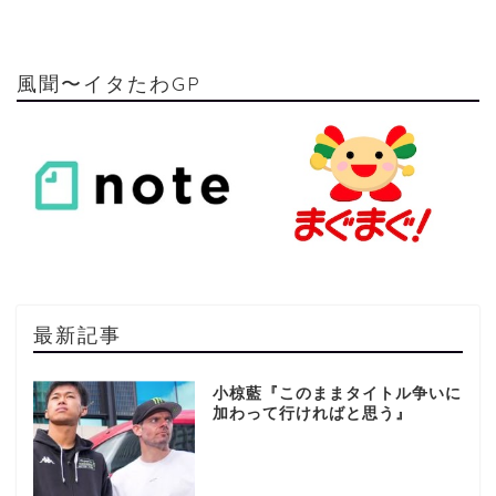
風聞〜イタたわGP
最新記事
小椋藍『このままタイトル争いに
加わって行ければと思う』