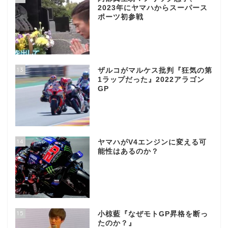
2023年にヤマハからスーパース
ポーツ初参戦
13
ザルコがマルケス批判『狂気の第
1ラップだった』2022アラゴン
GP
14
ヤマハがV4エンジンに変える可
能性はあるのか？
15
小椋藍『なぜモトGP昇格を断っ
たのか？』