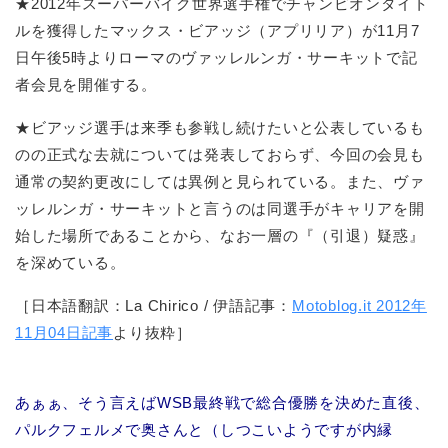
★2012年スーパーバイク世界選手権でチャンピオンタイト
ルを獲得したマックス・ビアッジ（アプリリア）が11月7
日午後5時よりローマのヴァッレルンガ・サーキットで記
者会見を開催する。
★ビアッジ選手は来季も参戦し続けたいと公表しているも
のの正式な去就については発表しておらず、今回の会見も
通常の契約更改にしては異例と見られている。また、ヴァ
ッレルンガ・サーキットと言うのは同選手がキャリアを開
始した場所であることから、なお一層の『（引退）疑惑』
を深めている。
［日本語翻訳：La Chirico / 伊語記事：
Motoblog.it 2012年
11月04日記事
より抜粋］
あぁぁ、そう言えばWSB最終戦で総合優勝を決めた直後、
パルクフェルメで奥さんと（しつこいようですが内縁