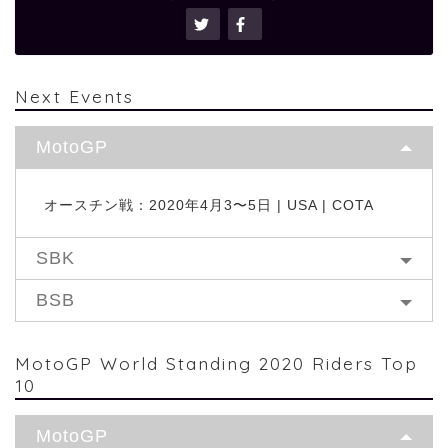
Next Events
MotoGP
オースチン戦：2020年4月3〜5日 | USA | COTA
SBK
BSB
MotoGP World Standing 2020 Riders Top
10
MotoGP