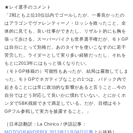
★レイ選手のコメント
「2戦とも上位10位以内でゴールしたが、一番良かったの
はアラゴンでヴァレンティーノ・ロッシを敗ったこと。全
体的に見ても、良い仕事ができたし、リザルト的にも胸を
張って歩ける。スーパーバイクも世界選手権だが、モトGP
は自分にとって別格だ。あのタイヤを使いこなすのに若干
苦労した。ライダーとして実り多い経験だったし、それを
もとに2013年にはもっと強くなりたい。
（モトGP移籍の）可能性もあったが、結局は霧散してしま
った。モトGPでネガティブなことの1つは、パドック内で
起きることには常に政治的な影響があると言うこと…今の
自分ではどう対応して良いかに慣れていない。とにかくホ
ンダでSBK残留できて満足している。だが、目標はモト
GPフル参戦して実力を披露すること。」
［日本語翻訳：La Chirico / 伊語記事：
MOTOGRANDPRIX 2012年11月04日記事
より抜粋］