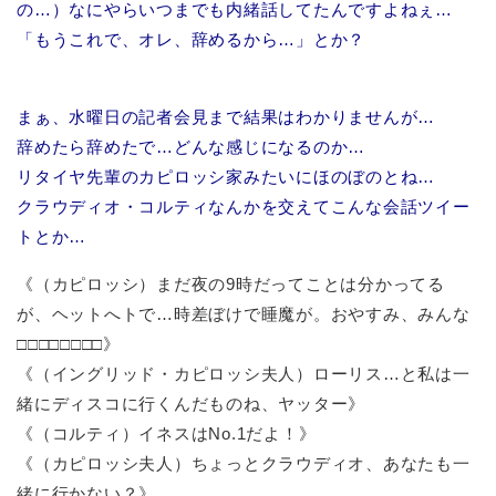
の…）なにやらいつまでも内緒話してたんですよねぇ…
「もうこれで、オレ、辞めるから…」とか？
まぁ、水曜日の記者会見まで結果はわかりませんが…
辞めたら辞めたで…どんな感じになるのか…
リタイヤ先輩のカピロッシ家みたいにほのぼのとね…
クラウディオ・コルティなんかを交えてこんな会話ツイー
トとか…
《（カピロッシ）まだ夜の9時だってことは分かってる
が、ヘットへトで…時差ぼけで睡魔が。おやすみ、みんな
□□□□□□□□》
《（イングリッド・カピロッシ夫人）ローリス…と私は一
緒にディスコに行くんだものね、ヤッター》
《（コルティ）イネスはNo.1だよ！》
《（カピロッシ夫人）ちょっとクラウディオ、あなたも一
緒に行かない？》