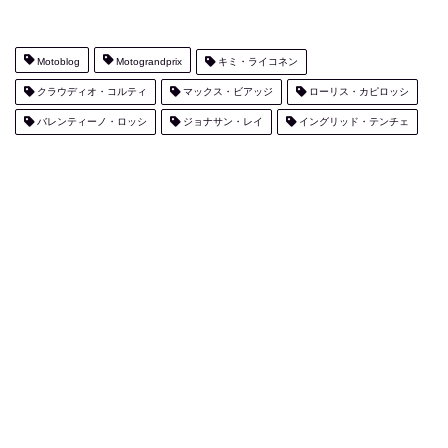
Motoblog
Motograndprix
キミ・ライコネン
クラウディオ・コルティ
マックス・ビアッジ
ローリス・カピロッシ
バレンティーノ・ロッシ
ジョナサン・レイ
イングリッド・テンチェ