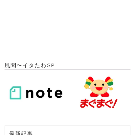
風聞〜イタたわGP
最新記事