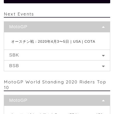
Next Events
MotoGP
オースチン戦：2020年4月3〜5日 | USA | COTA
SBK
BSB
MotoGP World Standing 2020 Riders Top
10
MotoGP