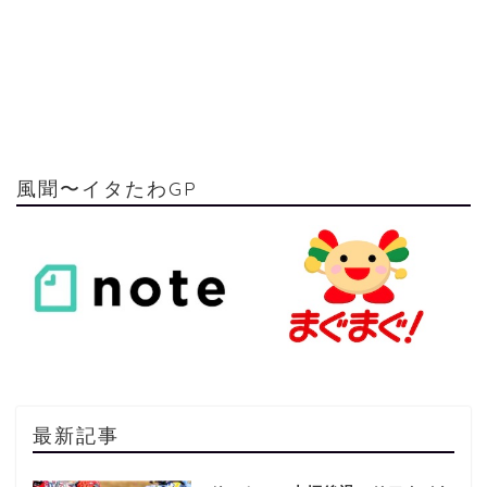
風聞〜イタたわGP
最新記事