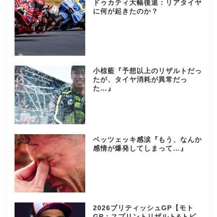
ドゥカティ大幅後退：リアタイヤ
に何が起きたのか？
小椋藍『予想以上のリザルトだっ
たが、タイヤ消耗が異常だっ
た…』
ベッツェッキ感涙『もう、なんか
感情が爆発してしまって…』
2026ブリティッシュGP【モト
GP：スプリントリザルト&トピ