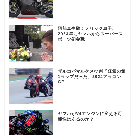
12
阿部真生騎：ノリック息子、
2023年にヤマハからスーパース
ポーツ初参戦
13
ザルコがマルケス批判『狂気の第
1ラップだった』2022アラゴン
GP
14
ヤマハがV4エンジンに変える可
能性はあるのか？