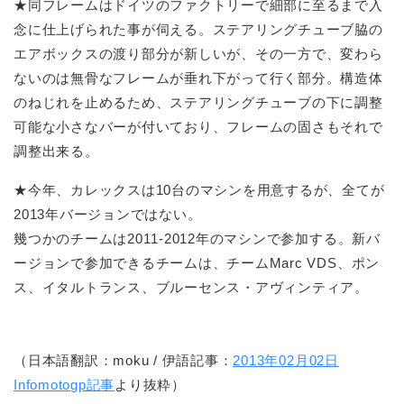
★同フレームはドイツのファクトリーで細部に至るまで入
念に仕上げられた事が伺える。ステアリングチューブ脇の
エアボックスの渡り部分が新しいが、その一方で、変わら
ないのは無骨なフレームが垂れ下がって行く部分。構造体
のねじれを止めるため、ステアリングチューブの下に調整
可能な小さなバーが付いており、フレームの固さもそれで
調整出来る。
★今年、カレックスは10台のマシンを用意するが、全てが
2013年バージョンではない。
幾つかのチームは2011-2012年のマシンで参加する。新バ
ージョンで参加できるチームは、チームMarc VDS、ポン
ス、イタルトランス、ブルーセンス・アヴィンティア。
（日本語翻訳：moku / 伊語記事：
2013年02月02日
Infomotogp記事
より抜粋）