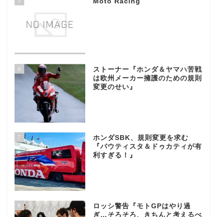
5
Moto Racing
6
ストーナー『ホンダ＆ヤマハ苦戦
は欧州メーカー擁護のための規則
変更のせい』
7
ホンダSBK、規則変更を求む
『バウティスタ＆ドゥカティが有
利すぎる！』
8
ロッシ警告『モトGPはやり過
ぎ…そろそろ、きちんと考えるべ