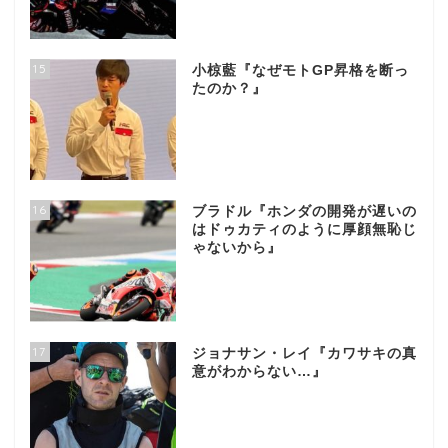
15
小椋藍『なぜモトGP昇格を断っ
たのか？』
16
ブラドル『ホンダの開発が遅いの
はドゥカティのように厚顔無恥じ
ゃないから』
17
ジョナサン・レイ『カワサキの真
意がわからない…』