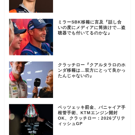
ミラーSBK移籍に言及『話し合
いの度にメディアに筒抜けで…盗
聴器でも付いてるのかな』
クラッチロー『クアルタラロのホ
ンダ移籍は…双方にとって良かっ
たんじゃないの』
ベッツェッキ罰金、バニャイア手
根管手術、KTMエンジン開封
OK、クラッチロー：2026ブリテ
ィッシュGP