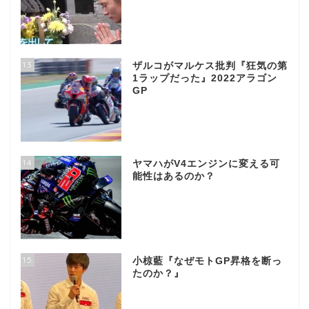
13
ザルコがマルケス批判『狂気の第
1ラップだった』2022アラゴン
GP
14
ヤマハがV4エンジンに変える可
能性はあるのか？
15
小椋藍『なぜモトGP昇格を断っ
たのか？』