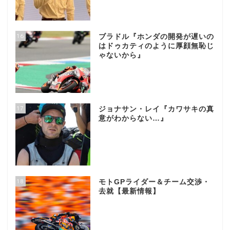
16
ブラドル『ホンダの開発が遅いの
はドゥカティのように厚顔無恥じ
ゃないから』
17
ジョナサン・レイ『カワサキの真
意がわからない…』
18
モトGPライダー＆チーム交渉・
去就【最新情報】