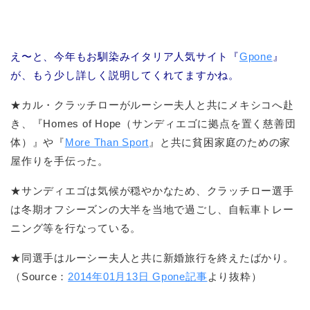
え〜と、今年もお馴染みイタリア人気サイト『
Gpone
』
が、もう少し詳しく説明してくれてますかね。
★カル・クラッチローがルーシー夫人と共にメキシコへ赴
き、『Homes of Hope（サンディエゴに拠点を置く慈善団
体）』や『
More Than Sport
』と共に貧困家庭のための家
屋作りを手伝った。
★サンディエゴは気候が穏やかなため、クラッチロー選手
は冬期オフシーズンの大半を当地で過ごし、自転車トレー
ニング等を行なっている。
★同選手はルーシー夫人と共に新婚旅行を終えたばかり。
（Source：
2014年01月13日 Gpone記事
より抜粋）