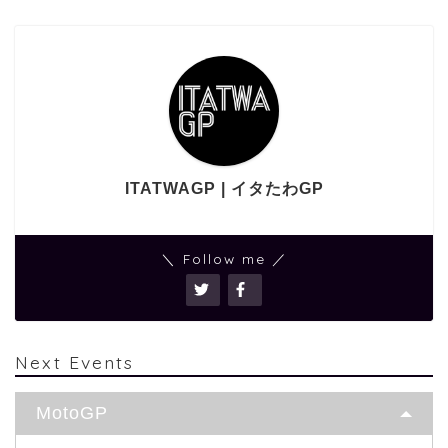
ITATWAGP | イタたわGP
＼ Follow me ／
Next Events
MotoGP