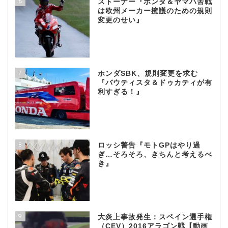
6
ストーナー『ホンダ＆ヤマハ苦戦
は欧州メーカー擁護のための規則
変更のせい』
7
ホンダSBK、規則変更を求む
『バウティスタ＆ドゥカティが有
利すぎる！』
8
ロッシ警告『モトGPはやり過
ぎ…そろそろ、きちんと考えるべ
き』
9
大炎上事故発生：スペイン選手権
（CEV）2016アラゴン戦【動画