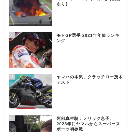
あり】
10
モトGP選手 2021年年俸ランキ
ング
11
ヤマハの本気、クラッチロー茂木
テスト
12
阿部真生騎：ノリック息子、
2023年にヤマハからスーパース
ポーツ初参戦