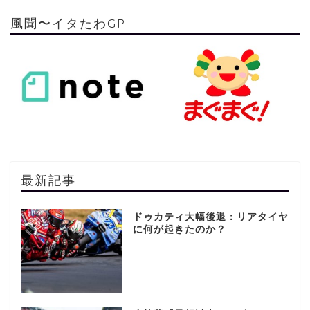
風聞〜イタたわGP
最新記事
ドゥカティ大幅後退：リアタイヤ
に何が起きたのか？