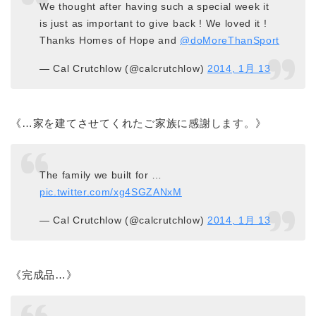
We thought after having such a special week it
is just as important to give back ! We loved it !
Thanks Homes of Hope and
@doMoreThanSport
— Cal Crutchlow (@calcrutchlow)
2014, 1月 13
《…家を建てさせてくれたご家族に感謝します。》
The family we built for …
pic.twitter.com/xg4SGZANxM
— Cal Crutchlow (@calcrutchlow)
2014, 1月 13
《完成品…》