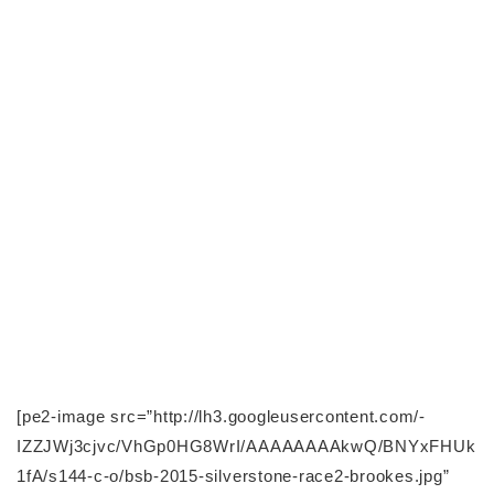
[pe2-image src=”http://lh3.googleusercontent.com/-
IZZJWj3cjvc/VhGp0HG8WrI/AAAAAAAAkwQ/BNYxFHUk
1fA/s144-c-o/bsb-2015-silverstone-race2-brookes.jpg”