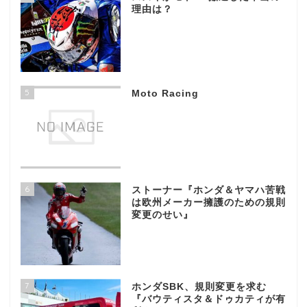
理由は？
5
Moto Racing
6
ストーナー『ホンダ＆ヤマハ苦戦
は欧州メーカー擁護のための規則
変更のせい』
7
ホンダSBK、規則変更を求む
『バウティスタ＆ドゥカティが有