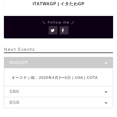
ITATWAGP | イタたわGP
＼ Follow me ／
Next Events
MotoGP
オースチン戦：2020年4月3〜5日 | USA | COTA
SBK
BSB