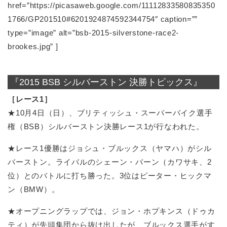
href=”https://picasaweb.google.com/11112833580835350
1766/GP201510#6201924874592344754″ caption=””
type=”image” alt=”bsb-2015-silverstone-race2-
brookes.jpg” ]
『2015 BSB シルバーストン 決勝トピックス』
［レース1］
★10月4日（日）、ブリティッシュ・スーパーバイク選手
権（BSB）シルバーストン決勝レース1が行なわれた。
★レース1優勝はジョシュ・ブルックス（ヤマハ）がシル
バーストン。ライバルのシェーン・バーン（カワサキ、2
位）とのバトルに打ち勝った。3位はピーター・ヒックマ
ン（BMW）。
★オープニングラップでは、ジョン・ホプキンス（ドゥカ
ティ）が先頭集団から抜け出したが、ブルックス選手がす