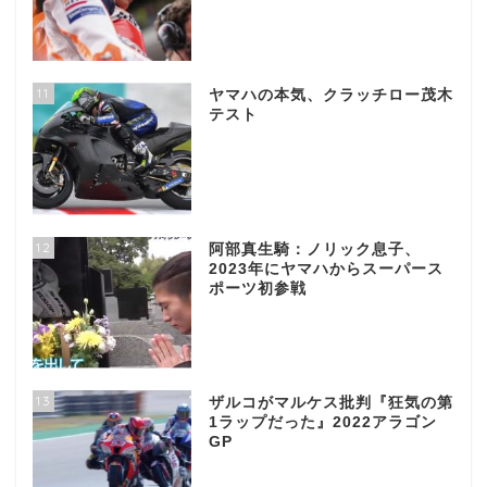
11
ヤマハの本気、クラッチロー茂木
テスト
12
阿部真生騎：ノリック息子、
2023年にヤマハからスーパース
ポーツ初参戦
13
ザルコがマルケス批判『狂気の第
1ラップだった』2022アラゴン
GP