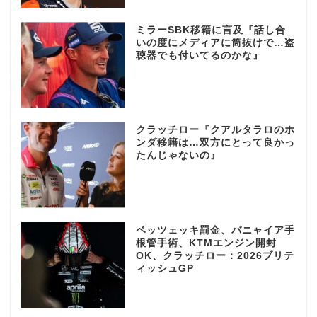
ミラーSBK移籍に言及『話し合
いの度にメディアに筒抜けで…盗
聴器でも付いてるのかな』
クラッチロー『クアルタラロのホ
ンダ移籍は…双方にとって良かっ
たんじゃないの』
ベッツェッキ罰金、バニャイア手
根管手術、KTMエンジン開封
OK、クラッチロー：2026ブリテ
ィッシュGP