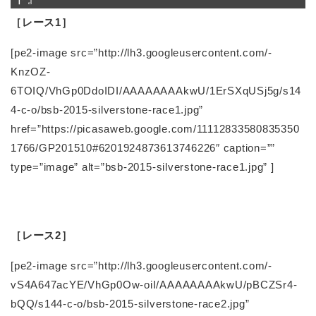
［レース1］
[pe2-image src=”http://lh3.googleusercontent.com/-
KnzOZ-
6TOIQ/VhGp0DdoIDI/AAAAAAAAkwU/1ErSXqUSj5g/s14
4-c-o/bsb-2015-silverstone-race1.jpg”
href=”https://picasaweb.google.com/11112833580835350
1766/GP201510#6201924873613746226″ caption=””
type=”image” alt=”bsb-2015-silverstone-race1.jpg” ]
［レース2］
[pe2-image src=”http://lh3.googleusercontent.com/-
vS4A647acYE/VhGp0Ow-oiI/AAAAAAAAkwU/pBCZSr4-
bQQ/s144-c-o/bsb-2015-silverstone-race2.jpg”