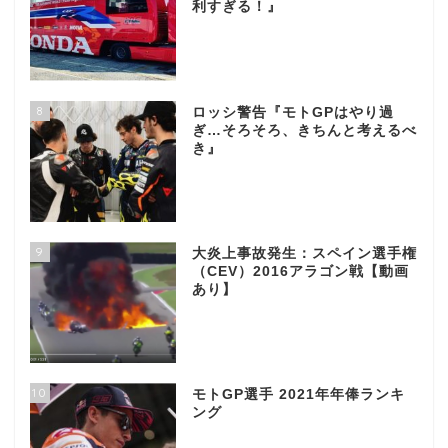
利すぎる！』
8
ロッシ警告『モトGPはやり過
ぎ…そろそろ、きちんと考えるべ
き』
9
大炎上事故発生：スペイン選手権
（CEV）2016アラゴン戦【動画
あり】
10
モトGP選手 2021年年俸ランキ
ング