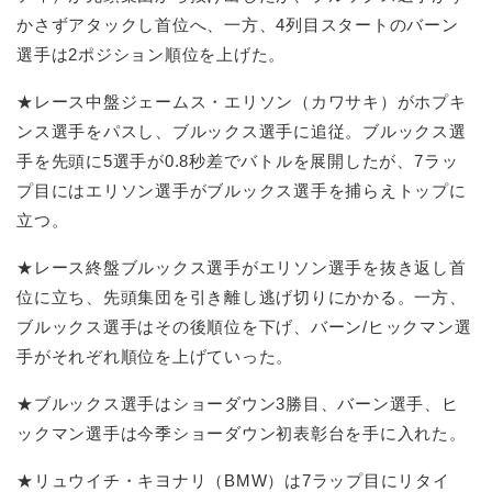
かさずアタックし首位へ、一方、4列目スタートのバーン
選手は2ポジション順位を上げた。
★レース中盤ジェームス・エリソン（カワサキ）がホプキ
ンス選手をパスし、ブルックス選手に追従。ブルックス選
手を先頭に5選手が0.8秒差でバトルを展開したが、7ラッ
プ目にはエリソン選手がブルックス選手を捕らえトップに
立つ。
★レース終盤ブルックス選手がエリソン選手を抜き返し首
位に立ち、先頭集団を引き離し逃げ切りにかかる。一方、
ブルックス選手はその後順位を下げ、バーン/ヒックマン選
手がそれぞれ順位を上げていった。
★ブルックス選手はショーダウン3勝目、バーン選手、ヒ
ックマン選手は今季ショーダウン初表彰台を手に入れた。
★リュウイチ・キヨナリ（BMW）は7ラップ目にリタイ