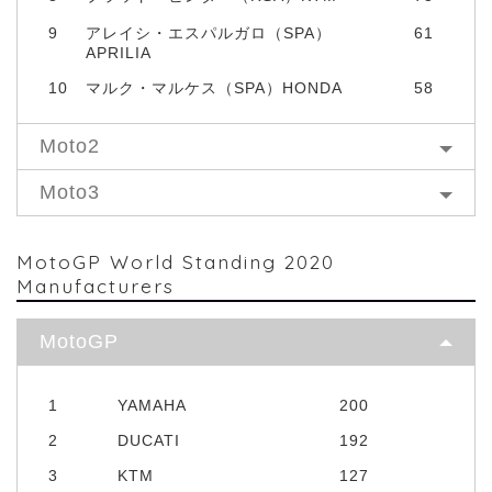
9
アレイシ・エスパルガロ（SPA）
61
APRILIA
10
マルク・マルケス（SPA）HONDA
58
Moto2
Moto3
MotoGP World Standing 2020
Manufacturers
MotoGP
1
YAMAHA
200
2
DUCATI
192
3
KTM
127