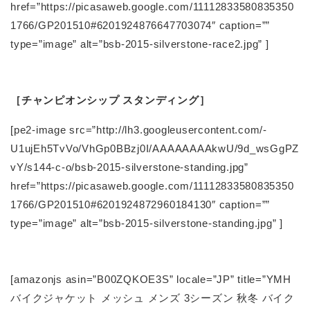
href=”https://picasaweb.google.com/11112833580835350
1766/GP201510#6201924876647703074″ caption=””
type=”image” alt=”bsb-2015-silverstone-race2.jpg” ]
［チャンピオンシップ スタンディング］
[pe2-image src=”http://lh3.googleusercontent.com/-
U1ujEh5TvVo/VhGp0BBzj0I/AAAAAAAAkwU/9d_wsGgPZ
vY/s144-c-o/bsb-2015-silverstone-standing.jpg”
href=”https://picasaweb.google.com/11112833580835350
1766/GP201510#6201924872960184130″ caption=””
type=”image” alt=”bsb-2015-silverstone-standing.jpg” ]
[amazonjs asin=”B00ZQKOE3S” locale=”JP” title=”YMH
バイクジャケット メッシュ メンズ 3シーズン 秋冬 バイク