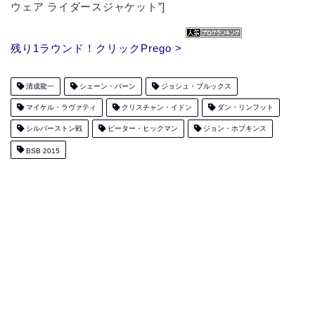
ウェア ライダースジャケット”]
残り1ラウンド！クリックPrego >
清成龍一
シェーン・バーン
ジョシュ・ブルックス
マイケル・ラヴァティ
クリスチャン・イドン
ダン・リンフット
シルバーストン戦
ピーター・ヒックマン
ジョン・ホプキンス
BSB 2015