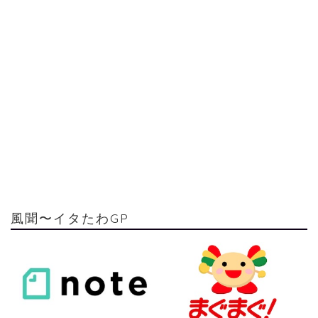
風聞〜イタたわGP