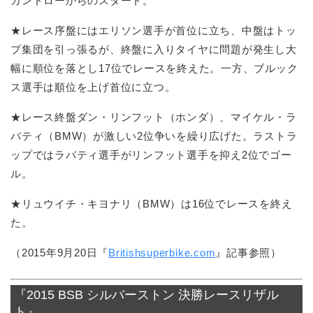
カンドローからのスタート。
★レース序盤にはエリソン選手が首位に立ち、中盤はトッ
プ集団を引っ張るが、終盤に入りタイヤに問題が発生し大
幅に順位を落とし17位でレースを終えた。一方、ブルック
ス選手は順位を上げ首位に立つ。
★レース終盤ダン・リンフット（ホンダ）、マイケル・ラ
バティ（BMW）が激しい2位争いを繰り広げた。ラストラ
ップではラバティ選手がリンフット選手を抑え2位でゴー
ル。
★リュウイチ・キヨナリ（BMW）は16位でレースを終え
た。
（2015年9月20日『
Britishsuperbike.com
』記事参照）
『2015 BSB シルバーストン 決勝レースリザル
ト』