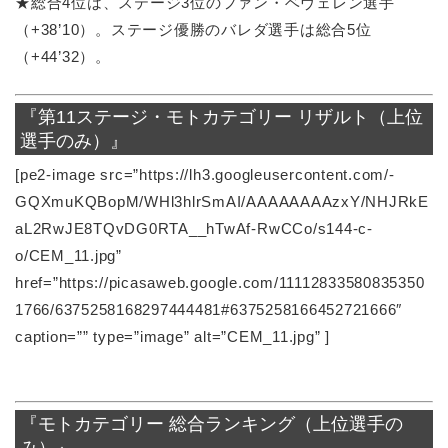
★総合4位は、ステージ3位のファン・ベヴェレン選手
（+38’10）。ステージ優勝のバレダ選手は総合5位
（+44’32）。
『第11ステージ・モトカテゴリー リザルト（上位
選手のみ）』
[pe2-image src=”https://lh3.googleusercontent.com/-
GQXmuKQBopM/WHl3hlrSmAI/AAAAAAAAzxY/NHJRkE
aL2RwJE8TQvDG0RTA__hTwAf-RwCCo/s144-c-
o/CEM_11.jpg”
href=”https://picasaweb.google.com/11112833580835350
1766/6375258168297444481#6375258166452721666″
caption=”” type=”image” alt=”CEM_11.jpg” ]
『モトカテゴリー 総合ランキング（上位選手の