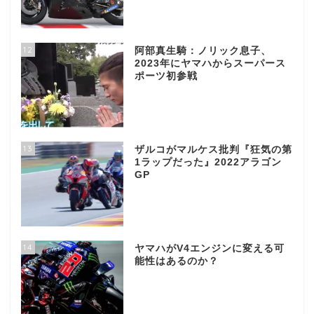
12
阿部真生騎：ノリック息子、
2023年にヤマハからスーパース
ポーツ初参戦
13
ザルコがマルケス批判『狂気の第
1ラップだった』2022アラゴン
GP
14
ヤマハがV4エンジンに変える可
能性はあるのか？