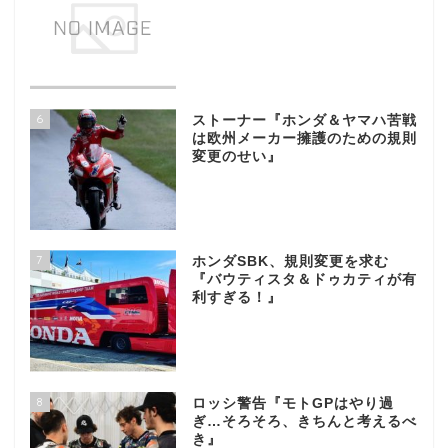
6
ストーナー『ホンダ＆ヤマハ苦戦
は欧州メーカー擁護のための規則
変更のせい』
7
ホンダSBK、規則変更を求む
『バウティスタ＆ドゥカティが有
利すぎる！』
8
ロッシ警告『モトGPはやり過
ぎ…そろそろ、きちんと考えるべ
き』