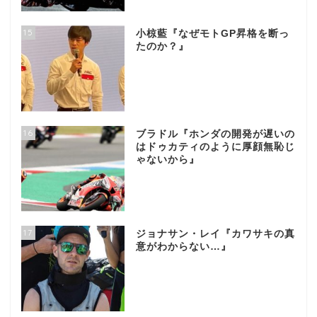
15
小椋藍『なぜモトGP昇格を断っ
たのか？』
16
ブラドル『ホンダの開発が遅いの
はドゥカティのように厚顔無恥じ
ゃないから』
17
ジョナサン・レイ『カワサキの真
意がわからない…』