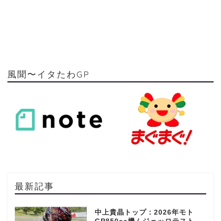
風聞〜イタたわGP
最新記事
中上貴晶トップ：2026年モト