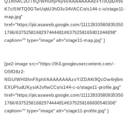
Q1mnAC2OThQ/WHl3hjP6y6I/AAAAAAAAzxY/3Ujd249x
K7clSWTQ0GTwUqbU3hD3v34VACCo/s144-c-o/stage11-
map.jpg”
href=”https://picasaweb.google.com/11112833580835350
1766/6375258168297444481#6375258165801044898″
caption=”” type=”image” alt=”stage11-map.jpg” ]
[pe2-image src=”https://lh3.googleusercontent.com/-
O5fO8z2-
NGU/WHl3hnFXphI/AAAAAAAAzxY/ZDAKi9QcOw4nj6m
EXUPludUKysiA2vflwCCo/s144-c-o/stage11-profile.jpg”
href=”https://picasaweb.google.com/11112833580835350
1766/6375258168297444481#6375258166830540306″
caption=”” type=”image” alt=”stage11-profile.jpg” ]