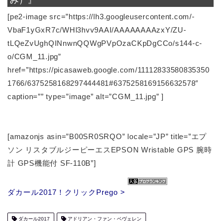
み）』
[pe2-image src=”https://lh3.googleusercontent.com/-
VbaF1yGxR7c/WHl3hvv9AAI/AAAAAAAAzxY/ZU-
tLQeZvUghQINnwnQQWgPVpOzaCKpDgCCo/s144-c-
o/CGM_11.jpg”
href=”https://picasaweb.google.com/11112833580835350
1766/6375258168297444481#6375258169156632578″
caption=”” type=”image” alt=”CGM_11.jpg” ]
[amazonjs asin=”B00SR0SRQO” locale=”JP” title=”エプ
ソン リスタブルジーピーエスEPSON Wristable GPS 腕時
計 GPS機能付 SF-110B”]
ダカール2017！クリックPrego >
ダカール2017
アドリアン・ファン・ベヴェレン