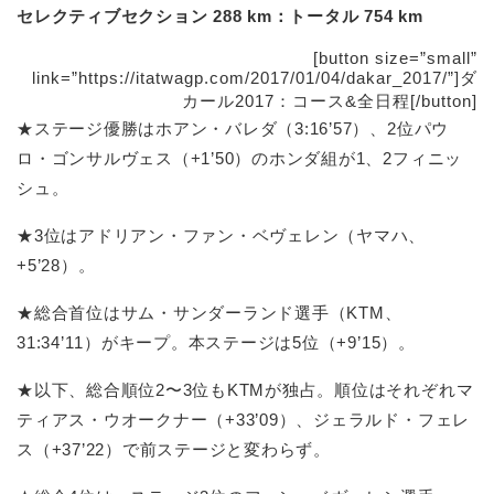
セレクティブセクション 288 km：トータル 754 km
[button size=”small”
link=”https://itatwagp.com/2017/01/04/dakar_2017/”]ダ
カール2017：コース&全日程[/button]
★ステージ優勝はホアン・バレダ（3:16’57）、2位パウ
ロ・ゴンサルヴェス（+1’50）のホンダ組が1、2フィニッ
シュ。
★3位はアドリアン・ファン・ベヴェレン（ヤマハ、
+5’28）。
★総合首位はサム・サンダーランド選手（KTM、
31:34’11）がキープ。本ステージは5位（+9’15）。
★以下、総合順位2〜3位もKTMが独占。順位はそれぞれマ
ティアス・ウオークナー（+33’09）、ジェラルド・フェレ
ス（+37’22）で前ステージと変わらず。