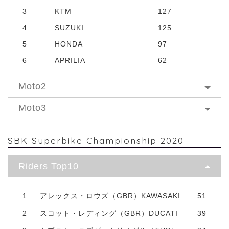
3
KTM
127
4
SUZUKI
125
5
HONDA
97
6
APRILIA
62
Moto2
Moto3
SBK Superbike Championship 2020
Riders Top10
1
アレックス・ロウズ（GBR）KAWASAKI
51
2
スコット・レディング（GBR）DUCATI
39