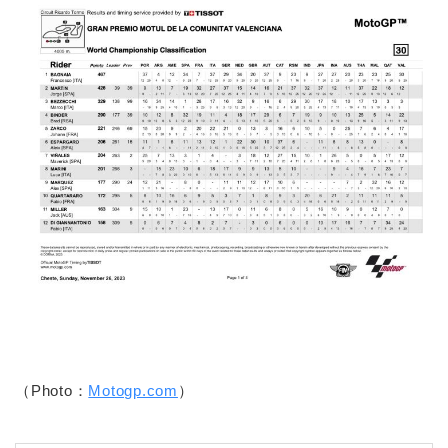
（Photo：
Motogp.com
）