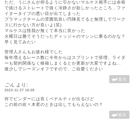
ただ、うにさんが仰るように引かないマルケス相手には余裕
で抜けるストレートで抜く冷静さが欲しかったところ…ファ
イタータイプの悪い目が出てしまった
プラマックチームの雰囲気良い円陣見てると無理してワーク
スに行かない方が良いよ(笑)
マルケスは怪我が無くて本当に良かった
火曜日は勝てそうだったディッジャのマシンに乗るのかな？
早く見てみたい
管理人さんもお疲れ様でした
毎年増えるレース数に今年からはスプリントで倍増、ライダ
ーも契約関係なく移籍しまくるとか更新が大変ですよね…
後少しでシーズンオフですので、ご自愛ください
返信
ごん
より:
2023-11-27 16:05
何でビンダーには良くペナルティが出るけど
この前の佐々木君のときは出してもらえないの？
返信