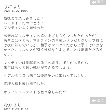
返信
うに
より:
2023-11-27 10:00
最後まで楽しみました！
バニャイアおめでとう！
マルティンよく頑張った！
出来ればマルティンの追い上げをもう少し見たかったが、
あそこは何とも。マルティンの車載カメラだとクリップ前に
は横に並んでいるが、相手がマルケスだから上手くはいけな
かった。マルケスが引く性格ならよけることは出来ただろう
が。。
マルティンは覚醒前の前半の取りこぼしがあるから、
来年はもっと良い戦いができるでしょう。
クアルタラロも来年は優勝争いに加わって欲しい。
管理人様お疲れ様でした。
オフィシャルテストも色々楽しみだ〜
返信
なお
より:
2023-11-27 11:06