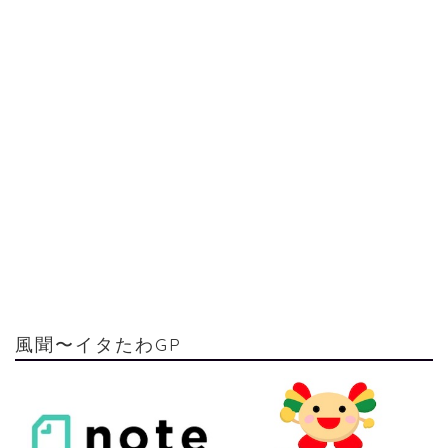
風聞〜イタたわGP