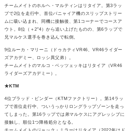
チームメイトのホルヘ・マルティンはリタイア。第3ラッ
プで2位を走行中、首位バニャイア機のスリップストリー
ムに吸い込まれ、同機に接触後、第1コーナーでコースア
ウト。8位（＋2”4）から追い上げたものの、第6ラップで
兄マルケス選手を巻き込んで転倒。
9位ルーカ・マリーニ（ドゥカティVR46、VR46ライダー
ズアカデミー、ロッシ異父弟）。
チームメイトのマルコ・ベッツェッキはリタイア（VR46
ライダーズアカデミー）。
★KTM
4位ブラッド・ビンダー（KTMファクトリー）。第14ラッ
プで首位走行中、ついうっかりロングラップゾーンを走っ
てしまった。第16ラップでは弟マルケスにアグレッシブに
接触し、順位1つ降格処分となる。
チームメイトのジャック・ミラーはリタイア（2022年はド