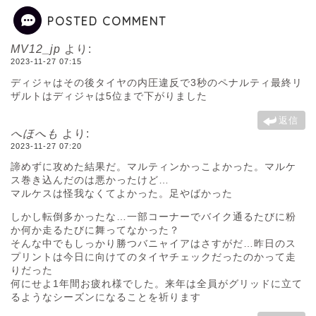
POSTED COMMENT
MV12_jp
より:
2023-11-27 07:15
ディジャはその後タイヤの内圧違反で3秒のペナルティ最終リ
ザルトはディジャは5位まで下がりました
返信
へほへも
より:
2023-11-27 07:20
諦めずに攻めた結果だ。マルティンかっこよかった。マルケ
ス巻き込んだのは悪かったけど…
マルケスは怪我なくてよかった。足やばかった
しかし転倒多かったな…一部コーナーでバイク通るたびに粉
か何か走るたびに舞ってなかった？
そんな中でもしっかり勝つバニャイアはさすがだ…昨日のス
プリントは今日に向けてのタイヤチェックだったのかって走
りだった
何にせよ1年間お疲れ様でした。来年は全員がグリッドに立て
るようなシーズンになることを祈ります