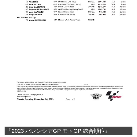
『2023 バレンシアGP モトGP 総合順位』