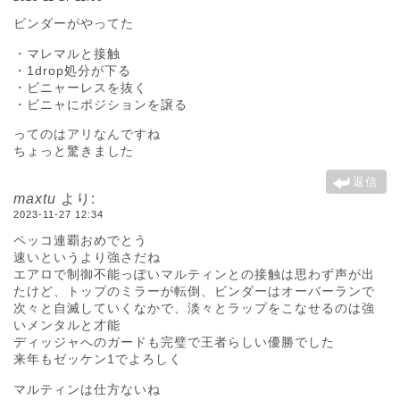
ビンダーがやってた
・マレマルと接触
・1drop処分が下る
・ビニャーレスを抜く
・ビニャにポジションを譲る
ってのはアリなんですね
ちょっと驚きました
返信
maxtu
より:
2023-11-27 12:34
ペッコ連覇おめでとう
速いというより強さだね
エアロで制御不能っぽいマルティンとの接触は思わず声が出
たけど、トップのミラーが転倒、ビンダーはオーバーランで
次々と自滅していくなかで、淡々とラップをこなせるのは強
いメンタルと才能
ディッジャへのガードも完璧で王者らしい優勝でした
来年もゼッケン1でよろしく
マルティンは仕方ないね