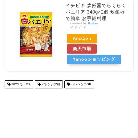
イチビキ 炊飯器でらくらく
パエリア 340g×2個 炊飯器
で簡単 お手軽料理
created by
Rinker
イチビキ
Amazon
楽天市場
Yahooショッピング
2023 モトGP
バレンシア戦
バレンシアGP