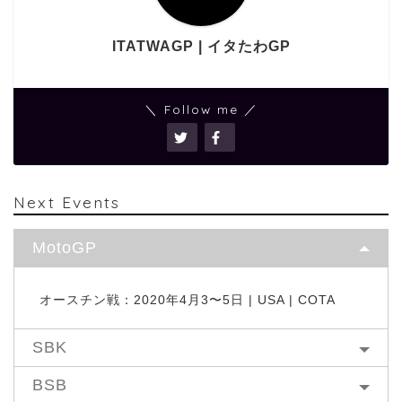
ITATWAGP | イタたわGP
＼ Follow me ／
Next Events
MotoGP
オースチン戦：2020年4月3〜5日 | USA | COTA
SBK
BSB