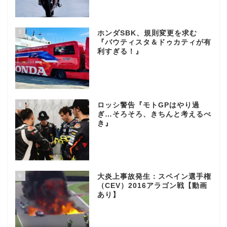
7
ホンダSBK、規則変更を求む
『バウティスタ＆ドゥカティが有
利すぎる！』
8
ロッシ警告『モトGPはやり過
ぎ…そろそろ、きちんと考えるべ
き』
9
大炎上事故発生：スペイン選手権
（CEV）2016アラゴン戦【動画
あり】