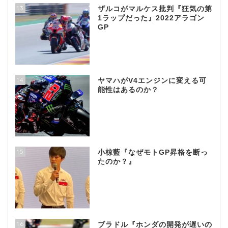
13
ザルコがマルケス批判『狂気の第
1ラップだった』2022アラゴン
GP
14
ヤマハがV4エンジンに変える可
能性はあるのか？
15
小椋藍『なぜモトGP昇格を断っ
たのか？』
16
ブラドル『ホンダの開発が遅いの