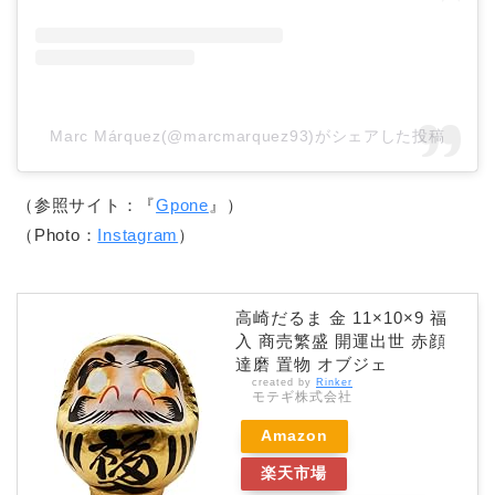
Marc Márquez(@marcmarquez93)がシェアした投稿
（参照サイト：『
Gpone
』）
（Photo：
Instagram
）
高崎だるま 金 11×10×9 福
入 商売繁盛 開運出世 赤顔
達磨 置物 オブジェ
created by
Rinker
モテギ株式会社
Amazon
楽天市場