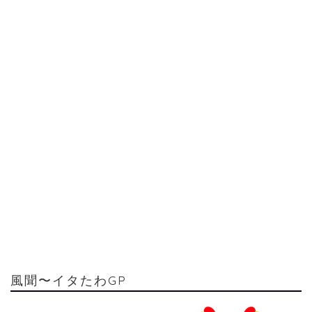
風聞〜イタたわGP