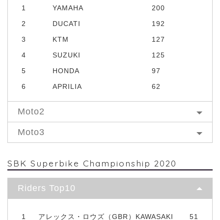
1
YAMAHA
200
2
DUCATI
192
3
KTM
127
4
SUZUKI
125
5
HONDA
97
6
APRILIA
62
Moto2
Moto3
SBK Superbike Championship 2020
Riders Top10
1
アレックス・ロウズ（GBR）KAWASAKI
51