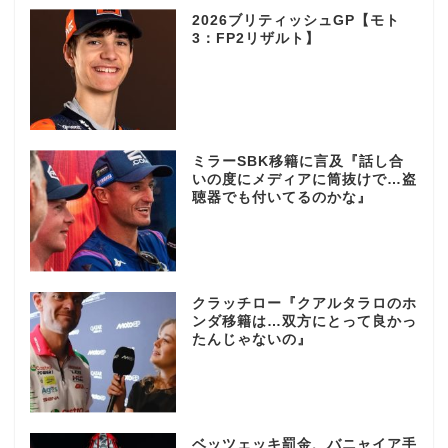
2026ブリティッシュGP【モト
3：FP2リザルト】
ミラーSBK移籍に言及『話し合
いの度にメディアに筒抜けで…盗
聴器でも付いてるのかな』
クラッチロー『クアルタラロのホ
ンダ移籍は…双方にとって良かっ
たんじゃないの』
ベッツェッキ罰金、バニャイア手