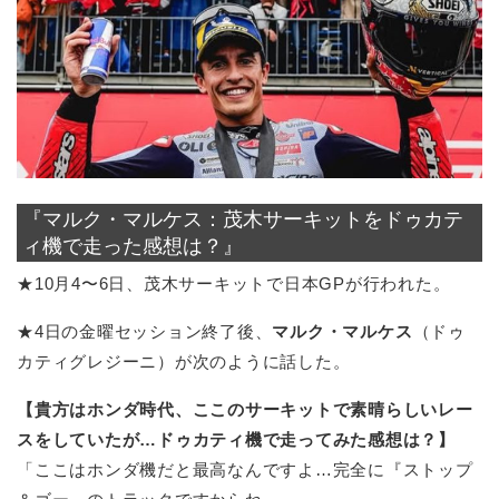
『マルク・マルケス：茂木サーキットをドゥカテ
ィ機で走った感想は？』
★10月4〜6日、茂木サーキットで日本GPが行われた。
★4日の金曜セッション終了後、
マルク・マルケス
（ドゥ
カティグレジーニ）が次のように話した。
【貴方はホンダ時代、ここのサーキットで素晴らしいレー
スをしていたが…ドゥカティ機で走ってみた感想は？】
「ここはホンダ機だと最高なんですよ…完全に『ストップ