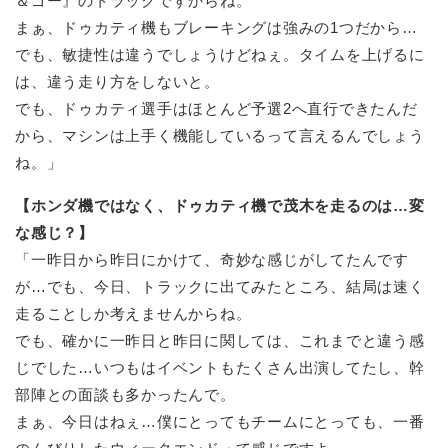
＆ゴー』のトラックですからね。
まぁ、ドゥカティ機もブレーキングは強みの1つだから…
でも、敏捷性は違うでしょうけどねぇ。タイムを上げるに
は、違う走り方をしないと。
でも、ドゥカティ選手はほとんど予選2へ直行できたんだ
から、マシンは上手く機能しているって言えるんでしょう
ね。」
【ホンダ機ではなく、ドゥカティ機で茂木を走るのは…変
な感じ？】
「一昨日から昨日にかけて、奇妙な感じがしてたんです
が…でも、今日、トラックに出てみたところ、結局は速く
走ることしか考えませんからね。
でも、確かに一昨日と昨日に関しては、これまでと違う感
じでした…いつもはイベントもたくさん出演してたし、幹
部陣との面談も多かったんで。
まぁ、今日はねぇ…僕にとってもチームにとっても、一番