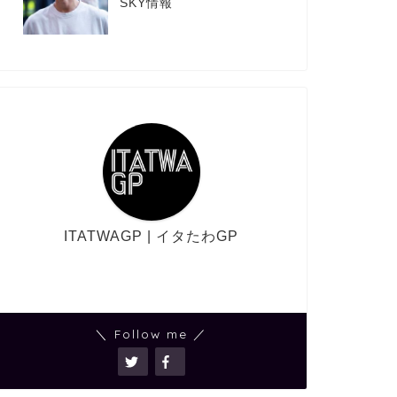
SKY情報
ITATWAGP | イタたわGP
＼ Follow me ／