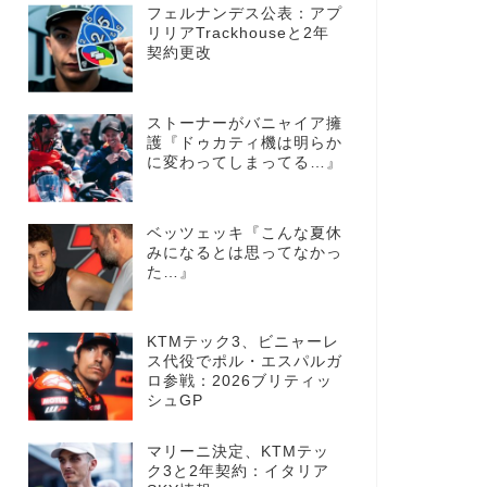
フェルナンデス公表：アプ
リリアTrackhouseと2年
契約更改
ストーナーがバニャイア擁
護『ドゥカティ機は明らか
に変わってしまってる…』
ベッツェッキ『こんな夏休
みになるとは思ってなかっ
た…』
KTMテック3、ビニャーレ
ス代役でポル・エスパルガ
ロ参戦：2026ブリティッ
シュGP
マリーニ決定、KTMテッ
ク3と2年契約：イタリア