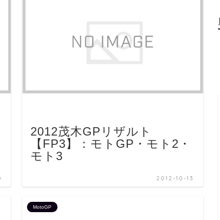
2012茂木GPリザルト
【FP3】：モトGP・モト2・
モト3
0
2012-10-13
MotoGP