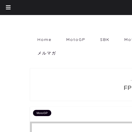
Home
MotoGP
SBK
Mo
メルマガ
F
MotoGP