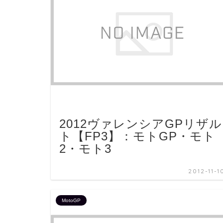
2012ヴァレンシアGPリザル
ト【FP3】：モトGP・モト
2・モト3
2012-11-1
MotoGP