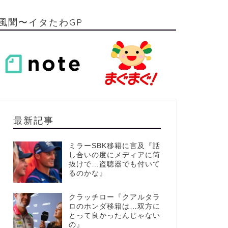
風聞〜イタたわGP
最新記事
ミラーSBK移籍に言及『話
し合いの度にメディアに筒
抜けで…盗聴器でも付いて
るのかな』
クラッチロー『クアルタラ
ロのホンダ移籍は…双方に
とって良かったんじゃない
の』