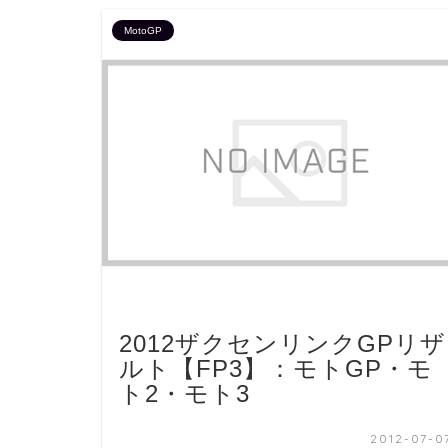
MotoGP
2012ザクセンリンクGPリザ
ルト【FP3】：モトGP・モ
ト2・モト3
2012-07-0