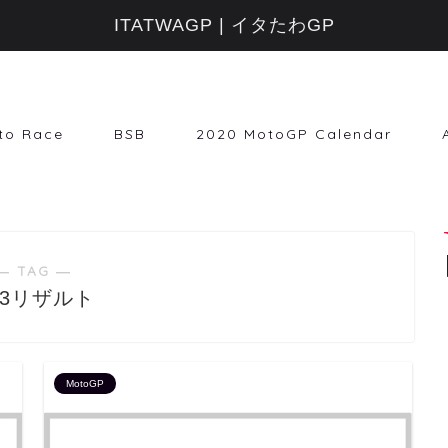
ITATWAGP | イタたわGP
to Race
BSB
2020 MotoGP Calendar
― TAG ―
P3リザルト
MotoGP