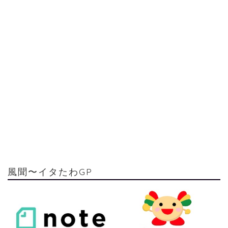
風聞〜イタたわGP