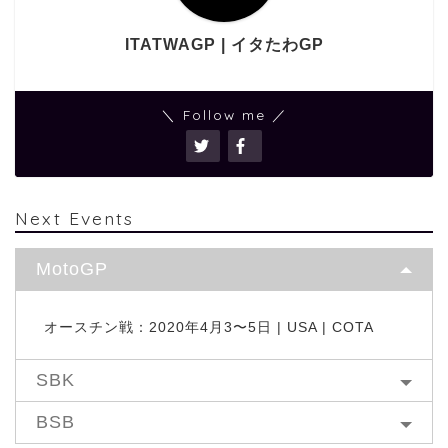
ITATWAGP | イタたわGP
＼ Follow me ／
Next Events
MotoGP
オースチン戦：2020年4月3〜5日 | USA | COTA
SBK
BSB