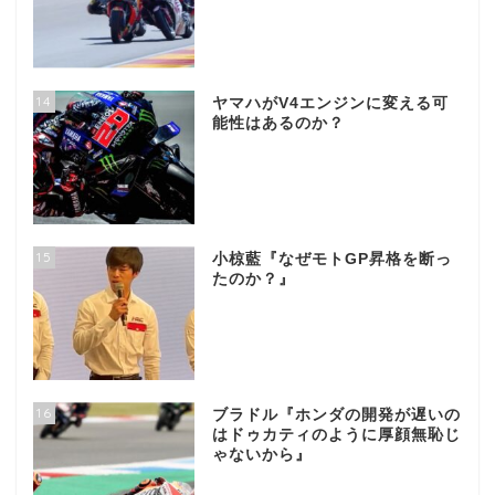
14
ヤマハがV4エンジンに変える可
能性はあるのか？
15
小椋藍『なぜモトGP昇格を断っ
たのか？』
16
ブラドル『ホンダの開発が遅いの
はドゥカティのように厚顔無恥じ
ゃないから』