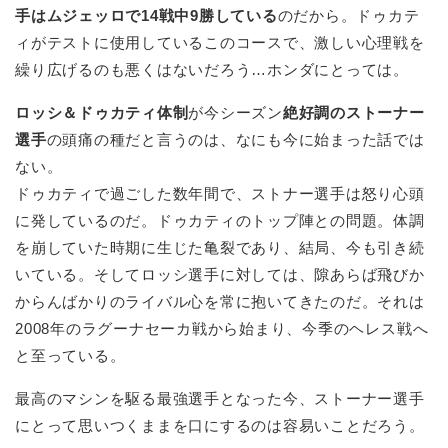
手はムジェッロで14戦中9勝している
のだから。ドゥカテ
ィがテストに使用しているこのコースで、激しい心理戦を
繰り広げるのも悪くはないだろう…ホンダにとっては。
ロッシ＆ドゥカティ体制
が今シーズン
絶好調のストーナー
選手
の頭痛の種だと言うのは、なにも今に始まった話では
ない。
ドゥカティで過ごした数年間で、ストナー選手は怒り心頭
に発しているのだ。ドゥカティのトップ陣との問題。体調
を崩していた時期に生じた亀裂であり、結局、今も引き続
いている。そしてロッシ選手に対しては、隙あらば飛びか
からんばかりのライバル心を常に抱いてきたのだ。それは
2008年のラグーナセーカ戦から始まり、今季のヘレス戦へ
と至っている。
最高のマシンを駆る最強選手となった今、ストーナー選手
にとって思いつくままを口にするのは容易いことだろう。