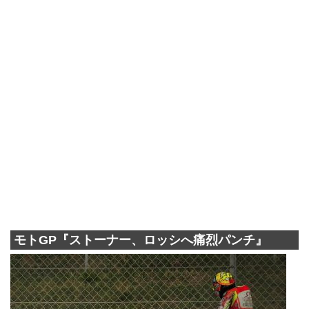
モトGP『ストーナー、ロッシへ痛烈パンチ』