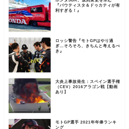
ホンダSBK、規則変更を求む
『バウティスタ＆ドゥカティが有
利すぎる！』
8
ロッシ警告『モトGPはやり過
ぎ…そろそろ、きちんと考えるべ
き』
9
大炎上事故発生：スペイン選手権
（CEV）2016アラゴン戦【動画
あり】
10
モトGP選手 2021年年俸ランキ
ング