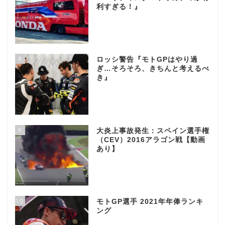
利すぎる！』
8
ロッシ警告『モトGPはやり過
ぎ…そろそろ、きちんと考えるべ
き』
9
大炎上事故発生：スペイン選手権
（CEV）2016アラゴン戦【動画
あり】
10
モトGP選手 2021年年俸ランキ
ング