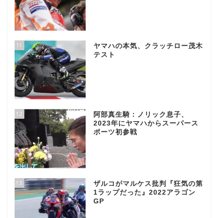
11
ヤマハの本気、クラッチロー茂木
テスト
12
阿部真生騎：ノリック息子、
2023年にヤマハからスーパース
ポーツ初参戦
13
ザルコがマルケス批判『狂気の第
1ラップだった』2022アラゴン
GP