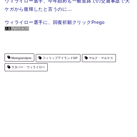
ウィライロー選手、今年始めも一般道路での交通事故で大
ケガから復帰したと言うのに…
ウィライロー選手に、回復祈願クリックPrego
Motograndprix
フィリップアイランドGP
マルク・マルケス
ラタパー・ウィライロー