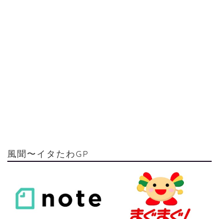
風聞〜イタたわGP