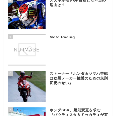
スズキがモトGP撤退した本当の
理由は？
5
Moto Racing
6
ストーナー『ホンダ＆ヤマハ苦戦
は欧州メーカー擁護のための規則
変更のせい』
7
ホンダSBK、規則変更を求む
『バウティスタ＆ドゥカティが有