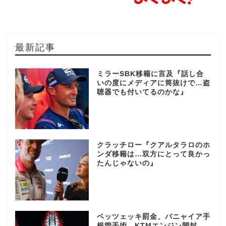
最新記事
ミラーSBK移籍に言及『話し合
いの度にメディアに筒抜けで…盗
聴器でも付いてるのかな』
クラッチロー『クアルタラロのホ
ンダ移籍は…双方にとって良かっ
たんじゃないの』
ベッツェッキ罰金、バニャイア手
根管手術、KTMエンジン開封