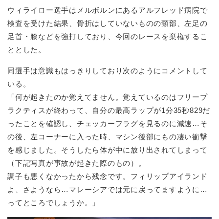
ウィライロー選手はメルボルンにあるアルフレッド病院で
検査を受けた結果、骨折はしていないものの頸部、左足の
足首・膝などを強打しており、今回のレースを棄権するこ
ととした。
同選手は意識もはっきりしており次のようにコメントして
いる。
「何が起きたのか覚えてません。覚えているのはフリープ
ラクティスが終わって、自分の最高ラップが1分35秒829だ
ったことを確認し、チェッカーフラグを見るのに減速…そ
の後、左コーナーに入った時、マシン後部にもの凄い衝撃
を感じました。そうしたら体が中に放り出されてしまって
（下記写真が事故が起きた際のもの）。
調子も悪くなかったから残念です。フィリップアイランド
よ、さようなら…マレーシアでは元に戻ってますように…
ってところでしょうか。」