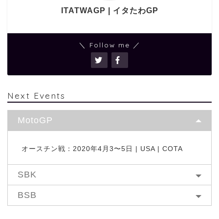
ITATWAGP | イタたわGP
＼ Follow me ／
Next Events
MotoGP
オースチン戦：2020年4月3〜5日 | USA | COTA
SBK
BSB