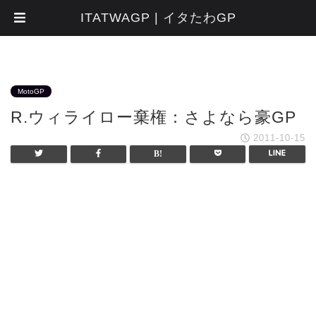
ITATWAGP | イタたわGP
MotoGP
R.ウィライロー棄権：さよなら豪GP
2011-10-15