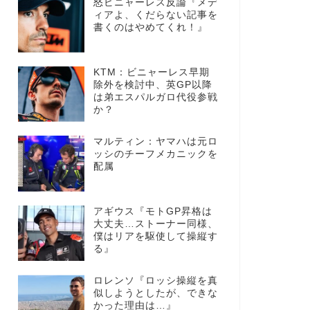
怒ビニャーレス反論『メデ
ィアよ、くだらない記事を
書くのはやめてくれ！』
KTM：ビニャーレス早期
除外を検討中、英GP以降
は弟エスパルガロ代役参戦
か？
マルティン：ヤマハは元ロ
ッシのチーフメカニックを
配属
アギウス『モトGP昇格は
大丈夫…ストーナー同様、
僕はリアを駆使して操縦す
る』
ロレンソ『ロッシ操縦を真
似しようとしたが、できな
かった理由は…』