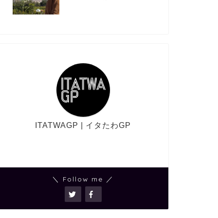
ITATWAGP | イタたわGP
＼ Follow me ／