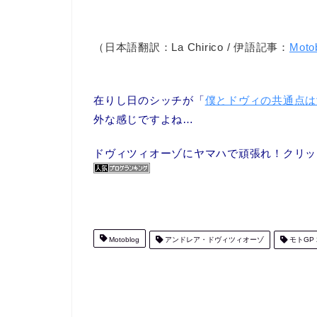
（日本語翻訳：La Chirico / 伊語記事：
Moto
在りし日のシッチが「
僕とドヴィの共通点は
外な感じですよね…
ドヴィツィオーゾにヤマハで頑張れ！クリック
Motoblog
アンドレア・ドヴィツィオーゾ
モトGP 