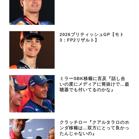
2026ブリティッシュGP【モト
3：FP2リザルト】
ミラーSBK移籍に言及『話し合
いの度にメディアに筒抜けで…盗
聴器でも付いてるのかな』
クラッチロー『クアルタラロのホ
ンダ移籍は…双方にとって良かっ
たんじゃないの』