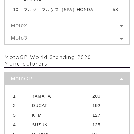
APRILIA
10
マルク・マルケス（SPA）HONDA
58
Moto2
Moto3
MotoGP World Standing 2020
Manufacturers
MotoGP
1
YAMAHA
200
2
DUCATI
192
3
KTM
127
4
SUZUKI
125