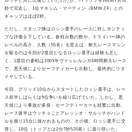
ルッチと共に出場していたのだが、77ラップを2時間7分52
秒で完走し、1位マキシム・マーティン（BMW Z4）との
ギャップはほぼ2秒。
ただし、スタッフ陣はロッシ選手のレースに対しポジティ
ブな評価を下している。参戦台数の数や、ドライバー陣の
レベルの高さ、人数（55名）を思えば、耐久レースマシン
を駆るのは今回が2度目となるロッシ選手は経験も乏し
く、1度目の参戦は2009年ヴァッレルンガ6時間耐久レース
で、悪天候によりセーフティカーも出動し、最終的にリタ
イヤしている。
今回、グリッド10位からスタートしたロッシ選手は、レー
ス前半しばらくは9位争いを繰り広げていた。しかし、悪
天候により事故が多発、セーフティーカーも頻繁に出動。
レース後半はウッチョことアレッシオ・サルッチがハンド
ルを握り15台に抜かれるものの、その後、ロッシ選手に交
替し、18位（トップとは2分7秒520差）に返り咲いた。