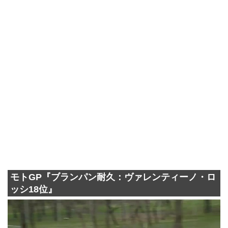
モトGP『ブランパン耐久：ヴァレンティーノ・ロ
ッシ18位』