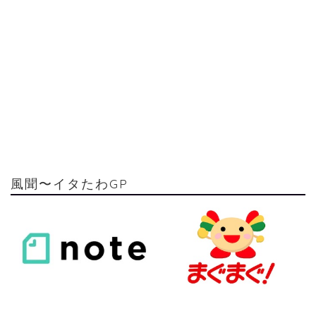
風聞〜イタたわGP