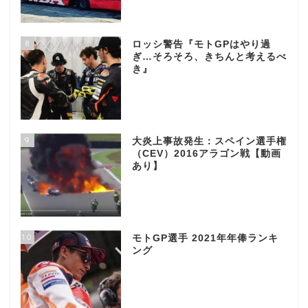
8
ロッシ警告『モトGPはやり過
ぎ…そろそろ、きちんと考えるべ
き』
9
大炎上事故発生：スペイン選手権
（CEV）2016アラゴン戦【動画
あり】
10
モトGP選手 2021年年俸ランキ
ング