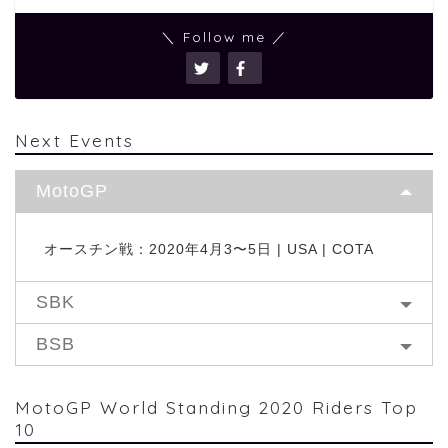
＼ Follow me ／
Next Events
MotoGP
オースチン戦：2020年4月3〜5日 | USA | COTA
SBK
BSB
MotoGP World Standing 2020 Riders Top
10