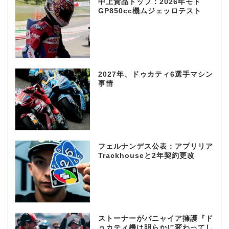
中上貴晶トップ：2026年モト
GP850cc機ムジェッロテスト
2027年、ドゥカティ6選手マシン
事情
フェルナンデス公表：アプリリア
Trackhouseと2年契約更改
ストーナーがバニャイア擁護『ド
ゥカティ機は明らかに変わってし