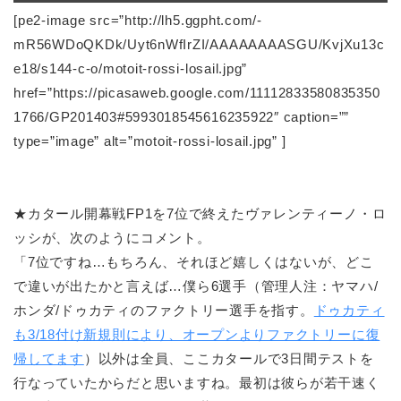
[pe2-image src=”http://lh5.ggpht.com/-
mR56WDoQKDk/Uyt6nWfIrZI/AAAAAAAASGU/KvjXu13c
e18/s144-c-o/motoit-rossi-losail.jpg”
href=”https://picasaweb.google.com/11112833580835350
1766/GP201403#5993018545616235922″ caption=””
type=”image” alt=”motoit-rossi-losail.jpg” ]
★カタール開幕戦FP1を7位で終えたヴァレンティーノ・ロ
ッシが、次のようにコメント。
「7位ですね…もちろん、それほど嬉しくはないが、どこ
で違いが出たかと言えば…僕ら6選手（管理人注：ヤマハ/
ホンダ/ドゥカティのファクトリー選手を指す。
ドゥカティ
も3/18付け新規則により、オープンよりファクトリーに復
帰してます
）以外は全員、ここカタールで3日間テストを
行なっていたからだと思いますね。最初は彼らが若干速く