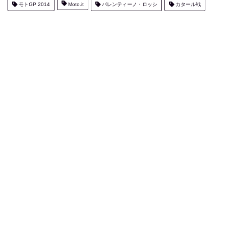
モトGP 2014
Moto.it
バレンティーノ・ロッシ
カタール戦