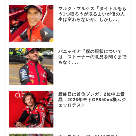
マルク・マルケス『タイトルをも
う1つ取ろうが取るまいが僕の人
生は変わらないが、しかし…』
バニャイア『僕の現状について
は、ストーナーの意見を聞くまで
もなく…』
最終日は首位ブレガ、2位中上貴
晶：2026年モトGP850cc機ムジ
ェッロテスト