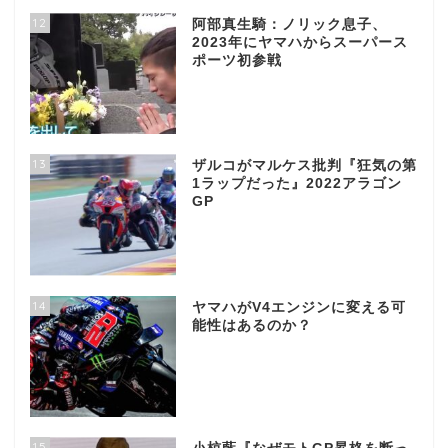
12
阿部真生騎：ノリック息子、
2023年にヤマハからスーパース
ポーツ初参戦
13
ザルコがマルケス批判『狂気の第
1ラップだった』2022アラゴン
GP
14
ヤマハがV4エンジンに変える可
能性はあるのか？
15