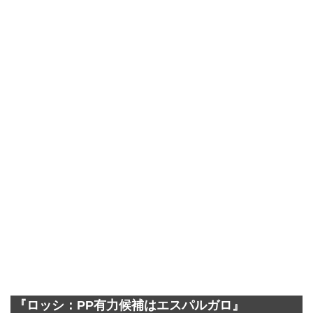
『ロッシ：PP有力候補はエスパルガロ』