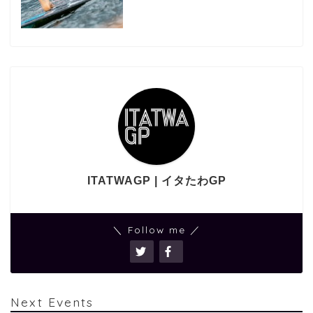
ITATWAGP | イタたわGP
＼ Follow me ／
Next Events