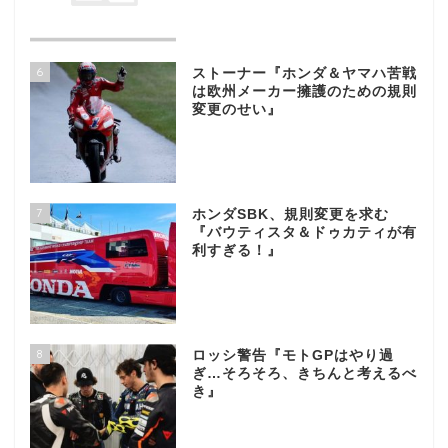
6
ストーナー『ホンダ＆ヤマハ苦戦
は欧州メーカー擁護のための規則
変更のせい』
7
ホンダSBK、規則変更を求む
『バウティスタ＆ドゥカティが有
利すぎる！』
8
ロッシ警告『モトGPはやり過
ぎ…そろそろ、きちんと考えるべ
き』