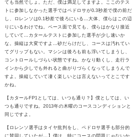
ても当然でしょ。ただ、僕は満足してますよ。ここのテス
トに参加しなかった選手ではペドロサが0.3秒差で僕の前だ
し、ロレンソは0.1秒差で後ろにいる…大体、僕らはこの辺
りにいるわけでね。ペース面で見ても、僕らはかなり接近
していて…カタールテストに参加した選手が少し速いか
な。操縦は大変ですよ…砂だらけだし、コースは汚れてい
てグリップもない。マシンは後ろも前も浮いてしまうし、
コントロールしづらい状態ですね。かなり動くし、走行ラ
インから少しでも外れると曲がりづらくなってしまうんで
すよ。操縦していて凄く楽しいとは言えないってとこです
かね。
【カタールFP1としては、いつも通り？】僕としては、い
つも通りですね。2013年の木曜のコースコンディションと
同じですよ。
【ロレンソ選手はタイヤ批判をし、ペドロサ選手も部分的
に賛同していたが…】僕は、特にコースの問題じゃないか