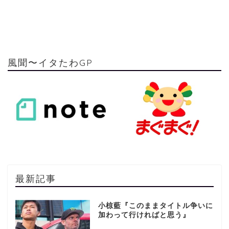
風聞〜イタたわGP
最新記事
小椋藍『このままタイトル争いに
加わって行ければと思う』