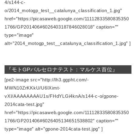
4/s144-c-
o/2014_motogp_test__catalunya_classification_1.jpg”
href=”https://picasaweb.google.com/11112833580835350
1766/GP201406#6026403187846028018″ caption=””
type=”image”
alt=”2014_motogp_test__catalunya_classification_1.jpg” ]
『モトGPバルセロナテスト：マルケス首位』
[pe2-image src=”http://lh3.ggpht.com/-
MWN10ZrKKkU/U6IXimt-
vXI/AAAAAAAAU1s/FHdYLGi4knA/s144-c-o/gpone-
2014cata-test.jpg”
href=”https://picasaweb.google.com/11112833580835350
1766/GP201406#6026405134651538802″ caption=””
type=”image” alt=”gpone-2014cata-test.jpg” ]