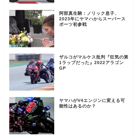
12
阿部真生騎：ノリック息子、
2023年にヤマハからスーパース
ポーツ初参戦
13
ザルコがマルケス批判『狂気の第
1ラップだった』2022アラゴン
GP
14
ヤマハがV4エンジンに変える可
能性はあるのか？