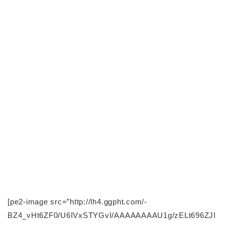
[pe2-image src=”http://lh4.ggpht.com/-
BZ4_vHt6ZF0/U6IVxSTYGvI/AAAAAAAAU1g/zELt696ZJI