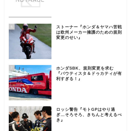
6
ストーナー『ホンダ＆ヤマハ苦戦
は欧州メーカー擁護のための規則
変更のせい』
7
ホンダSBK、規則変更を求む
『バウティスタ＆ドゥカティが有
利すぎる！』
8
ロッシ警告『モトGPはやり過
ぎ…そろそろ、きちんと考えるべ
き』