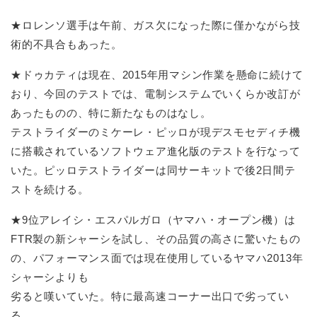
★ロレンソ選手は午前、ガス欠になった際に僅かながら技
術的不具合もあった。
★ドゥカティは現在、2015年用マシン作業を懸命に続けて
おり、今回のテストでは、電制システムでいくらか改訂が
あったものの、特に新たなものはなし。
テストライダーのミケーレ・ピッロが現デスモセディチ機
に搭載されているソフトウェア進化版のテストを行なって
いた。ピッロテストライダーは同サーキットで後2日間テ
ストを続ける。
★9位アレイシ・エスパルガロ（ヤマハ・オープン機）は
FTR製の新シャーシを試し、その品質の高さに驚いたもの
の、パフォーマンス面では現在使用しているヤマハ2013年
シャーシよりも
劣ると嘆いていた。特に最高速コーナー出口で劣ってい
る。