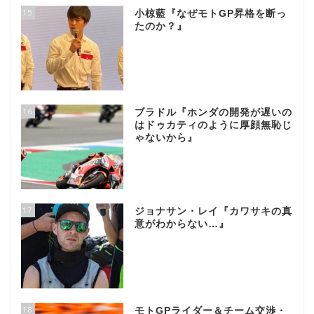
15
小椋藍『なぜモトGP昇格を断っ
たのか？』
16
ブラドル『ホンダの開発が遅いの
はドゥカティのように厚顔無恥じ
ゃないから』
17
ジョナサン・レイ『カワサキの真
意がわからない…』
18
モトGPライダー＆チーム交渉・