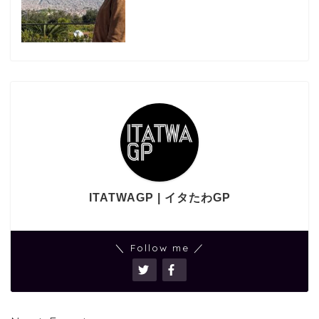
ITATWAGP | イタたわGP
＼ Follow me ／