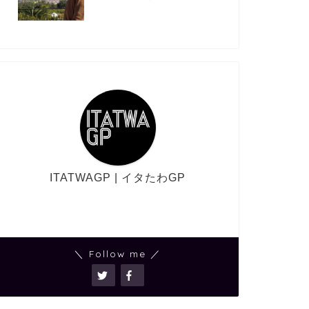
ITATWAGP | イタたわGP
＼ Follow me ／