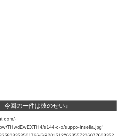
、今回の一件は彼のせい』
nt.com/-
THwdEwEXTH4/s144-c-o/suppo-insella.jpg”
128335808353501766/GP201512#623557206077603352