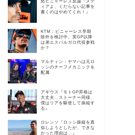
怒ビニャーレス反論『メデ
ィアよ、くだらない記事を
書くのはやめてくれ！』
KTM：ビニャーレス早期
除外を検討中、英GP以降
は弟エスパルガロ代役参戦
か？
マルティン：ヤマハは元ロ
ッシのチーフメカニックを
配属
アギウス『モトGP昇格は
大丈夫…ストーナー同様、
僕はリアを駆使して操縦す
る』
ロレンソ『ロッシ操縦を真
似しようとしたが、できな
かった理由は…』