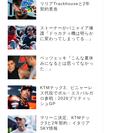
リリアTrackhouseと2年
契約更改
ストーナーがバニャイア擁
護『ドゥカティ機は明らか
に変わってしまってる…』
ベッツェッキ『こんな夏休
みになるとは思ってなかっ
た…』
KTMテック3、ビニャーレ
ス代役でポル・エスパルガ
ロ参戦：2026ブリティッ
シュGP
マリーニ決定、KTMテッ
ク3と2年契約：イタリア
SKY情報