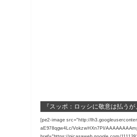
『スッポ：ロッシに敬意は払うが
[pe2-image src=”http://lh3.googleuserconte
aE978qgw4Lc/VokzwHXn7PI/AAAAAAAAmpw/
href=”https://picasaweb.google.com/111