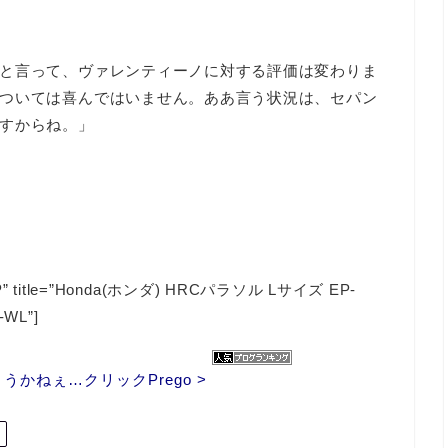
】
と言って、ヴァレンティーノに対する評価は変わりま
ついては喜んではいません。ああ言う状況は、セパン
すからね。」
=”JP” title=”Honda(ホンダ) HRCパラソル Lサイズ EP-
WL”]
かねぇ…クリックPrego >