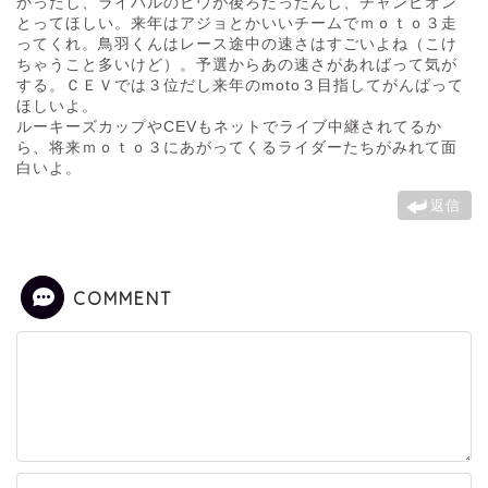
かったし、ライバルのビウが後ろだったんし、チャンピオン
とってほしい。来年はアジョとかいいチームでｍｏｔｏ３走
ってくれ。鳥羽くんはレース途中の速さはすごいよね（こけ
ちゃうこと多いけど）。予選からあの速さがあればって気が
する。ＣＥＶでは３位だし来年のmoto３目指してがんばって
ほしいよ。
ルーキーズカップやCEVもネットでライブ中継されてるか
ら、将来ｍｏｔｏ３にあがってくるライダーたちがみれて面
白いよ。
返信
COMMENT