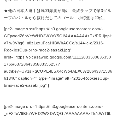
★他の日本人選手は鳥羽海渡が6位、最終ラップで第3グル
ープのバトルから抜けだしてのゴール、小椋藍は20位。
[pe2-image src=”https://lh3.googleusercontent.com/-
GFpwqdZ6bVc/WHD2WYoY5OI/AAAAAAAAzTk/PRJjxpH
v7jw9Vhg6_n8zLqxuFeaHIBWbACCo/s144-c-o/2016-
RookiesCup-brno-race2-sasaki.jpg”
href=”https://picasaweb.google.com/11112833580835350
1766/6372864335883356257?
authkey=Gv1sRgCOPE4LSX4cWo4AE#63728643371586
61346″ caption=”” type=”image” alt=”2016-RookiesCup-
brno-race2-sasaki.jpg” ]
[pe2-image src=”https://lh3.googleusercontent.com/-
_eFXTeV6Bfo/WHD2WXDWQGI/AAAAAAAAzTk/sWrT6b