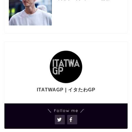
ITATWAGP | イタたわGP
＼ Follow me ／