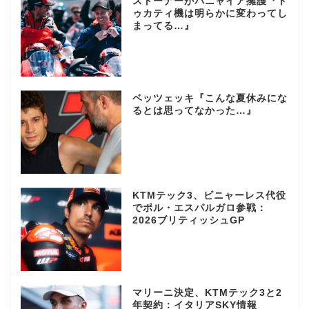
ストーナーがバニャイア擁護『ド
ゥカティ機は明らかに変わってし
まってる…』
ベッツェッキ『こんな夏休みにな
るとは思ってなかった…』
KTMテック3、ビニャーレス代役
でポル・エスパルガロ参戦：
2026ブリティッシュGP
マリーニ決定、KTMテック3と2
年契約：イタリアSKY情報