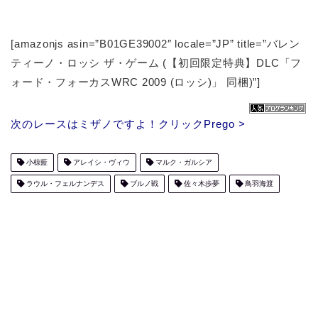
[amazonjs asin=”B01GE39002″ locale=”JP” title=”バレン
ティーノ・ロッシ ザ・ゲーム (【初回限定特典】DLC「フ
ォード・フォーカスWRC 2009 (ロッシ)」 同梱)”]
次のレースはミザノですよ！クリックPrego >
小椋藍
アレイシ・ヴィウ
マルク・ガルシア
ラウル・フェルナンデス
ブルノ戦
佐々木歩夢
鳥羽海渡