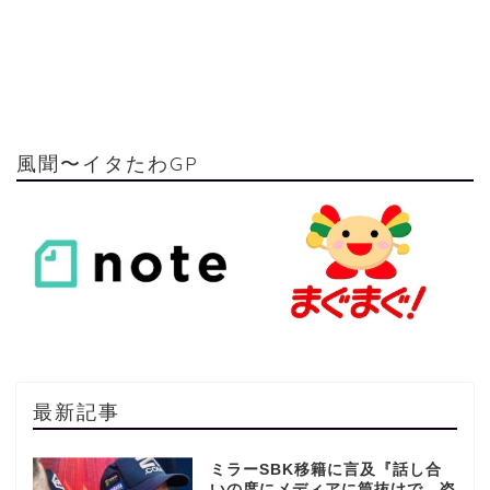
風聞〜イタたわGP
最新記事
ミラーSBK移籍に言及『話し合
いの度にメディアに筒抜けで…盗