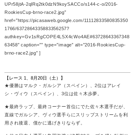
UPr58jtA-2qlRq2tk0dzN9koySACCo/s144-c-o/2016-
RookiesCup-brno-race2.jpg”
href=”https://picasaweb.google.com/11112833580835350
1766/6372864335883356257?
authkey=Gv1sRgCOPE4LSX4cWo4AE#63728643367348
63458″ caption=”” type=”image” alt=”2016-RookiesCup-
brno-race2.jpg” ]
【レース 1、8月20日（土）】
★優勝はマルク・ガルシア（スペイン）、2位はアレイ
シ・ヴィウ（スペイン）、3位は佐々木歩夢。
★最終ラップ、最終コーナー首位にでた佐々木選手だが、
直線でガルシア、ヴィウ選手らにスリップストリームを利
用され後退、僅かに逃げきりならず。