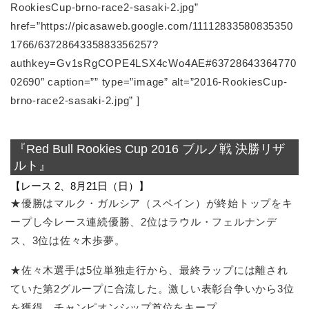
RookiesCup-brno-race2-sasaki-2.jpg”
href=”https://picasaweb.google.com/11112833580835350
1766/6372864335883356257?
authkey=Gv1sRgCOPE4LSX4cWo4AE#63728643364770
02690″ caption=”” type=”image” alt=”2016-RookiesCup-
brno-race2-sasaki-2.jpg” ]
『Red Bull Rookies Cup 2016 ブルノ戦 決勝リザ
ルト』
【レース 2、8月21日（日）】
★優勝はマルク・ガルシア（スペイン）が終始トップをキ
ープし今レース連続優勝、2位はラウル・フェルナンデ
ス、3位は佐々木歩夢。
★佐々木選手は5位単独走行から、最終ラップには離され
ていた第2グループに合流した。激しい表彰台争いから3位
を獲得。チャンピオンシップ首位をキープ。