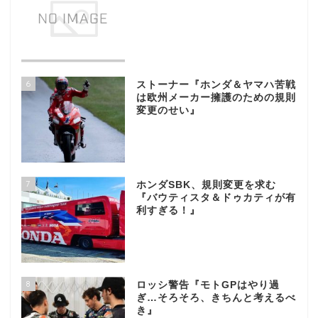
6
ストーナー『ホンダ＆ヤマハ苦戦
は欧州メーカー擁護のための規則
変更のせい』
7
ホンダSBK、規則変更を求む
『バウティスタ＆ドゥカティが有
利すぎる！』
8
ロッシ警告『モトGPはやり過
ぎ…そろそろ、きちんと考えるべ
き』