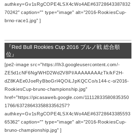
authkey=Gv1sRgCOPE4LSX4cWo4AE#63728643387832
70242″ caption=”” type=”image” alt=”2016-RookiesCup-
brno-race1.jpg” ]
『Red Bull Rookies Cup 2016 ブルノ戦 総合順
位』
[pe2-image src=”https://lh3.googleusercontent.com/-
ZE5d1cNF6Ng/WHD2Wd2V8PI/AAAAAAAAzTk/kF2H-
dZ8KAEe0JoeRyBboGrI4QOiLJpKQCCo/s144-c-o/2016-
RookiesCup-bruno-championship.jpg”
href=”https://picasaweb.google.com/11112833580835350
1766/6372864335883356257?
authkey=Gv1sRgCOPE4LSX4cWo4AE#63728643385593
65362″ caption=”” type=”image” alt=”2016-RookiesCup-
bruno-championship.jpg” ]