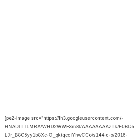
[pe2-image src=”https://lh3.googleusercontent.com/-
HNADITTLMRA/WHD2WWF3m8I/AAAAAAAAzTk/F0BD5
LJr_B8C5yy1b8Xc-O_qktqeoiYhwCCo/s144-c-o/2016-