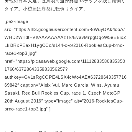
★他の日本人選手は鳥羽海渡が終盤33ラップを残し転倒リ
タイア。小椋藍は序盤に転倒リタイア。
[pe2-image
src=”https://lh3.googleusercontent.com/-8WuyDAk4ooA/
WHD2WTdtFVI/AAAAAAAAzTk/EvavMrpgOqoW5eEBixZ
Lki0RxPEaxH1ygCCo/s144-c-o/2016-RookiesCup-brno-
race1-top3.jpg”
href=”https://picasaweb.google.com/11112833580835350
1766/6372864335883356257?
authkey=Gv1sRgCOPE4LSX4cWo4AE#63728643357716
69842″ caption=”Aleix Vui, Marc Garcia, Wins, Ayumu
Sasaki, Red Bull Rookies Cup, race 1, Czech MotoGP
20th August 2016″ type=”image” alt=”2016-RookiesCup-
brno-race1-top3.jpg” ]