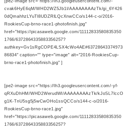
[pe2-image src=”https://lh3.googleusercontent.com/-
cvak6HyE6qM/WHD2WZ5Jb1I/AAAAAAAAzTk/gi_6Y426
0dQmahhzLYuTl8UDZRlLQcXnwCCo/s144-c-o/2016-
RookiesCup-brno-race1-photofinish.jpg”
href=”https://picasaweb.google.com/11112833580835350
1766/6372864335883356257?
authkey=Gv1sRgCOPE4LSX4cWo4AE#63728643374973
86834″ caption=”” type=”image” alt=”2016-RookiesCup-
brno-race1-photofinish.jpg” ]
[pe2-image src=”https://lh3.googleusercontent.com/-yf-
qRXuDhHM/WHD2WerudWI/AAAAAAAAzTk/kJoSL7IccO
g1K-TnU5sg5j5wCwOHo1ssQCCo/s144-c-o/2016-
RookiesCup-brno-race1.jpg”
href=”https://picasaweb.google.com/11112833580835350
1766/6372864335883356257?