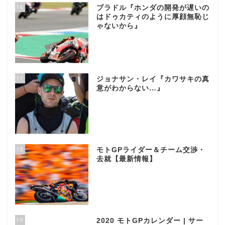
16
ブラドル『ホンダの開発が遅いの
はドゥカティのように厚顔無恥じ
ゃないから』
17
ジョナサン・レイ『カワサキの真
意がわからない…』
18
モトGPライダー＆チーム交渉・
去就【最新情報】
19
2020 モトGPカレンダー | サー