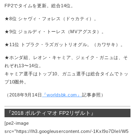
FP2でタイムを更新。総合14位。
★8位 シャヴィ・フォレス（ドゥカティ）。
★9位 ジョルディ・トーレス（MVアグスタ）。
★11位 トプラク・ラズガットリオグル。（カワサキ）。
★ホンダ組、レオン・キャミア、ジェイク・ガニュは、そ
れぞれ13〜14位。
キャミア選手はトップ10、ガニュ選手は総合タイムでトッ
プ10圏外。
（2018年9月14日
『worldsbk.com』
記事参照）
『2018 ポルティマオ FP2リザルト』
[pe2-image
src=”https://lh3.googleusercontent.com/-1KxI9o7DIeI/W5