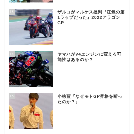
13
ザルコがマルケス批判『狂気の第
1ラップだった』2022アラゴン
GP
14
ヤマハがV4エンジンに変える可
能性はあるのか？
15
小椋藍『なぜモトGP昇格を断っ
たのか？』