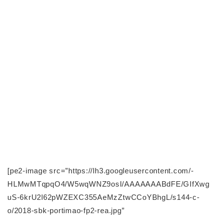
[pe2-image src=”https://lh3.googleusercontent.com/-
HLMwMTqpqO4/W5wqWNZ9osI/AAAAAAABdFE/GIfXwg
uS-6krU2l62pWZEXC355AeMzZtwCCoYBhgL/s144-c-
o/2018-sbk-portimao-fp2-rea.jpg”