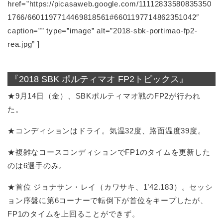
href=”https://picasaweb.google.com/11112833580835350
1766/6601197714469818561#6601197714862351042″
caption=”” type=”image” alt=”2018-sbk-portimao-fp2-
rea.jpg” ]
『2018 SBK ポルティマオ FP2トピックス』
★9月14日（金）、SBKポルティマオ戦のFP2が行われ
た。
★コンディションはドライ。気温32度、路面温度39度。
★複雑なコースコンディションでFP1のタイムを更新した
のは6選手のみ。
★首位 ジョナサン・レイ（カワサキ、1’42.183）。セッシ
ョン序盤に第6コーナーで転倒下が首位をキープしたが、
FP1のタイムを上回ることができず。