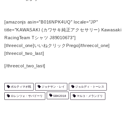
[amazonjs asin=”B016NPK4UQ” locale=”JP”
title=”KAWASAKI (カワサキ純正アクセサリー) Kawasaki
RacingTeam Tシャツ J89010673″]
[threecol_one]いいねクリックPrego[/threecol_one]
[threecol_two_last]
[/threecol_two_last]
ポルティマオ戦
ジョナサン・レイ
ジョルディ・トーレス
ロレンツォ・サバドーリ
SBK2018
マルコ・メランドリ