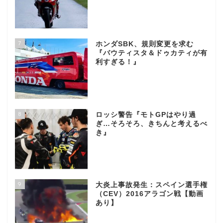
7
ホンダSBK、規則変更を求む
『バウティスタ＆ドゥカティが有
利すぎる！』
8
ロッシ警告『モトGPはやり過
ぎ…そろそろ、きちんと考えるべ
き』
9
大炎上事故発生：スペイン選手権
（CEV）2016アラゴン戦【動画
あり】