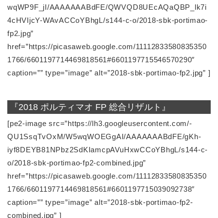
wqWP9F_jI/AAAAAAABdFE/QWVQD8UEcAQaQBP_lk7i
4cHVIjcY-WAvACCoYBhgL/s144-c-o/2018-sbk-portimao-
fp2.jpg”
href=”https://picasaweb.google.com/11112833580835350
1766/6601197714469818561#6601197715546570290″
caption=”” type=”image” alt=”2018-sbk-portimao-fp2.jpg” ]
『2018 ポルティマオ FP 総合リザルト』
[pe2-image src=”https://lh3.googleusercontent.com/-
QU1SsqTvOxM/W5wqWOEGgAI/AAAAAAABdFE/gKh-
iyf8DEYB81NPbz2SdKIamcpAVuHxwCCoYBhgL/s144-c-
o/2018-sbk-portimao-fp2-combined.jpg”
href=”https://picasaweb.google.com/11112833580835350
1766/6601197714469818561#6601197715039092738″
caption=”” type=”image” alt=”2018-sbk-portimao-fp2-
combined.jpg” ]