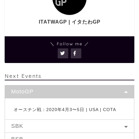
ITATWAGP | イタたわGP
＼ Follow me ／
Next Events
MotoGP
オースチン戦：2020年4月3〜5日 | USA | COTA
SBK
BSB