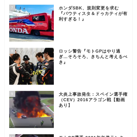
7
ホンダSBK、規則変更を求む
『バウティスタ＆ドゥカティが有
利すぎる！』
8
ロッシ警告『モトGPはやり過
ぎ…そろそろ、きちんと考えるべ
き』
9
大炎上事故発生：スペイン選手権
（CEV）2016アラゴン戦【動画
あり】