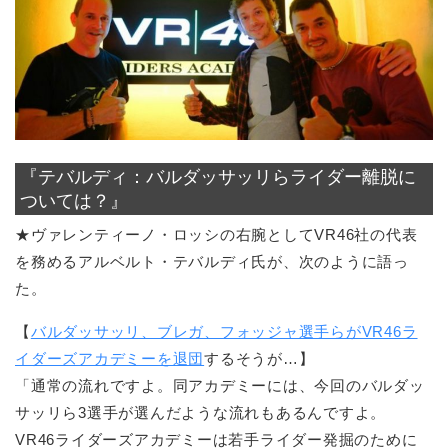
『テバルディ：バルダッサッリらライダー離脱に
ついては？』
★ヴァレンティーノ・ロッシの右腕としてVR46社の代表
を務めるアルベルト・テバルディ氏が、次のように語っ
た。
【
バルダッサッリ、ブレガ、フォッジャ選手らがVR46ラ
イダーズアカデミーを退団
するそうが…】
「通常の流れですよ。同アカデミーには、今回のバルダッ
サッリら3選手が選んだような流れもあるんですよ。
VR46ライダーズアカデミーは若手ライダー発掘のために