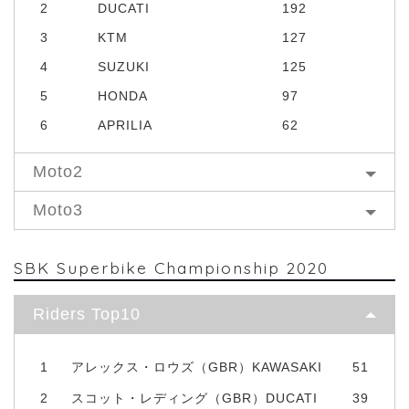
2
DUCATI
192
3
KTM
127
4
SUZUKI
125
5
HONDA
97
6
APRILIA
62
Moto2
Moto3
SBK Superbike Championship 2020
Riders Top10
1
アレックス・ロウズ（GBR）KAWASAKI
51
2
スコット・レディング（GBR）DUCATI
39