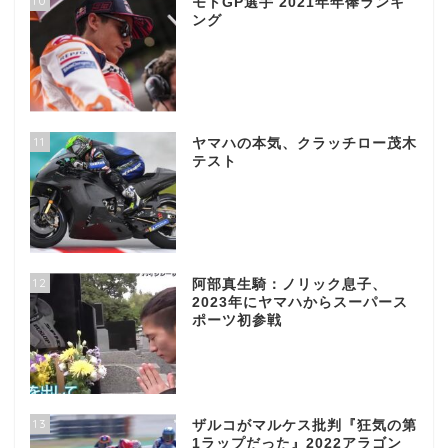
10
モトGP選手 2021年年俸ランキ
ング
11
ヤマハの本気、クラッチロー茂木
テスト
12
阿部真生騎：ノリック息子、
2023年にヤマハからスーパース
ポーツ初参戦
13
ザルコがマルケス批判『狂気の第
1ラップだった』2022アラゴン