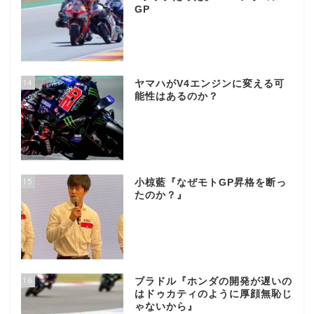
GP
14
ヤマハがV4エンジンに変える可
能性はあるのか？
15
小椋藍『なぜモトGP昇格を断っ
たのか？』
16
ブラドル『ホンダの開発が遅いの
はドゥカティのように厚顔無恥じ
ゃないから』