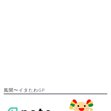
風聞〜イタたわGP