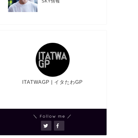
SKY情報
ITATWAGP | イタたわGP
＼ Follow me ／