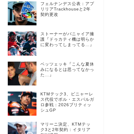
フェルナンデス公表：アプ
リリアTrackhouseと2年
契約更改
ストーナーがバニャイア擁
護『ドゥカティ機は明らか
に変わってしまってる…』
ベッツェッキ『こんな夏休
みになるとは思ってなかっ
た…』
KTMテック3、ビニャーレ
ス代役でポル・エスパルガ
ロ参戦：2026ブリティッ
シュGP
マリーニ決定、KTMテッ
ク3と2年契約：イタリア