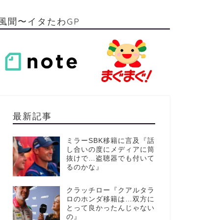
風聞〜イタたわGP
最新記事
ミラーSBK移籍に言及『話
し合いの度にメディアに筒
抜けで…盗聴器でも付いて
るのかな』
クラッチロー『クアルタラ
ロのホンダ移籍は…双方に
とって良かったんじゃない
の』