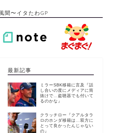
風聞〜イタたわGP
最新記事
ミラーSBK移籍に言及『話
し合いの度にメディアに筒
抜けで…盗聴器でも付いて
るのかな』
クラッチロー『クアルタラ
ロのホンダ移籍は…双方に
とって良かったんじゃない
の』