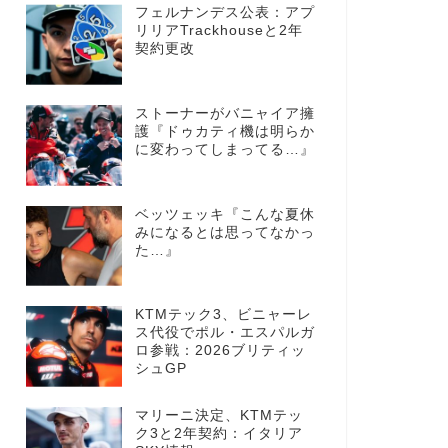
フェルナンデス公表：アプ
リリアTrackhouseと2年
契約更改
ストーナーがバニャイア擁
護『ドゥカティ機は明らか
に変わってしまってる…』
ベッツェッキ『こんな夏休
みになるとは思ってなかっ
た…』
KTMテック3、ビニャーレ
ス代役でポル・エスパルガ
ロ参戦：2026ブリティッ
シュGP
マリーニ決定、KTMテッ
ク3と2年契約：イタリア