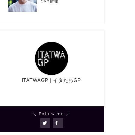
SKY情報
ITATWAGP | イタたわGP
＼ Follow me ／