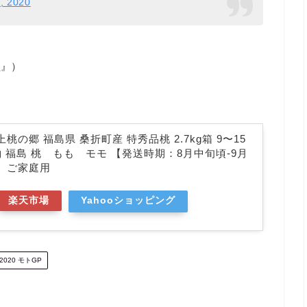
9, 2020
o
』）
の郷 福島県 桑折町産 特秀品桃 2.7kg箱 9〜15
予約 福島 桃 もも モモ 【発送時期：8月中旬頃-9月
】ご家庭用
楽天市場
Yahooショッピング
2020 モトGP