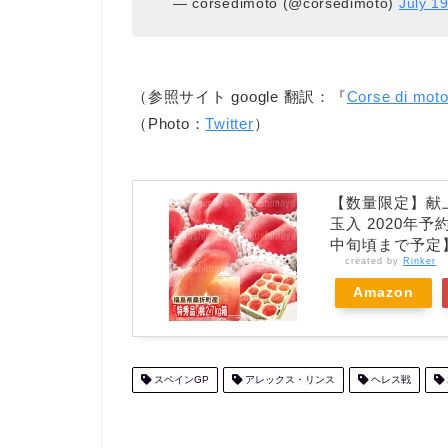
— corsedimoto (@corsedimoto)
July 1
（参照サイト google 翻訳：『
Corse di mot
（Photo：
Twitter
）
【数量限定】献上桃
玉入 2020年
中旬頃まで予定
created by
Rinker
Amazon
スペインGP
アレックス・リンス
ヘレス戦