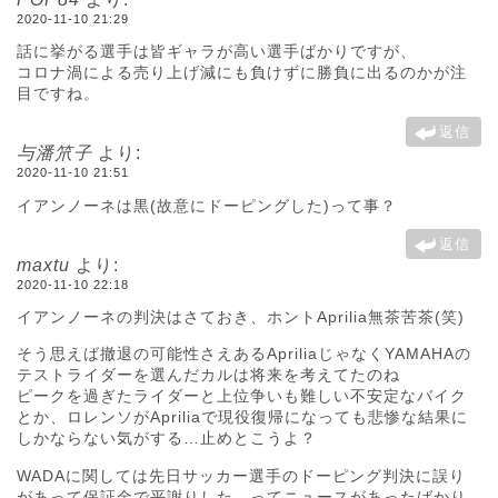
2020-11-10 21:29
話に挙がる選手は皆ギャラが高い選手ばかりですが、
コロナ渦による売り上げ減にも負けずに勝負に出るのかが注
目ですね。
返信
与潘笊子
より:
2020-11-10 21:51
イアンノーネは黒(故意にドーピングした)って事？
返信
maxtu
より:
2020-11-10 22:18
イアンノーネの判決はさておき、ホントAprilia無茶苦茶(笑)
そう思えば撤退の可能性さえあるApriliaじゃなくYAMAHAの
テストライダーを選んだカルは将来を考えてたのね
ピークを過ぎたライダーと上位争いも難しい不安定なバイク
とか、ロレンソがApriliaで現役復帰になっても悲惨な結果に
しかならない気がする…止めとこうよ？
WADAに関しては先日サッカー選手のドーピング判決に誤り
があって保証金で平謝りした、ってニュースがあったばかり