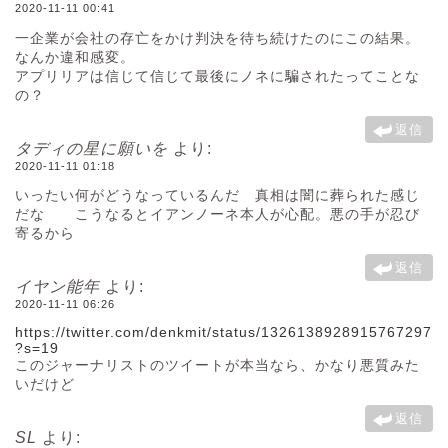
2020-11-11 00:41
一企業が会社の存亡をかけ判決を待ち続けたのにこの結果。
なんか違和感変。
アプリリアは信じて信じて最後にノネに騙されたってことな
の？
返信
タディの星に願いを
より:
2020-11-11 01:18
いったい何がどうなっているんだ 真相は闇に葬られた感じ
だな こうなるとイアンノーネ本人が心配。悪の手が忍び
寄るから
返信
イヤン能年
より:
2020-11-11 06:26
https://twitter.com/denkmit/status/1326138928915767297
?s=19
このジャーナリストのツイートが本当なら、かなり悪質みた
いだけど
返信
SL
より: