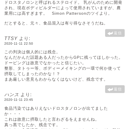
ドロスタノロンと呼ばれるステロイド。 乳がんのために開発
され、現在ボディビルダーによって使用されていますが、農
業用には高すぎます。 Simon Pattersonのツイより。
だとすると、元々、食品混入は有り得なさそうだね。
返信
TTSY
より:
2020-11-11 22:50
この判決は個人的には残念。
なんだかんだ話題ある人だったからGPに残ってほしかった。
ドーピングは故意でなかったと信じたい。
整形、タトゥー等、ボディーメイキングの一環で何か使って
摂取してしまったのかな！？
まあ厳しい意見もわからなくはないけど、残念です。
返信
ハンス
より:
2020-11-11 23:45
食品汚染ではありえないドロスタノロンが出てました
か・・・
これは故意に摂取したと言わざるをえませんね。
真っ黒でしたか、残念です。