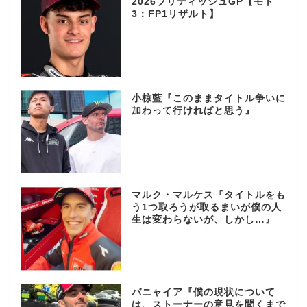
2026ブリティッシュGP【モト
3：FP1リザルト】
小椋藍『このままタイトル争いに
加わって行ければと思う』
マルク・マルケス『タイトルをも
う1つ取ろうが取るまいが僕の人
生は変わらないが、しかし…』
バニャイア『僕の現状について
は、ストーナーの意見を聞くまで