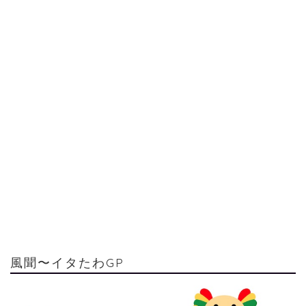
風聞〜イタたわGP