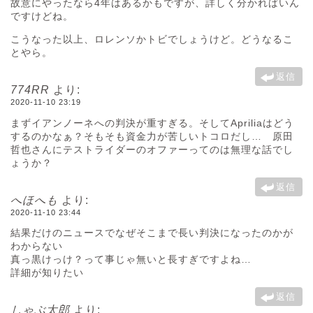
故意にやったなら4年はあるかもですが、詳しく分かればいん
ですけどね。
こうなった以上、ロレンソかトビでしょうけど。どうなるこ
とやら。
返信
774RR
より:
2020-11-10 23:19
まずイアンノーネへの判決が重すぎる。そしてApriliaはどう
するのかなぁ？そもそも資金力が苦しいトコロだし… 原田
哲也さんにテストライダーのオファーってのは無理な話でし
ょうか？
返信
へほへも
より:
2020-11-10 23:44
結果だけのニュースでなぜそこまで長い判決になったのかが
わからない
真っ黒けっけ？って事じゃ無いと長すぎですよね…
詳細が知りたい
返信
しゃぶ太郎
より: