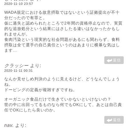
2020-11-10 23:57
WADA規定における故意摂取ではないという証拠提出が不十
分だったので有罪と。
仮に過失と認められたところで2年間の資格停止なので、実質
的な追放処分という結果にはさしたる違いはなかったかもし
れませんが。
食肉汚染という現実的な社会問題があるにも関わらず、食料
摂取は全て選手の自己責任というのはあまりに横暴な気はし
ます…
返信
クラッシー
より:
2020-11-11 00:31
なんか見せしめ判決のように見えるけど、どうなんでしょう
ね。
ドーピングの定義が複雑すぎですね。
オーガニック食品だけで生きていかないといけないの？
世の中に出回ってるものなら何でもOKにして、あとは自己責
任でOKにしたら良いのか。
返信
nav.
より: