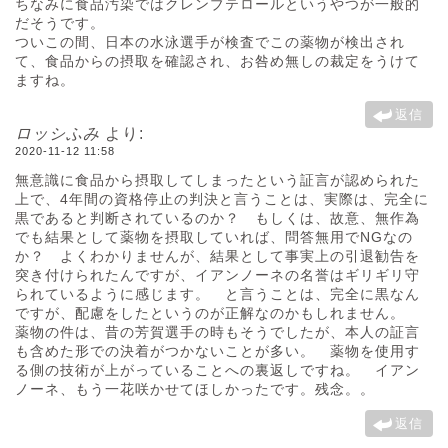
ちなみに食品汚染ではクレンブテロールというやつが一般的
だそうです。
ついこの間、日本の水泳選手が検査でこの薬物が検出され
て、食品からの摂取を確認され、お咎め無しの裁定をうけて
ますね。
返信
ロッシふみ
より:
2020-11-12 11:58
無意識に食品から摂取してしまったという証言が認められた
上で、4年間の資格停止の判決と言うことは、実際は、完全に
黒であると判断されているのか？ もしくは、故意、無作為
でも結果として薬物を摂取していれば、問答無用でNGなの
か？ よくわかりませんが、結果として事実上の引退勧告を
突き付けられたんですが、イアンノーネの名誉はギリギリ守
られているように感じます。 と言うことは、完全に黒なん
ですが、配慮をしたというのが正解なのかもしれません。
薬物の件は、昔の芳賀選手の時もそうでしたが、本人の証言
も含めた形での決着がつかないことが多い。 薬物を使用す
る側の技術が上がっていることへの裏返しですね。 イアン
ノーネ、もう一花咲かせてほしかったです。残念。。
返信