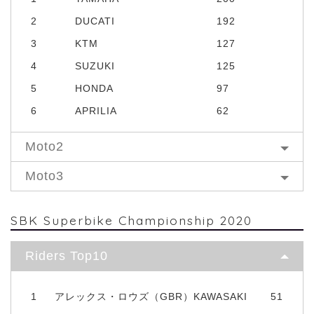
2
DUCATI
192
3
KTM
127
4
SUZUKI
125
5
HONDA
97
6
APRILIA
62
Moto2
Moto3
SBK Superbike Championship 2020
Riders Top10
1
アレックス・ロウズ（GBR）KAWASAKI
51