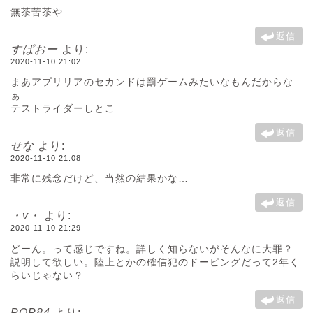
無茶苦茶や
返信
すぱおー
より:
2020-11-10 21:02
まあアプリリアのセカンドは罰ゲームみたいなもんだからな
ぁ
テストライダーしとこ
返信
せな
より:
2020-11-10 21:08
非常に残念だけど、当然の結果かな…
返信
・v・
より:
2020-11-10 21:29
どーん。って感じですね。詳しく知らないがそんなに大罪？
説明して欲しい。陸上とかの確信犯のドーピングだって2年く
らいじゃない？
返信
POP84
より: