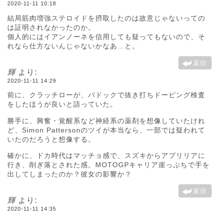
2020-11-11 10:18
結局筋肉増強ステロイドを摂取したのは故意じゃないっての
は証明されなかったのか。
個人的にはイアンノーネを信用しても疑ってもないので、そ
れなら仕方ないんじゃないかなあ…と。
返信
輝
より:
2020-11-11 14:29
前に、クラッチローが、パドックで抜き打ちドーピング検査
をしたほうが良いと語っていた。
勝手に、興奮・覚醒系など神経系の薬剤を想像していたけれ
ど、Simon Pattersonのツイが本当なら、一部では疑われて
いたのだろうと想像する。
確かに、ドカ時代はマッチョ感で、スズキからアプリリアに
行き、削ぎ落とされた感。MOTOGPキャリア崖っぷちで手を
出してしまったのか？彼女の影響か？
返信
輝
より:
2020-11-11 14:35