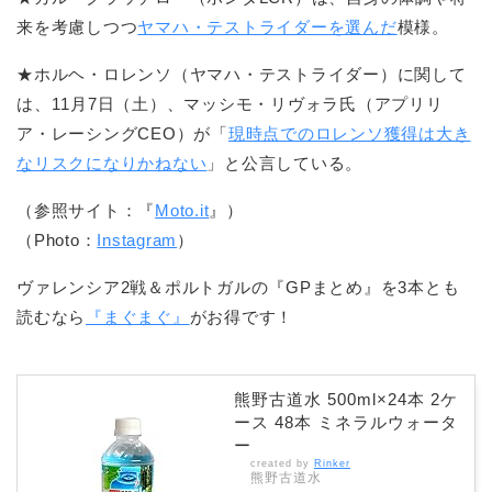
来を考慮しつつ
ヤマハ・テストライダーを選んだ
模様。
★ホルヘ・ロレンソ（ヤマハ・テストライダー）に関して
は、11月7日（土）、マッシモ・リヴォラ氏（アプリリ
ア・レーシングCEO）が「
現時点でのロレンソ獲得は大き
なリスクになりかねない
」と公言している。
（参照サイト：『
Moto.it
』）
（Photo：
Instagram
）
ヴァレンシア2戦＆ポルトガルの『GPまとめ』を3本とも
読むなら
『まぐまぐ』
がお得です！
熊野古道水 500ml×24本 2ケ
ース 48本 ミネラルウォータ
ー
created by
Rinker
熊野古道水