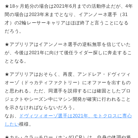
★18ヶ月処分の場合は2021年6月までの活動停止だが、4年
間の場合は2023年末までとなり、イアンノーネ選手（31
才）の2輪レーサーキャリアはほぼ終了と言うことになる
だろう。
★アプリリアはイアンノーネ選手の逆転無罪を信じていた
が、今後は2021年に向けて後任ライダー探しに奔走するこ
ととなる。
★アプリリアはおそらく、再度、アンドレア・ドヴィツィ
オーゾ（ドゥカティファクトリー）にオファーを出すもの
と思われる。ただ、同選手を説得するには確固としたプロ
ジェクトやシーズン中にマシン開発が確実に行われること
を示さなければならないだろう。
なお、
ドヴィツィオーゾ選手は2021年、モトクロスに専心
したい
模様。
★カル・クラッチロー（ホンダLCR）は、自身の体調や将