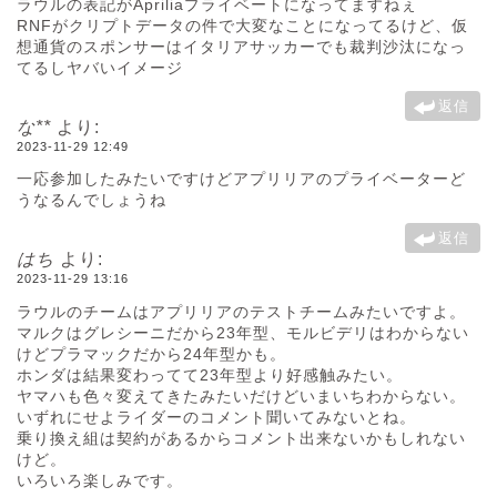
ラウルの表記がApriliaプライベートになってますねぇ
RNFがクリプトデータの件で大変なことになってるけど、仮
想通貨のスポンサーはイタリアサッカーでも裁判沙汰になっ
てるしヤバいイメージ
返信
な**
より:
2023-11-29 12:49
一応参加したみたいですけどアプリリアのプライベーターど
うなるんでしょうね
返信
はち
より:
2023-11-29 13:16
ラウルのチームはアプリリアのテストチームみたいですよ。
マルクはグレシーニだから23年型、モルビデリはわからない
けどプラマックだから24年型かも。
ホンダは結果変わってて23年型より好感触みたい。
ヤマハも色々変えてきたみたいだけどいまいちわからない。
いずれにせよライダーのコメント聞いてみないとね。
乗り換え組は契約があるからコメント出来ないかもしれない
けど。
いろいろ楽しみです。