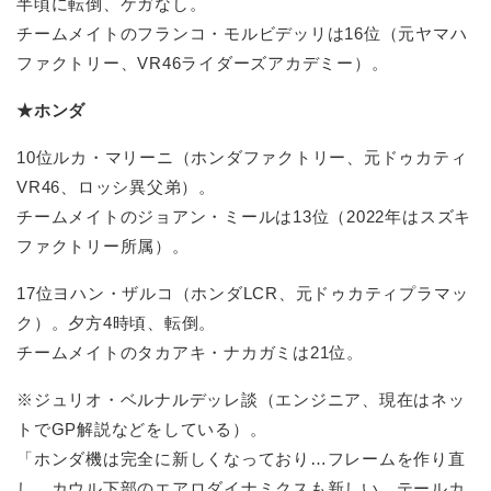
半頃に転倒、ケガなし。
チームメイトのフランコ・モルビデッリは16位（元ヤマハ
ファクトリー、VR46ライダーズアカデミー）。
★ホンダ
10位ルカ・マリーニ（ホンダファクトリー、元ドゥカティ
VR46、ロッシ異父弟）。
チームメイトのジョアン・ミールは13位（2022年はスズキ
ファクトリー所属）。
17位ヨハン・ザルコ（ホンダLCR、元ドゥカティプラマッ
ク）。夕方4時頃、転倒。
チームメイトのタカアキ・ナカガミは21位。
※ジュリオ・ベルナルデッレ談（エンジニア、現在はネッ
トでGP解説などをしている）。
「ホンダ機は完全に新しくなっており…フレームを作り直
し、カウル下部のエアロダイナミクスも新しい。テールカ