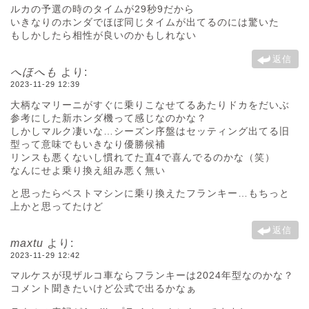
ルカの予選の時のタイムが29秒9だから
いきなりのホンダでほぼ同じタイムが出てるのには驚いた
もしかしたら相性が良いのかもしれない
返信
へほへも
より:
2023-11-29 12:39
大柄なマリーニがすぐに乗りこなせてるあたりドカをだいぶ
参考にした新ホンダ機って感じなのかな？
しかしマルク凄いな…シーズン序盤はセッティング出てる旧
型って意味でもいきなり優勝候補
リンスも悪くないし慣れてた直4で喜んでるのかな（笑）
なんにせよ乗り換え組み悪く無い
と思ったらベストマシンに乗り換えたフランキー…もちっと
上かと思ってたけど
返信
maxtu
より:
2023-11-29 12:42
マルケスが現ザルコ車ならフランキーは2024年型なのかな？
コメント聞きたいけど公式で出るかなぁ