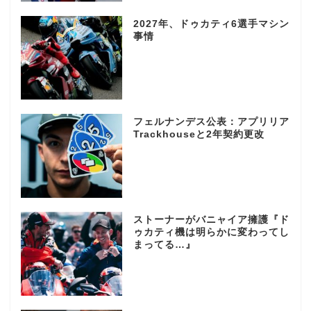
2027年、ドゥカティ6選手マシン
事情
フェルナンデス公表：アプリリア
Trackhouseと2年契約更改
ストーナーがバニャイア擁護『ド
ゥカティ機は明らかに変わってし
まってる…』