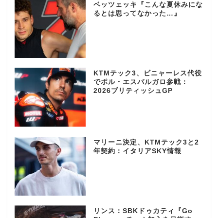
ベッツェッキ『こんな夏休みにな
るとは思ってなかった…』
KTMテック3、ビニャーレス代役
でポル・エスパルガロ参戦：
2026ブリティッシュGP
マリーニ決定、KTMテック3と2
年契約：イタリアSKY情報
リンス：SBKドゥカティ『Go