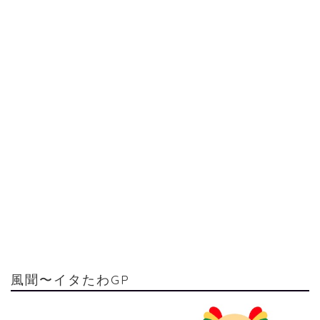
風聞〜イタたわGP