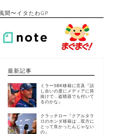
風聞〜イタたわGP
最新記事
ミラーSBK移籍に言及『話
し合いの度にメディアに筒
抜けで…盗聴器でも付いて
るのかな』
クラッチロー『クアルタラ
ロのホンダ移籍は…双方に
とって良かったんじゃない
の』