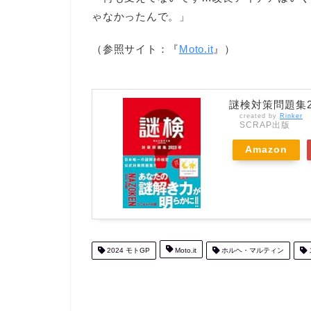
ゃなかったんで。」
（参照サイト：『
Moto.it
』）
謎検対策問題集2
created by
Rinker
SCRAP出版
Amazon
2024 モトGP
Moto.it
ホルヘ・マルティン