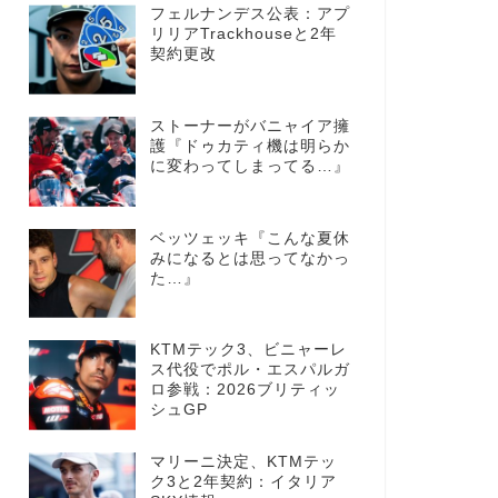
フェルナンデス公表：アプ
リリアTrackhouseと2年
契約更改
ストーナーがバニャイア擁
護『ドゥカティ機は明らか
に変わってしまってる…』
ベッツェッキ『こんな夏休
みになるとは思ってなかっ
た…』
KTMテック3、ビニャーレ
ス代役でポル・エスパルガ
ロ参戦：2026ブリティッ
シュGP
マリーニ決定、KTMテッ
ク3と2年契約：イタリア