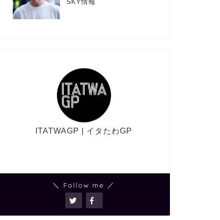
SKY情報
ITATWAGP | イタたわGP
＼ Follow me ／