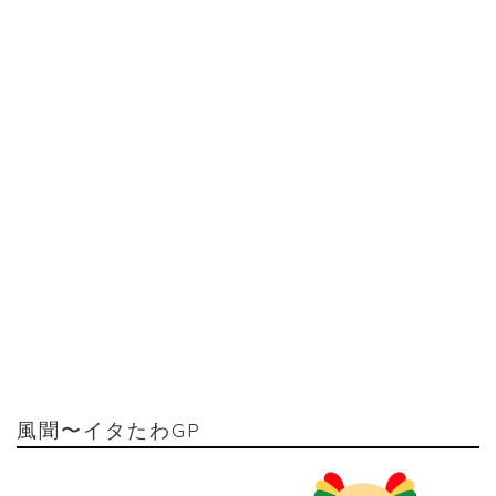
風聞〜イタたわGP