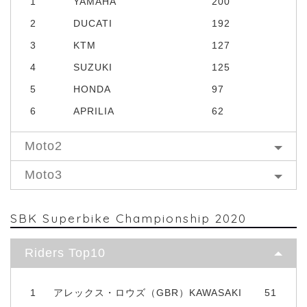
1
YAMAHA
200
2
DUCATI
192
3
KTM
127
4
SUZUKI
125
5
HONDA
97
6
APRILIA
62
Moto2
Moto3
SBK Superbike Championship 2020
Riders Top10
1
アレックス・ロウズ（GBR）KAWASAKI
51