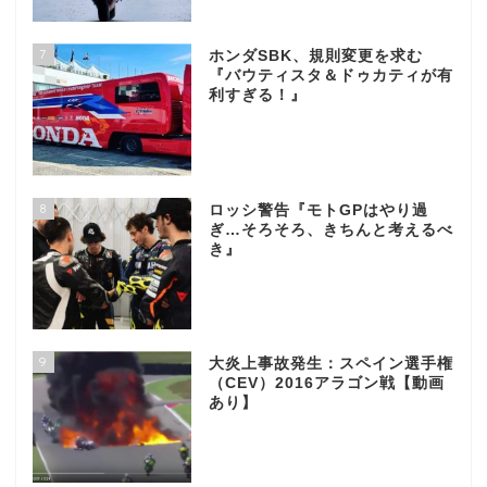
7
ホンダSBK、規則変更を求む
『バウティスタ＆ドゥカティが有
利すぎる！』
8
ロッシ警告『モトGPはやり過
ぎ…そろそろ、きちんと考えるべ
き』
9
大炎上事故発生：スペイン選手権
（CEV）2016アラゴン戦【動画
あり】