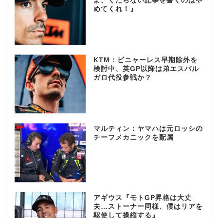
よ、くだらない記事を書くのはや
めてくれ！』
KTM：ビニャーレス早期除外を
検討中、英GP以降は弟エスパル
ガロ代役参戦か？
マルティン：ヤマハは元ロッシの
チーフメカニックを配属
アギウス『モトGP昇格は大丈
夫…ストーナー同様、僕はリアを
駆使して操縦する』