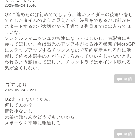
2025-05-24 15:46
Q2に進めたのは初めてでしょう。速いライダーの後追いをし
てだしたタイムのように見えたが、決勝をできるだけ前から
スタートするのが大切だから予選で３列目までには入ってほ
しいな。
シングルフィニッシュの常連になってほしいし、表彰台にも
乗ってほしい。今は出光のアジア枠がゆるゆる状態でMotoGP
にステップアップするチャンスなので契約更新される前に活
躍して佐々木選手の方が伸びしろあっていいんじゃないと思
われるよう頑張ってほしい。チャントラではポイント取れる
気が全くしない。
返信
ゴエ
より:
2025-05-24 23:27
Q2走ってないじゃん。
何してんの？
情報少ないし！
大谷の話なんかどうでもいいから、
スポーツを平等に報道しろ！
返信