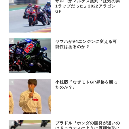
13
ザルコがマルケス批判『狂気の第
1ラップだった』2022アラゴン
GP
14
ヤマハがV4エンジンに変える可
能性はあるのか？
15
小椋藍『なぜモトGP昇格を断っ
たのか？』
16
ブラドル『ホンダの開発が遅いの
はドゥカティのように厚顔無恥じ