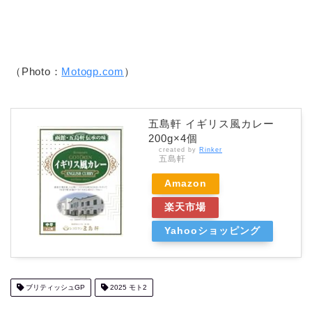
（Photo：
Motogp.com
）
五島軒 イギリス風カレー
200g×4個
created by
Rinker
五島軒
Amazon
楽天市場
Yahooショッピング
ブリティッシュGP
2025 モト2