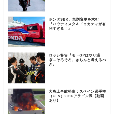
7
ホンダSBK、規則変更を求む
『バウティスタ＆ドゥカティが有
利すぎる！』
8
ロッシ警告『モトGPはやり過
ぎ…そろそろ、きちんと考えるべ
き』
9
大炎上事故発生：スペイン選手権
（CEV）2016アラゴン戦【動画
あり】