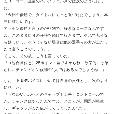
まり、ゴール直後のパルクフェルメでは次のように語っ
た。
『今回の優勝で、タイトルにぐっと近づけたでしょう。本
当に嬉しいです。
アッセン優勝と言うのが格別で…好きなコースなんです
よ。このまま自分の任務を続けて行きます…それで充分な
ら嬉しいし、そうじゃない場合は他の選手らの方が上だっ
たと言うことでしょう。』
そして、その後、こうも言っていた。
『（総合首位と）25ポイント差ですからね…数字的には確
かに…チャンピオン候補の1人ではあるんでしょうね。』
なお、下降デバイスについては自身の責任とし、次のよう
に話した。
『ラウルやホルヘとのギャップも上手くコントロールで
き、チャンスはあったんですよ…ところが、問題が発生
し…ギャップがまた広がってしまったんです。