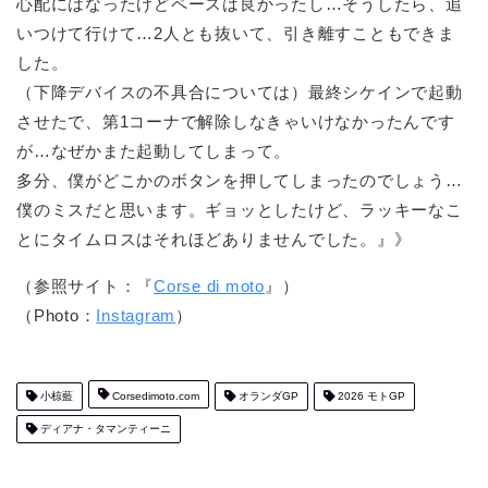
心配にはなったけどペースは良かったし…そうしたら、追
いつけて行けて…2人とも抜いて、引き離すこともできま
した。
（下降デバイスの不具合については）最終シケインで起動
させたで、第1コーナで解除しなきゃいけなかったんです
が…なぜかまた起動してしまって。
多分、僕がどこかのボタンを押してしまったのでしょう…
僕のミスだと思います。ギョッとしたけど、ラッキーなこ
とにタイムロスはそれほどありませんでした。』》
（参照サイト：『
Corse di moto
』）
（Photo：
Instagram
）
小椋藍
Corsedimoto.com
オランダGP
2026 モトGP
ディアナ・タマンティーニ