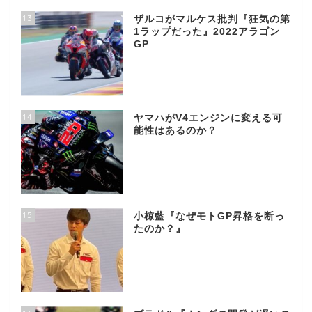
13
ザルコがマルケス批判『狂気の第
1ラップだった』2022アラゴン
GP
14
ヤマハがV4エンジンに変える可
能性はあるのか？
15
小椋藍『なぜモトGP昇格を断っ
たのか？』