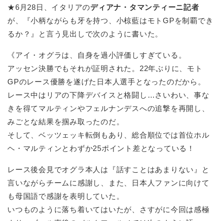
★6月28日、イタリアの
ディアナ・タマンティーニ記者
が、『小柄ながらも牙を持つ、小椋藍はモトGPを制覇でき
るか？』と言う見出しで次のように書いた。
《アイ・オグラは、自身を過小評価しすぎている。
アッセン決勝でもそれが証明された。22年ぶりに、モト
GPのレース優勝を遂げた日本人選手となったのだから。
レース中はリアの下降デバイスと格闘し…さいわい、事な
きを得てマルティンやフェルナンデスへの追撃を再開し、
みごとな結果を掴み取ったのだ。
そして、ベッツェッキ転倒もあり、総合順位では首位ホル
ヘ・マルティンとわずか25ポイント差となっている！
レース後会見でオグラ本人は『話すことはあまりない』と
言いながらチームに感謝し、また、日本人ファンに向けて
も母国語で感謝を表明していた。
いつものように落ち着いてはいたが、さすがに今回は感極