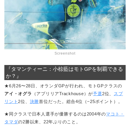
Screenshot
『タマンティーニ：小椋藍はモトGPを制覇できる
か？』
★6月26〜28日、オランダGPが行われ、モトGPクラスの
アイ・オグラ
（アプリリアTrackhouse）が
予選
2位、
スプ
リント
2位、
決勝
首位だった。総合4位（−25ポイント）。
★同クラスで日本人選手が優勝するのは2004年の
マコト・
タマダ
の2勝以来、22年ぶりのこと。