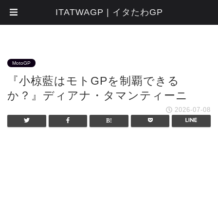
ITATWAGP | イタたわGP
MotoGP
『小椋藍はモトGPを制覇できる
か？』ディアナ・タマンティーニ
2026-07-08