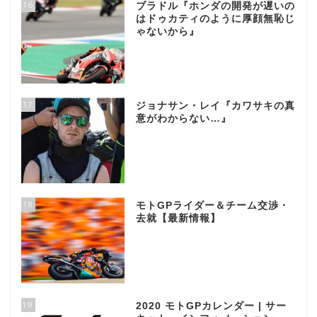
16
ブラドル『ホンダの開発が遅いの
はドゥカティのように厚顔無恥じ
ゃないから』
17
ジョナサン・レイ『カワサキの真
意がわからない…』
18
モトGPライダー＆チーム交渉・
去就【最新情報】
19
2020 モトGPカレンダー | サー