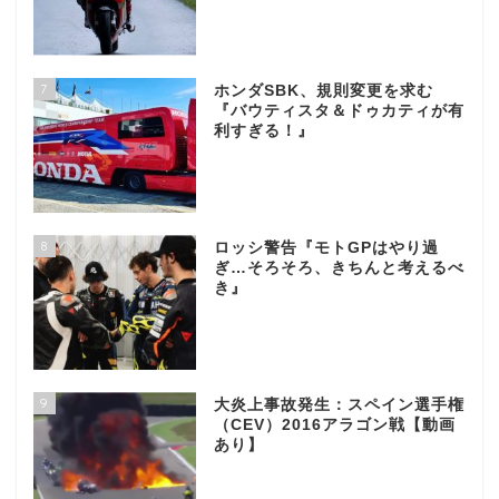
7
ホンダSBK、規則変更を求む
『バウティスタ＆ドゥカティが有
利すぎる！』
8
ロッシ警告『モトGPはやり過
ぎ…そろそろ、きちんと考えるべ
き』
9
大炎上事故発生：スペイン選手権
（CEV）2016アラゴン戦【動画
あり】