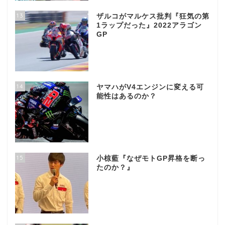
13
ザルコがマルケス批判『狂気の第
1ラップだった』2022アラゴン
GP
14
ヤマハがV4エンジンに変える可
能性はあるのか？
15
小椋藍『なぜモトGP昇格を断っ
たのか？』