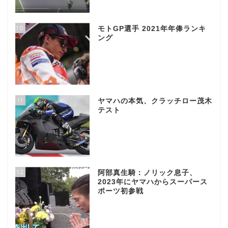
10
モトGP選手 2021年年俸ランキ
ング
11
ヤマハの本気、クラッチロー茂木
テスト
12
阿部真生騎：ノリック息子、
2023年にヤマハからスーパース
ポーツ初参戦