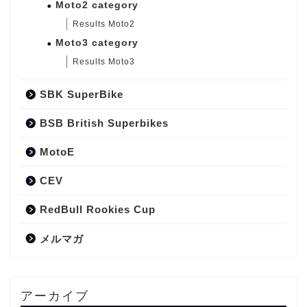
Moto2 category
Results Moto2
Moto3 category
Results Moto3
SBK SuperBike
BSB British Superbikes
MotoE
CEV
RedBull Rookies Cup
メルマガ
アーカイブ