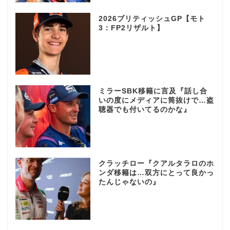
2026ブリティッシュGP【モト
3：FP2リザルト】
ミラーSBK移籍に言及『話し合
いの度にメディアに筒抜けで…盗
聴器でも付いてるのかな』
クラッチロー『クアルタラロのホ
ンダ移籍は…双方にとって良かっ
たんじゃないの』