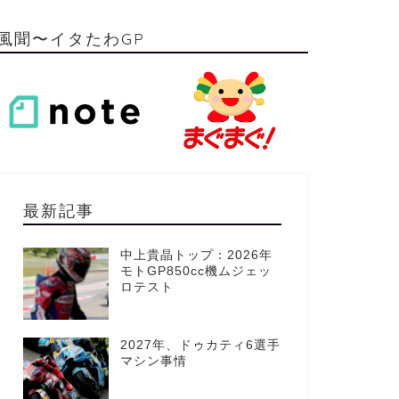
風聞〜イタたわGP
最新記事
中上貴晶トップ：2026年
モトGP850cc機ムジェッ
ロテスト
2027年、ドゥカティ6選手
マシン事情