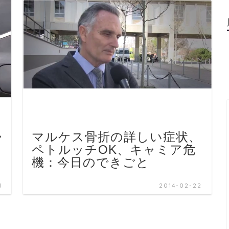
帰
マルケス骨折の詳しい症状、
ペトルッチOK、キャミア危
機：今日のできごと
1
2014-02-22