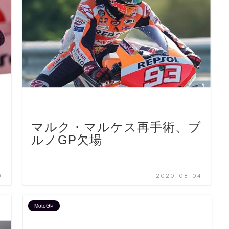
・
マルク・マルケス再手術、ブ
る
ルノGP欠場
0
2020-08-04
MotoGP