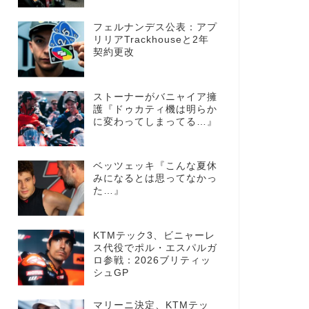
フェルナンデス公表：アプ
リリアTrackhouseと2年
契約更改
ストーナーがバニャイア擁
護『ドゥカティ機は明らか
に変わってしまってる…』
ベッツェッキ『こんな夏休
みになるとは思ってなかっ
た…』
KTMテック3、ビニャーレ
ス代役でポル・エスパルガ
ロ参戦：2026ブリティッ
シュGP
マリーニ決定、KTMテッ