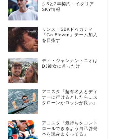
ク3と2年契約：イタリア
SKY情報
リンス：SBKドゥカティ
『Go Eleven』チーム加入
を目指す
ディ・ジャンナントニオは
DJ彼女に首ったけ
アコスタ『超有名人とディ
ナーに行けるとしたら…ス
タローンかロッシが良い』
アコスタ『気持ちをコント
ロールできるよう自己啓発
本を読みまくってる』