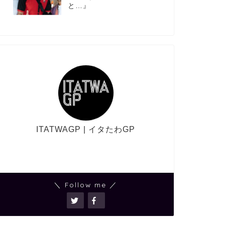
と…』
ITATWAGP | イタたわGP
＼ Follow me ／