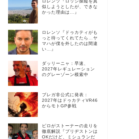
ロレンソ『ロッシ操縦を真
似しようとしたが、できな
かった理由は…』
ロレンソ『ドゥカティがも
っと待ってくれてたら…ヤ
マハが僕を外したのは間違
い…』
ダッリーニャ：早速、
2027年レギュレーション
のグレーゾーン模索中
ブレガ非公式に発表：
2027年はドゥカティVR46
からモトGP参戦
ピロがストーナーの走りを
徹底解説『ブリヂストンは
OKだけど、ミシュランだ