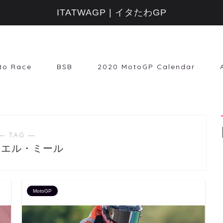
ITATWAGP | イタたわGP
to Race
BSB
2020 MotoGP Calendar
― TAG ―
ィエル・ミール
MotoGP