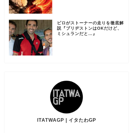
ピロがストーナーの走りを徹底解
説『ブリヂストンはOKだけど、
ミシュランだと…』
ITATWAGP | イタたわGP