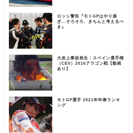
8
ロッシ警告『モトGPはやり過
ぎ…そろそろ、きちんと考えるべ
き』
9
大炎上事故発生：スペイン選手権
（CEV）2016アラゴン戦【動画
あり】
10
モトGP選手 2021年年俸ランキ
ング