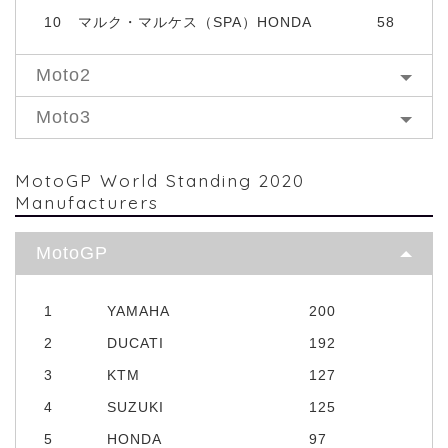
10
マルク・マルケス（SPA）HONDA
58
Moto2
Moto3
MotoGP World Standing 2020
Manufacturers
MotoGP
1
YAMAHA
200
2
DUCATI
192
3
KTM
127
4
SUZUKI
125
5
HONDA
97