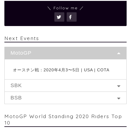
＼ Follow me ／
Next Events
MotoGP
オースチン戦：2020年4月3〜5日 | USA | COTA
SBK
BSB
MotoGP World Standing 2020 Riders Top
10