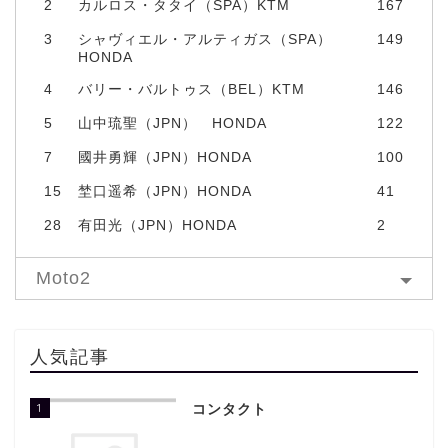
2
カルロス・タタイ（SPA）KTM
167
3
シャヴィエル・アルティガス（SPA）
149
HONDA
4
バリー・バルトゥス（BEL）KTM
146
5
山中琉聖（JPN） HONDA
122
7
國井勇輝（JPN）HONDA
100
15
埜口遥希（JPN）HONDA
41
28
有田光（JPN）HONDA
2
Moto2
人気記事
1
コンタクト