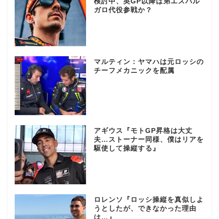
検討中、英GP以降は弟エスパル
ガロ代役参戦か？
マルティン：ヤマハは元ロッシの
チーフメカニックを配属
アギウス『モトGP昇格は大丈
夫…ストーナー同様、僕はリアを
駆使して操縦する』
ロレンソ『ロッシ操縦を真似しよ
うとしたが、できなかった理由
は…』