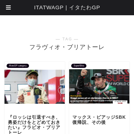
ITATWAGP | イタたわGP
― TAG ―
フラヴィオ・ブリアトーレ
MotoGP category
SuperBike
『ロッシは引退すべき、
マックス・ビアッジSBK
勇姿だけをとどめておき
復帰説、その後
たい』フラビオ・ブリア
トーレ