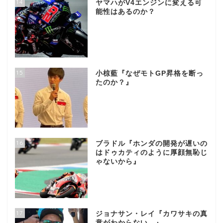
14
ヤマハがV4エンジンに変える可
能性はあるのか？
15
小椋藍『なぜモトGP昇格を断っ
たのか？』
16
ブラドル『ホンダの開発が遅いの
はドゥカティのように厚顔無恥じ
ゃないから』
17
ジョナサン・レイ『カワサキの真
意がわからない…』