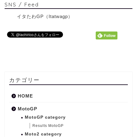
SNS / Feed
イタたわGP（Itatwagp）
カテゴリー
HOME
MotoGP
MotoGP category
Results MotoGP
Moto2 category