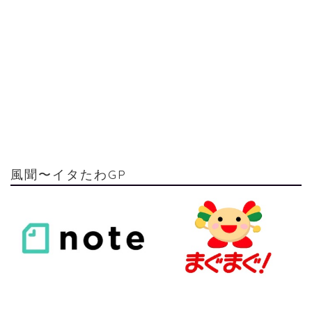
風聞〜イタたわGP