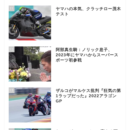
11
ヤマハの本気、クラッチロー茂木
テスト
12
阿部真生騎：ノリック息子、
2023年にヤマハからスーパース
ポーツ初参戦
13
ザルコがマルケス批判『狂気の第
1ラップだった』2022アラゴン
GP