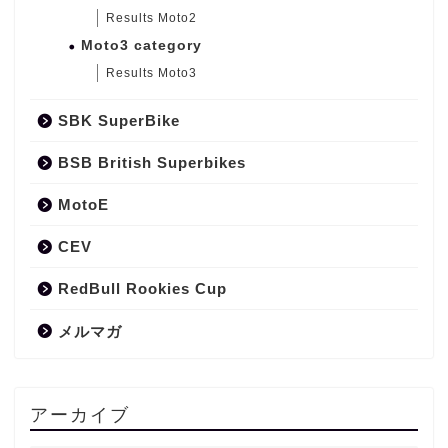
Results Moto2
Moto3 category
Results Moto3
SBK SuperBike
BSB British Superbikes
MotoE
CEV
RedBull Rookies Cup
メルマガ
アーカイブ