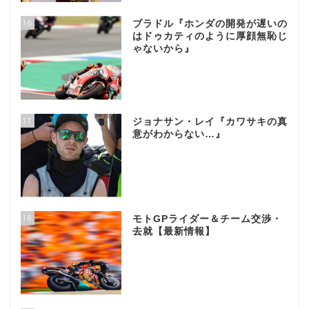
16
ブラドル『ホンダの開発が遅いの
はドゥカティのように厚顔無恥じ
ゃないから』
17
ジョナサン・レイ『カワサキの真
意がわからない…』
18
モトGPライダー＆チーム交渉・
去就【最新情報】