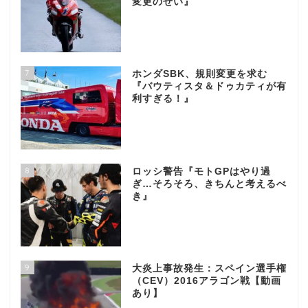
変更のせい』
7
ホンダSBK、規則変更を求む
『バウティスタ＆ドゥカティが有
利すぎる！』
8
ロッシ警告『モトGPはやり過
ぎ…そろそろ、きちんと考えるべ
き』
9
大炎上事故発生：スペイン選手権
（CEV）2016アラゴン戦【動画
あり】