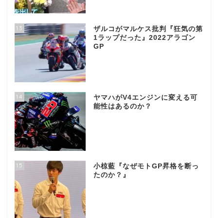
13
ザルコがマルケス批判『狂気の第
1ラップだった』2022アラゴン
GP
14
ヤマハがV4エンジンに変える可
能性はあるのか？
15
小椋藍『なぜモトGP昇格を断っ
たのか？』