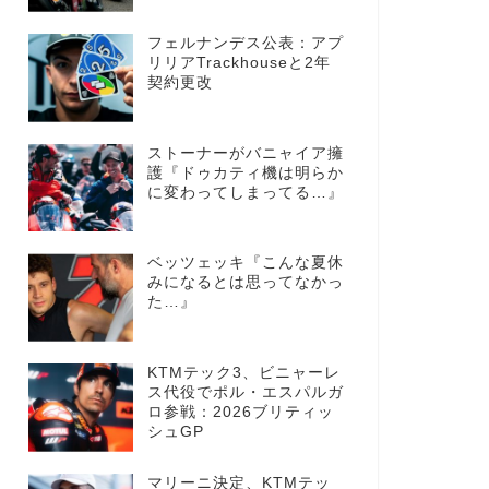
フェルナンデス公表：アプ
リリアTrackhouseと2年
契約更改
ストーナーがバニャイア擁
護『ドゥカティ機は明らか
に変わってしまってる…』
ベッツェッキ『こんな夏休
みになるとは思ってなかっ
た…』
KTMテック3、ビニャーレ
ス代役でポル・エスパルガ
ロ参戦：2026ブリティッ
シュGP
マリーニ決定、KTMテッ