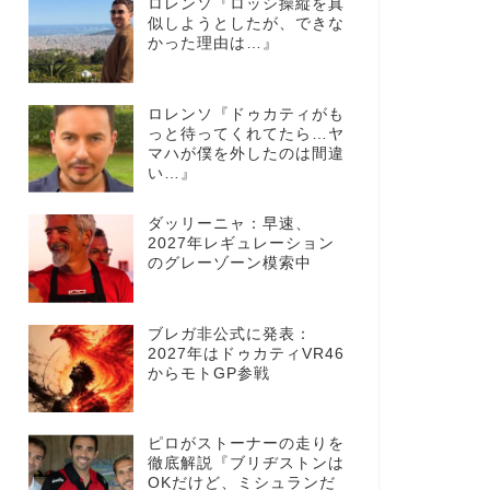
ロレンソ『ロッシ操縦を真
似しようとしたが、できな
かった理由は…』
ロレンソ『ドゥカティがも
っと待ってくれてたら…ヤ
マハが僕を外したのは間違
い…』
ダッリーニャ：早速、
2027年レギュレーション
のグレーゾーン模索中
ブレガ非公式に発表：
2027年はドゥカティVR46
からモトGP参戦
ピロがストーナーの走りを
徹底解説『ブリヂストンは
OKだけど、ミシュランだ