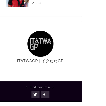
と…』
ITATWAGP | イタたわGP
＼ Follow me ／