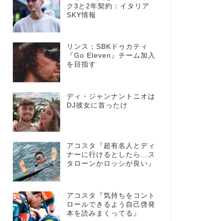
ク3と2年契約：イタリア
SKY情報
リンス：SBKドゥカティ
『Go Eleven』チーム加入
を目指す
ディ・ジャンナントニオは
DJ彼女に首ったけ
アコスタ『超有名人とディ
ナーに行けるとしたら…ス
タローンかロッシが良い』
アコスタ『気持ちをコント
ロールできるよう自己啓発
本を読みまくってる』