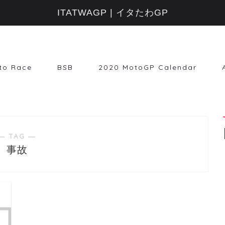
ITATWAGP | イタたわGP
to Race
BSB
2020 MotoGP Calendar
― TAG ―
事故