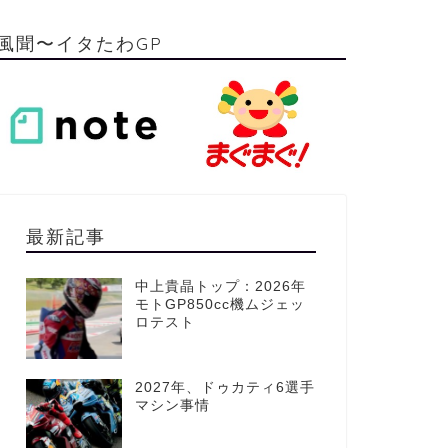
風聞〜イタたわGP
最新記事
中上貴晶トップ：2026年
モトGP850cc機ムジェッ
ロテスト
2027年、ドゥカティ6選手
マシン事情