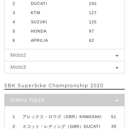
2
DUCATI
192
3
KTM
127
4
SUZUKI
125
5
HONDA
97
6
APRILIA
62
Moto2
Moto3
SBK Superbike Championship 2020
Riders Top10
1
アレックス・ロウズ（GBR）KAWASAKI
51
2
スコット・レディング（GBR）DUCATI
39