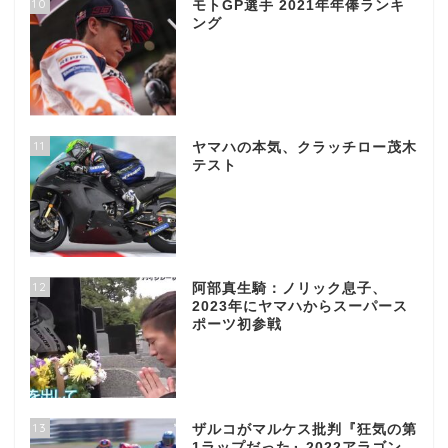
10
モトGP選手 2021年年俸ランキ
ング
11
ヤマハの本気、クラッチロー茂木
テスト
12
阿部真生騎：ノリック息子、
2023年にヤマハからスーパース
ポーツ初参戦
13
ザルコがマルケス批判『狂気の第
1ラップだった』2022アラゴン