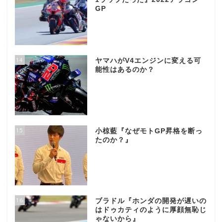
GP
14
ヤマハがV4エンジンに変える可
能性はあるのか？
15
小椋藍『なぜモトGP昇格を断っ
たのか？』
16
ブラドル『ホンダの開発が遅いの
はドゥカティのように厚顔無恥じ
ゃないから』