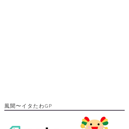
風聞〜イタたわGP