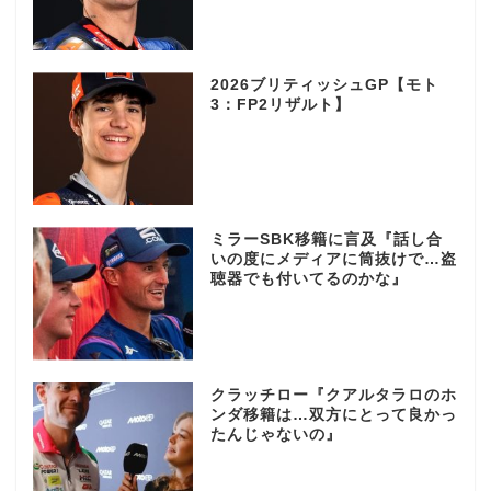
2026ブリティッシュGP【モト
3：FP2リザルト】
ミラーSBK移籍に言及『話し合
いの度にメディアに筒抜けで…盗
聴器でも付いてるのかな』
クラッチロー『クアルタラロのホ
ンダ移籍は…双方にとって良かっ
たんじゃないの』