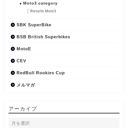
Moto3 category
Results Moto3
SBK SuperBike
BSB British Superbikes
MotoE
CEV
RedBull Rookies Cup
メルマガ
アーカイブ