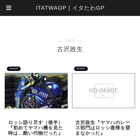
ITATWAGP | イタたわGP
― TAG ―
古沢政生
MotoGP
MotoGP
ロッシ語り尽す（後半）
古沢政生『ヤマハのレー
『初めてヤマハ機を見た
ス部門はロッシ復帰を望
時は…酷い代物だった』
まなかった』