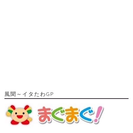
風聞～イタたわGP