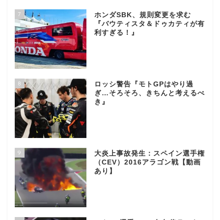
7
ホンダSBK、規則変更を求む
『バウティスタ＆ドゥカティが有
利すぎる！』
8
ロッシ警告『モトGPはやり過
ぎ…そろそろ、きちんと考えるべ
き』
9
大炎上事故発生：スペイン選手権
（CEV）2016アラゴン戦【動画
あり】