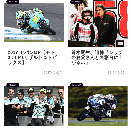
MotoGP
MotoGP
2017 セパンGP【モト
鈴木竜生、追悼『シッチ
3：FP1リザルト＆トピ
のお父さんと表彰台に上
ックス】
がる…』
2017-10-27
2017-10-23
MotoGP
MotoGP