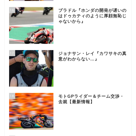
16
ブラドル『ホンダの開発が遅いの
はドゥカティのように厚顔無恥じ
ゃないから』
17
ジョナサン・レイ『カワサキの真
意がわからない…』
18
モトGPライダー＆チーム交渉・
去就【最新情報】