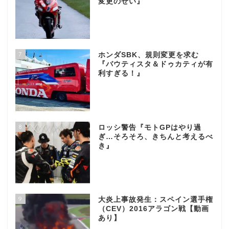
変更のせい』
7
ホンダSBK、規則変更を求む
『バウティスタ＆ドゥカティが有
利すぎる！』
8
ロッシ警告『モトGPはやり過
ぎ…そろそろ、きちんと考えるべ
き』
9
大炎上事故発生：スペイン選手権
（CEV）2016アラゴン戦【動画
あり】