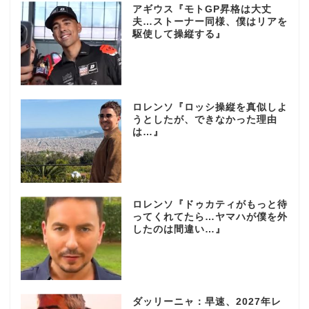
アギウス『モトGP昇格は大丈
夫…ストーナー同様、僕はリアを
駆使して操縦する』
ロレンソ『ロッシ操縦を真似しよ
うとしたが、できなかった理由
は…』
ロレンソ『ドゥカティがもっと待
ってくれてたら…ヤマハが僕を外
したのは間違い…』
ダッリーニャ：早速、2027年レ