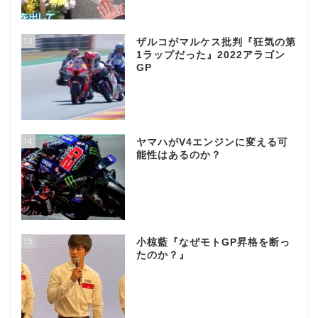
13
ザルコがマルケス批判『狂気の第
1ラップだった』2022アラゴン
GP
14
ヤマハがV4エンジンに変える可
能性はあるのか？
15
小椋藍『なぜモトGP昇格を断っ
たのか？』